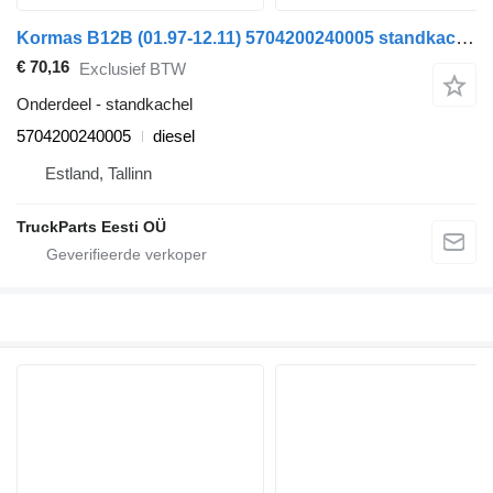
Kormas B12B (01.97-12.11) 5704200240005 standkachel voor Volvo B6, B7, B9, B10, B12 bus (1978-2011)
€ 70,16
Exclusief BTW
Onderdeel - standkachel
5704200240005
diesel
Estland, Tallinn
TruckParts Eesti OÜ