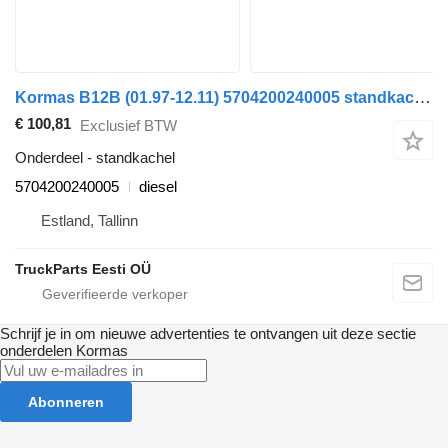
Kormas B12B (01.97-12.11) 5704200240005 standkachel voor Volvo B6, B7, B9, B10, B12 bus (1978-2011)
€ 100,81
Exclusief BTW
Onderdeel - standkachel
5704200240005
diesel
Estland, Tallinn
TruckParts Eesti OÜ
Schrijf je in om nieuwe advertenties te ontvangen uit deze sectie
onderdelen
Kormas
Abonneren