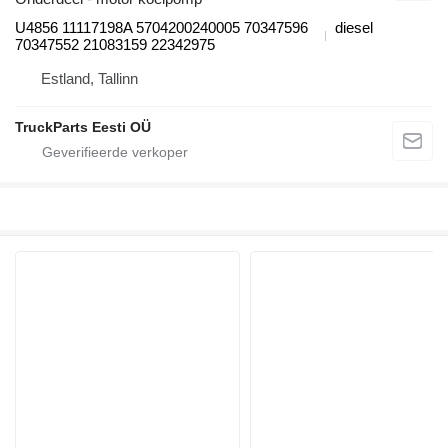
U4856 11117198A 5704200240005 70347596
diesel
70347552 21083159 22342975
Estland, Tallinn
TruckParts Eesti OÜ