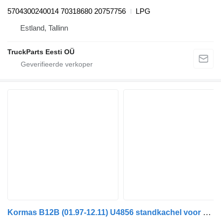
5704300240014 70318680 20757756
LPG
Estland, Tallinn
TruckParts Eesti OÜ
Kormas B12B (01.97-12.11) U4856 standkachel voor Volvo B6, B7, B9, B10, B12 bus (1978-2011)