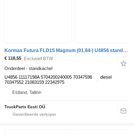
Kormas Futura FLD15 Magnum (01.84-) U4856 standkachel voor Bova Futura FHD, FLD (1982-) bus
€ 118,55
Exclusief BTW
Onderdeel - standkachel
U4856 11117198A 5704200240005 70347596
diesel
70347552 21083159 22342975
Estland, Tallinn
TruckParts Eesti OÜ