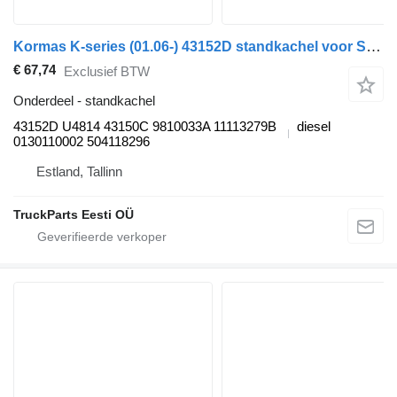
Kormas K-series (01.06-) 43152D standkachel voor Scania K,N,F-series bus (2006-)
€ 67,74
Exclusief BTW
Onderdeel - standkachel
43152D U4814 43150C 9810033A 11113279B
diesel
0130110002 504118296
Estland, Tallinn
TruckParts Eesti OÜ