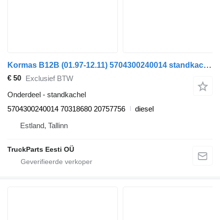
Kormas B12B (01.97-12.11) 5704300240014 standkachel voor Volvo B6, B7, B9, B10, B12 bus (1978-2011)
€ 50
Exclusief BTW
Onderdeel - standkachel
5704300240014 70318680 20757756
diesel
Estland, Tallinn
TruckParts Eesti OÜ