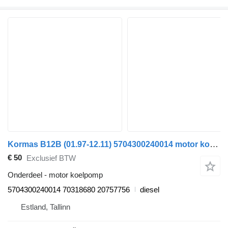
Kormas B12B (01.97-12.11) 5704300240014 motor koelpomp voor Volvo B6, B7, B9, B10, B12 bus (1978-2011)
€ 50
Exclusief BTW
Onderdeel - motor koelpomp
5704300240014 70318680 20757756
diesel
Estland, Tallinn