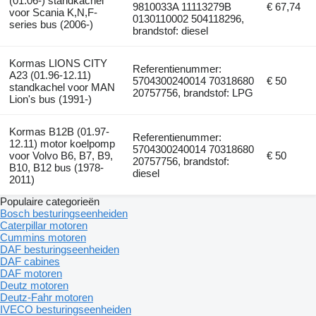
(01.06-) standkachel
9810033A 11113279B
€ 67,74
voor Scania K,N,F-
0130110002 504118296,
series bus (2006-)
brandstof: diesel
Kormas LIONS CITY
Referentienummer:
A23 (01.96-12.11)
5704300240014 70318680
€ 50
standkachel voor MAN
20757756, brandstof: LPG
Lion's bus (1991-)
Kormas B12B (01.97-
Referentienummer:
12.11) motor koelpomp
5704300240014 70318680
voor Volvo B6, B7, B9,
€ 50
20757756, brandstof:
B10, B12 bus (1978-
diesel
2011)
Populaire categorieën
Bosch besturingseenheiden
Caterpillar motoren
Cummins motoren
DAF besturingseenheiden
DAF cabines
DAF motoren
Deutz motoren
Deutz-Fahr motoren
IVECO besturingseenheiden