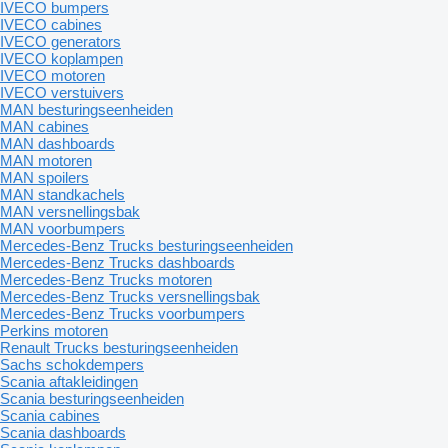
IVECO bumpers
IVECO cabines
IVECO generators
IVECO koplampen
IVECO motoren
IVECO verstuivers
MAN besturingseenheiden
MAN cabines
MAN dashboards
MAN motoren
MAN spoilers
MAN standkachels
MAN versnellingsbak
MAN voorbumpers
Mercedes-Benz Trucks besturingseenheiden
Mercedes-Benz Trucks dashboards
Mercedes-Benz Trucks motoren
Mercedes-Benz Trucks versnellingsbak
Mercedes-Benz Trucks voorbumpers
Perkins motoren
Renault Trucks besturingseenheiden
Sachs schokdempers
Scania aftakleidingen
Scania besturingseenheiden
Scania cabines
Scania dashboards