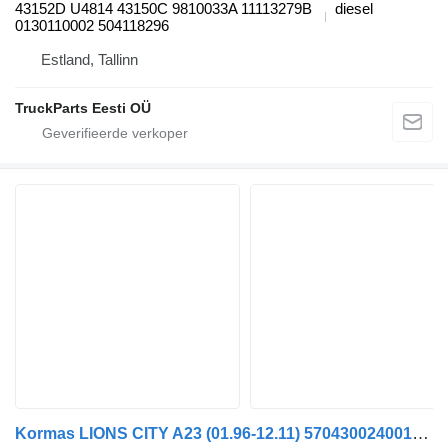
43152D U4814 43150C 9810033A 11113279B
diesel
0130110002 504118296
Estland, Tallinn
TruckParts Eesti OÜ
Kormas LIONS CITY A23 (01.96-12.11) 5704300240014 standkachel voor MAN Lion's bus (1991-)