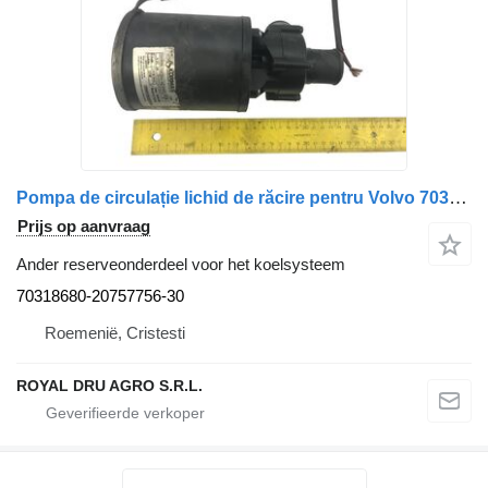
Pompa de circulație lichid de răcire pentru Volvo 70318680 20757 70318680-20757756-30 voor Kormas 051025 vrachtwagen
Prijs op aanvraag
Ander reserveonderdeel voor het koelsysteem
70318680-20757756-30
Roemenië, Cristesti
ROYAL DRU AGRO S.R.L.