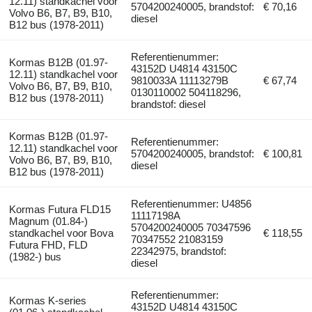
12.11) standkachel voor
5704200240005, brandstof:
€ 70,16
Volvo B6, B7, B9, B10,
diesel
B12 bus (1978-2011)
Referentienummer:
Kormas B12B (01.97-
43152D U4814 43150C
12.11) standkachel voor
9810033A 11113279B
€ 67,74
Volvo B6, B7, B9, B10,
0130110002 504118296,
B12 bus (1978-2011)
brandstof: diesel
Kormas B12B (01.97-
Referentienummer:
12.11) standkachel voor
5704200240005, brandstof:
€ 100,81
Volvo B6, B7, B9, B10,
diesel
B12 bus (1978-2011)
Referentienummer: U4856
Kormas Futura FLD15
11117198A
Magnum (01.84-)
5704200240005 70347596
standkachel voor Bova
€ 118,55
70347552 21083159
Futura FHD, FLD
22342975, brandstof:
(1982-) bus
diesel
Referentienummer:
Kormas K-series
43152D U4814 43150C