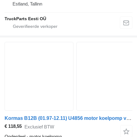
Estland, Tallinn
TruckParts Eesti OÜ
Kormas B12B (01.97-12.11) U4856 motor koelpomp voor Volvo B6, B7, B9, B10, B12 bus (1978-2011)
€ 118,55
Exclusief BTW
Onderdeel - motor koelpomp