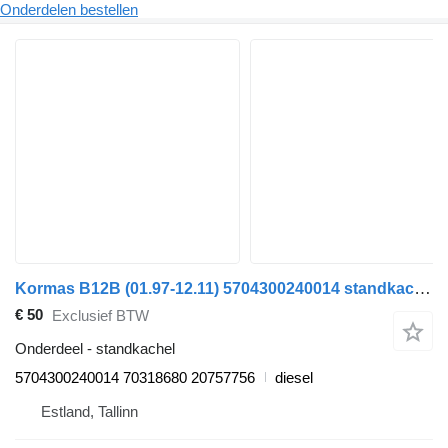
Onderdelen bestellen
Kormas B12B (01.97-12.11) 5704300240014 standkachel voor Volvo B6, B7, B9, B10, B12 bus (1978-2011)
€ 50
Exclusief BTW
Onderdeel - standkachel
5704300240014 70318680 20757756
diesel
Estland, Tallinn