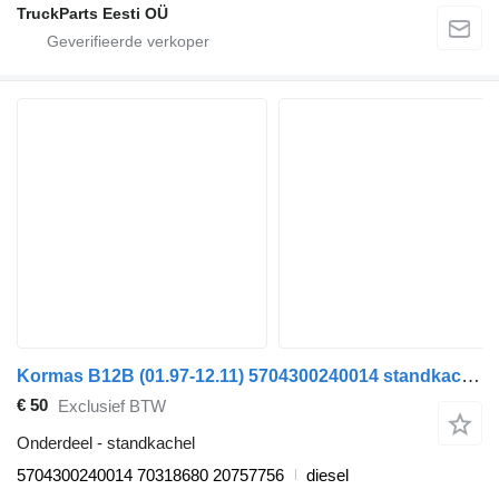
TruckParts Eesti OÜ
Kormas B12B (01.97-12.11) 5704300240014 standkachel voor Volvo B6, B7, B9, B10, B12 bus (1978-2011)
€ 50
Exclusief BTW
Onderdeel - standkachel
5704300240014 70318680 20757756
diesel