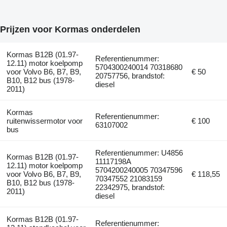
Prijzen voor Kormas onderdelen
Kormas B12B (01.97-
Referentienummer:
12.11) motor koelpomp
5704300240014 70318680
voor Volvo B6, B7, B9,
€ 50
20757756, brandstof:
B10, B12 bus (1978-
diesel
2011)
Kormas
Referentienummer:
ruitenwissermotor voor
€ 100
63107002
bus
Referentienummer: U4856
Kormas B12B (01.97-
11117198A
12.11) motor koelpomp
5704200240005 70347596
voor Volvo B6, B7, B9,
€ 118,55
70347552 21083159
B10, B12 bus (1978-
22342975, brandstof:
2011)
diesel
Kormas B12B (01.97-
Referentienummer: