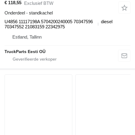
€ 118,55
Exclusief BTW
Onderdeel - standkachel
U4856 11117198A 5704200240005 70347596
diesel
70347552 21083159 22342975
Estland, Tallinn
TruckParts Eesti OÜ