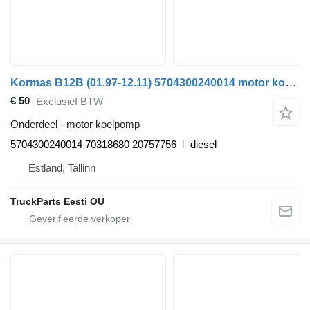
Kormas B12B (01.97-12.11) 5704300240014 motor koelpomp voor Volvo B6, B7, B9, B10, B12 bus (1978-2011)
€ 50
Exclusief BTW
Onderdeel - motor koelpomp
5704300240014 70318680 20757756
diesel
Estland, Tallinn
TruckParts Eesti OÜ