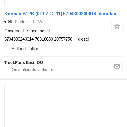
Kormas B12B (01.97-12.11) 5704300240014 standkachel voor Volvo B6, B7, B9, B10, B12 bus (1978-2011)
€ 50
Exclusief BTW
Onderdeel - standkachel
5704300240014 70318680 20757756
diesel
Estland, Tallinn
TruckParts Eesti OÜ