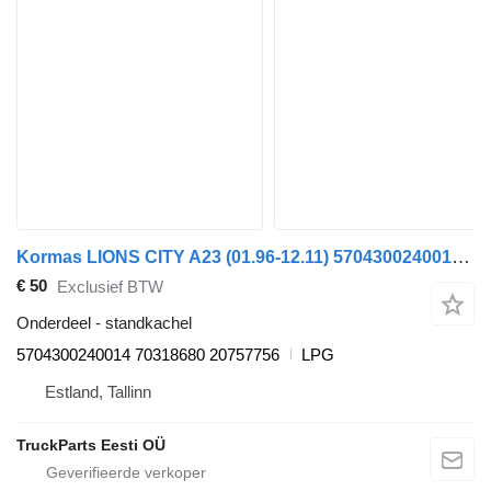
Kormas LIONS CITY A23 (01.96-12.11) 5704300240014 standkachel voor MAN Lion's bus (1991-)
€ 50
Exclusief BTW
Onderdeel - standkachel
5704300240014 70318680 20757756
LPG
Estland, Tallinn
TruckParts Eesti OÜ