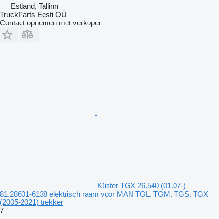
Estland, Tallinn
TruckParts Eesti OÜ
Contact opnemen met verkoper
Küster TGX 26.540 (01.07-)
81.28601-6138 elektrisch raam voor MAN TGL, TGM, TGS, TGX
(2005-2021) trekker
7