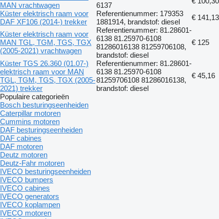
€ 100,30
MAN vrachtwagen
6137
Küster elektrisch raam voor
Referentienummer: 179353
€ 141,13
DAF XF106 (2014-) trekker
1881914, brandstof: diesel
Referentienummer: 81.28601-
Küster elektrisch raam voor
6138 81.25970-6108
MAN TGL, TGM, TGS, TGX
€ 125
81286016138 81259706108,
(2005-2021) vrachtwagen
brandstof: diesel
Küster TGS 26.360 (01.07-)
Referentienummer: 81.28601-
elektrisch raam voor MAN
6138 81.25970-6108
€ 45,16
TGL, TGM, TGS, TGX (2005-
81259706108 81286016138,
2021) trekker
brandstof: diesel
Populaire categorieën
Bosch besturingseenheiden
Caterpillar motoren
Cummins motoren
DAF besturingseenheiden
DAF cabines
DAF motoren
Deutz motoren
Deutz-Fahr motoren
IVECO besturingseenheiden
IVECO bumpers
IVECO cabines
IVECO generators
IVECO koplampen
IVECO motoren