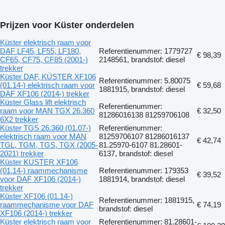
Prijzen voor Küster onderdelen
Küster elektrisch raam voor
DAF LF45, LF55, LF180,
Referentienummer: 1779727
€ 98,39
CF65, CF75, CF85 (2001-)
2148561, brandstof: diesel
trekker
Küster DAF, KÜSTER XF106
Referentienummer: 5.80075
(01.14-) elektrisch raam voor
€ 59,68
1881915, brandstof: diesel
DAF XF106 (2014-) trekker
Küster Glass lift elektrisch
Referentienummer:
raam voor MAN TGX 26.360
€ 32,50
81286016138 81259706108
6X2 trekker
Küster TGS 26.360 (01.07-)
Referentienummer:
elektrisch raam voor MAN
81259706107 81286016137
€ 42,74
TGL, TGM, TGS, TGX (2005-
81.25970-6107 81.28601-
2021) trekker
6137, brandstof: diesel
Küster KUSTER XF106
(01.14-) raammechanisme
Referentienummer: 179353
€ 39,52
voor DAF XF106 (2014-)
1881914, brandstof: diesel
trekker
Küster XF106 (01.14-)
Referentienummer: 1881915,
raammechanisme voor DAF
€ 74,19
brandstof: diesel
XF106 (2014-) trekker
Küster elektrisch raam voor
Referentienummer: 81.28601-