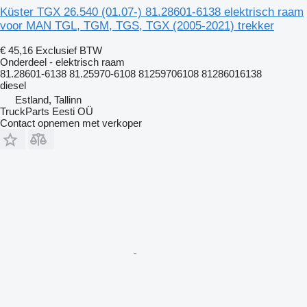
Küster TGX 26.540 (01.07-) 81.28601-6138 elektrisch raam
voor MAN TGL, TGM, TGS, TGX (2005-2021) trekker
€ 45,16
Exclusief BTW
Onderdeel - elektrisch raam
81.28601-6138 81.25970-6108 81259706108 81286016138
diesel
Estland, Tallinn
TruckParts Eesti OÜ
Contact opnemen met verkoper