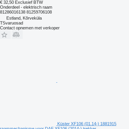
€ 32,50
Exclusief BTW
Onderdeel - elektrisch raam
81286016138 81259706108
Estland, Kõrveküla
TSvaruosad
Contact opnemen met verkoper
Küster XF106 (01.14-) 1881915
raammechanisme voor DAF XF106 (2014-) trekker