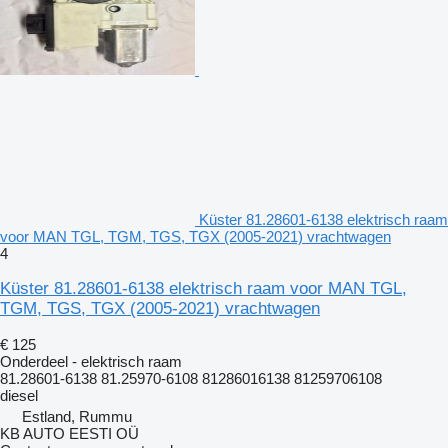
Küster 81.28601-6138 elektrisch raam
voor MAN TGL, TGM, TGS, TGX (2005-2021) vrachtwagen
4
Küster 81.28601-6138 elektrisch raam voor MAN TGL,
TGM, TGS, TGX (2005-2021) vrachtwagen
€ 125
Onderdeel - elektrisch raam
81.28601-6138 81.25970-6108 81286016138 81259706108
diesel
Estland, Rummu
KB AUTO EESTI OÜ