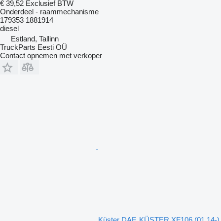
€ 39,52
Exclusief BTW
Onderdeel - raammechanisme
179353 1881914
diesel
Estland, Tallinn
TruckParts Eesti OÜ
Contact opnemen met verkoper
Küster DAF, KÜSTER XF106 (01.14-)