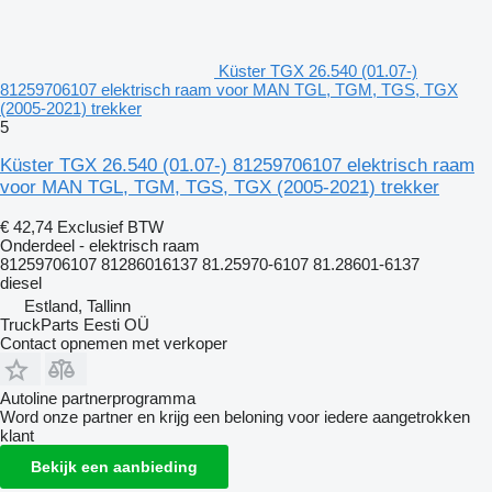
Küster TGX 26.540 (01.07-)
81259706107 elektrisch raam voor MAN TGL, TGM, TGS, TGX
(2005-2021) trekker
5
Küster TGX 26.540 (01.07-) 81259706107 elektrisch raam
voor MAN TGL, TGM, TGS, TGX (2005-2021) trekker
€ 42,74
Exclusief BTW
Onderdeel - elektrisch raam
81259706107 81286016137 81.25970-6107 81.28601-6137
diesel
Estland, Tallinn
TruckParts Eesti OÜ
Contact opnemen met verkoper
Autoline partnerprogramma
Word onze partner en krijg een beloning voor iedere aangetrokken
klant
Bekijk een aanbieding