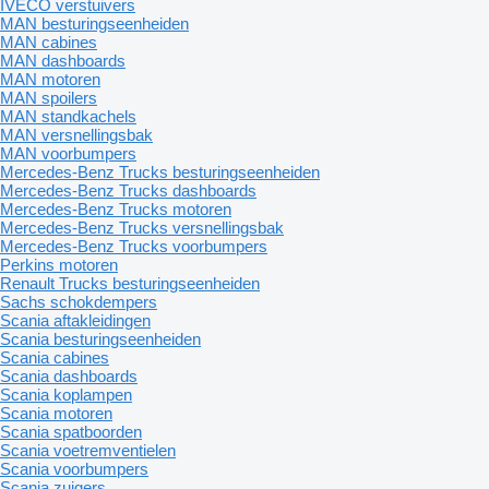
IVECO verstuivers
MAN besturingseenheiden
MAN cabines
MAN dashboards
MAN motoren
MAN spoilers
MAN standkachels
MAN versnellingsbak
MAN voorbumpers
Mercedes-Benz Trucks besturingseenheiden
Mercedes-Benz Trucks dashboards
Mercedes-Benz Trucks motoren
Mercedes-Benz Trucks versnellingsbak
Mercedes-Benz Trucks voorbumpers
Perkins motoren
Renault Trucks besturingseenheiden
Sachs schokdempers
Scania aftakleidingen
Scania besturingseenheiden
Scania cabines
Scania dashboards
Scania koplampen
Scania motoren
Scania spatboorden
Scania voetremventielen
Scania voorbumpers
Scania zuigers