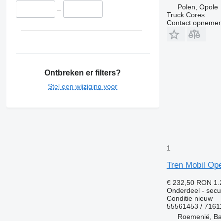
Polen, Opole
–
Truck Cores
Contact opnemen
Ontbreken er filters?
Stel een wijziging voor
1
Tren Mobil Ope
€ 232,50
RON 1.
Onderdeel - secu
Conditie
nieuw
55561453 / 7161
Roemenië, Ba