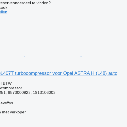
 reserveonderdeel te vinden?
zoek!
llen
L407T turbocompressor voor Opel ASTRA H (L48) auto
ef BTW
bocompressor
251, 8873000923, 1913106003
nevėžys
 met verkoper