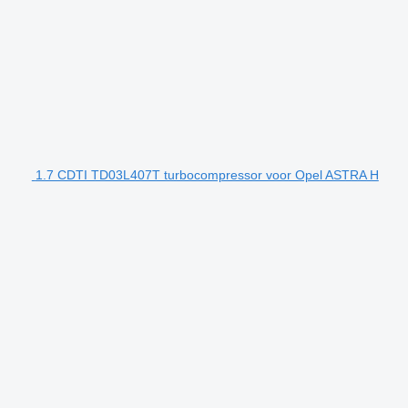
1.7 CDTI TD03L407T turbocompressor voor Opel ASTRA H