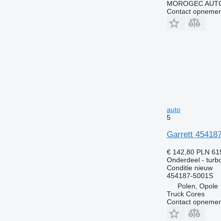
MOROGEC AUT
Contact opnemen
auto
5
Garrett 45418
€ 142,80
PLN 61
Onderdeel - tur
Conditie
nieuw
454187-5001S
Polen, Opole
Truck Cores
Contact opnemen