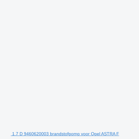
1.7 D 9460620003 brandstofpomp voor Opel ASTRA F