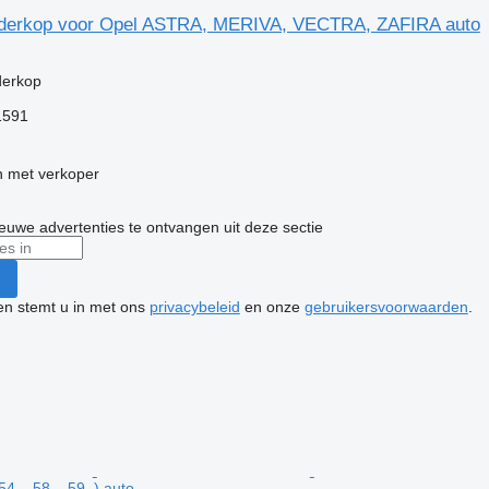
nderkop voor Opel ASTRA, MERIVA, VECTRA, ZAFIRA auto
g
derkop
1591
 met verkoper
nieuwe advertenties te ontvangen uit deze sectie
ken stemt u in met ons
privacybeleid
en onze
gebruikersvoorwaarden
.
54_, 58_, 59_) auto