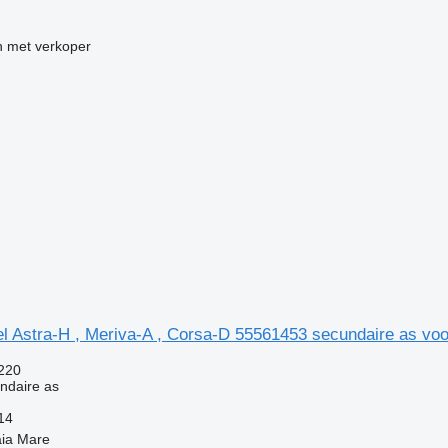
 met verkoper
l Astra-H , Meriva-A , Corsa-D 55561453 secundaire as voo
220
ndaire as
14
ia Mare