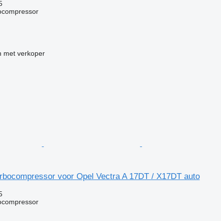
5
bocompressor
 met verkoper
rbocompressor voor Opel Vectra A 17DT / X17DT auto
5
bocompressor