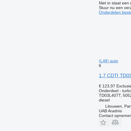
Niet in staat een
Stuur nu een ver
Onderdelen beste
(L48) auto
6
1.7 CDTI TD03
€ 123,97
Exclusi
Onderdeel - tur
TD03L407T, 505
diesel
Litouwen, Pa
UAB Aradnis
Contact opnemen