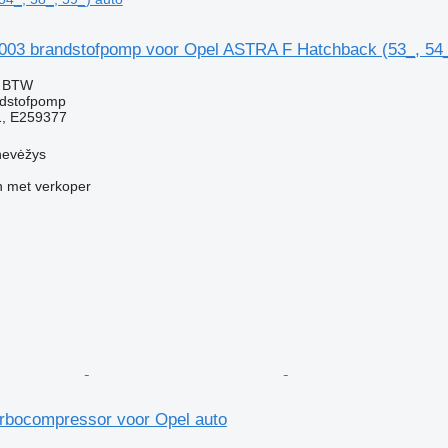
003 brandstofpomp voor Opel ASTRA F Hatchback (53_, 54_,
f BTW
ndstofpomp
1, E259377
nevėžys
 met verkoper
rbocompressor voor Opel auto