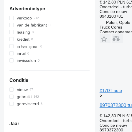
€ 142,80
PLN 61
laat alles zien
GP
Transit
R-Class
Mascott
FMX
Onderdeel - tur
Advertentietype
M-series
S-Class
Master
G-series
Conditie
nieuw
8943100781
PC
SK
Maxity
L-series
verkoop
Polen, Opole
Sprinter
Megane
N-series
van de fabrikant
Truck Cores
Tourino
Messenger
S-series
Contact opnemen
leasing
Tourismo
Midliner
SD
krediet
Travego
Midlum
Terberg
in termijnen
Unimog
Premium
V40
inruil
V-Class
Sandero
V60
inwisselen
Vario
Scenic
V90
Viano
T-series
VM
Conditie
Vito
TRM
VNL
Trafic
XC
nieuw
X17DT auto
Twingo
5
gebruikt
Zoe
gereviseerd
8970372300 tu
€ 142,80
PLN 61
Onderdeel - tur
Jaar
Conditie
nieuw
8970372300