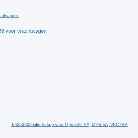
38 voor vrachtwagen
55353608 cilinderkop voor Opel ASTRA, MERIVA, VECTRA,