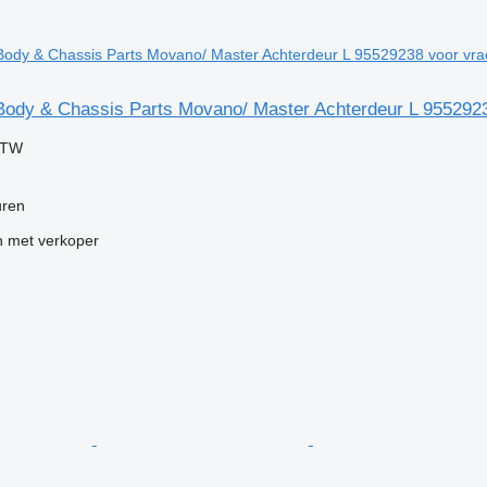
ody & Chassis Parts Movano/ Master Achterdeur L 955292
BTW
uren
 met verkoper