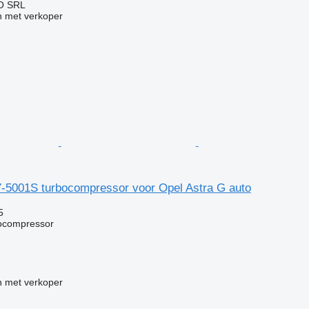
O SRL
 met verkoper
7-5001S turbocompressor voor Opel Astra G auto
5
bocompressor
 met verkoper