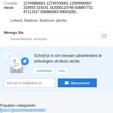
Conditie
12749880001 12749700001 12009900007
nieuw
319093 319141 162000110748 836867731
47111527 836866583 89003260...
Letland, Baldone, Baldones pilsēta
Nērings Sia
Schrijf je in om nieuwe advertenties te
ontvangen uit deze sectie
onderdelen
Sisu
Abonneren
Populaire categorieën
Bosch besturingseenheiden