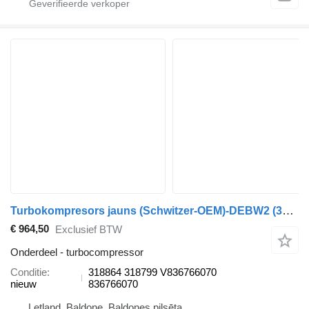
Turbokompresors jauns (Schwitzer-OEM)-DEBW2 (318864 Schwitzer-OE turbocompressor voor Sisu
€ 964,50
Exclusief BTW
Onderdeel - turbocompressor
Conditie
318864 318799 V836766070
nieuw
836766070
Letland, Baldone, Baldones pilsēta