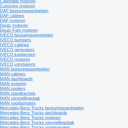
Caterpillar motoren
Cummins motoren
DAF besturingseenheiden
DAF cabines
DAF motoren
Deutz motoren
Deutz-Fahr motoren
IVECO besturingseenheiden
IVECO bumpers
IVECO cabines
IVECO generators
IVECO koplampen
IVECO motoren
IVECO verstuivers
MAN besturingseenheiden
MAN cabines
MAN dashboards
MAN motoren
MAN spoilers
MAN standkachels
MAN versnellingsbak
MAN voorbumpers
Mercedes-Benz Trucks besturingseenheiden
Mercedes-Benz Trucks dashboards
Mercedes-Benz Trucks motoren
Mercedes-Benz Trucks versnellingsbak
Mercedes-Benz Trucks voorbumpers