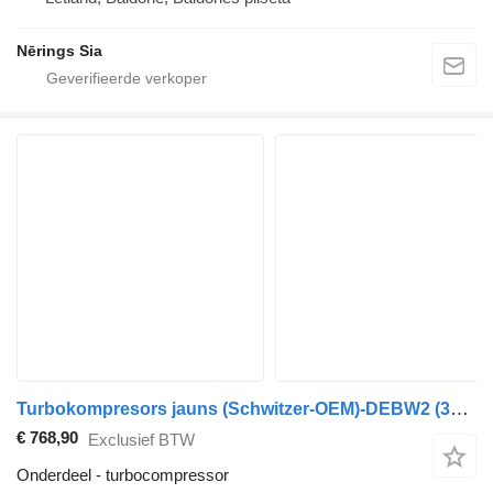
Nērings Sia
Turbokompresors jauns (Schwitzer-OEM)-DEBW2 (319141 Schwitzer-OE 12749880001 turbocompressor voor Sisu
€ 768,90
Exclusief BTW
Onderdeel - turbocompressor