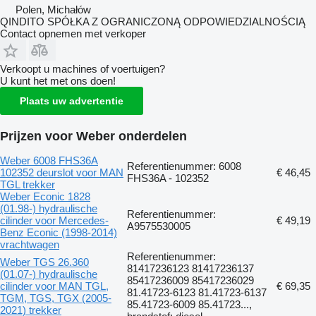
Polen, Michałów
QINDITO SPÓŁKA Z OGRANICZONĄ ODPOWIEDZIALNOŚCIĄ
Contact opnemen met verkoper
Verkoopt u machines of voertuigen?
U kunt het met ons doen!
Plaats uw advertentie
Prijzen voor Weber onderdelen
Weber 6008 FHS36A
Referentienummer: 6008
102352 deurslot voor MAN
€ 46,45
FHS36A - 102352
TGL trekker
Weber Econic 1828
(01.98-) hydraulische
Referentienummer:
cilinder voor Mercedes-
€ 49,19
A9575530005
Benz Econic (1998-2014)
vrachtwagen
Referentienummer:
Weber TGS 26.360
81417236123 81417236137
(01.07-) hydraulische
85417236009 85417236029
cilinder voor MAN TGL,
€ 69,35
81.41723-6123 81.41723-6137
TGM, TGS, TGX (2005-
85.41723-6009 85.41723...,
2021) trekker