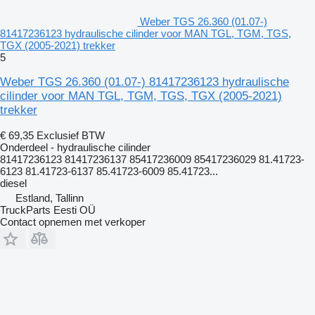
Weber TGS 26.360 (01.07-)
81417236123 hydraulische cilinder voor MAN TGL, TGM, TGS,
TGX (2005-2021) trekker
5
Weber TGS 26.360 (01.07-) 81417236123 hydraulische
cilinder voor MAN TGL, TGM, TGS, TGX (2005-2021)
trekker
€ 69,35
Exclusief BTW
Onderdeel - hydraulische cilinder
81417236123 81417236137 85417236009 85417236029 81.41723-
6123 81.41723-6137 85.41723-6009 85.41723...
diesel
Estland, Tallinn
TruckParts Eesti OÜ
Contact opnemen met verkoper