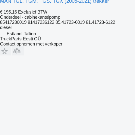
MAN TGL, TGM, TGS, TGX (2005-2021) trekker
€ 195,16
Exclusief BTW
Onderdeel - cabinekantelpomp
85417236019 81417236122 85.41723-6019 81.41723-6122
diesel
Estland, Tallinn
TruckParts Eesti OÜ
Contact opnemen met verkoper