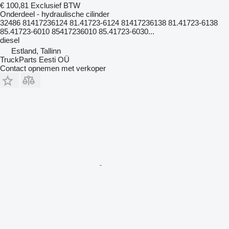
€ 100,81
Exclusief BTW
Onderdeel - hydraulische cilinder
32486 81417236124 81.41723-6124 81417236138 81.41723-6138
85.41723-6010 85417236010 85.41723-6030...
diesel
Estland, Tallinn
TruckParts Eesti OÜ
Contact opnemen met verkoper