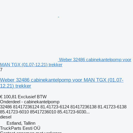
Weber 32486 cabinekantelpomp voor
MAN TGX (01.07-12.21) trekker
7
Weber 32486 cabinekantelpomp voor MAN TGX (01.07-
12.21) trekker
€ 100,81
Exclusief BTW
Onderdeel - cabinekantelpomp
32486 81417236124 81.41723-6124 81417236138 81.41723-6138
85.41723-6010 85417236010 85.41723-6030...
diesel
Estland, Tallinn
TruckParts Eesti OÜ