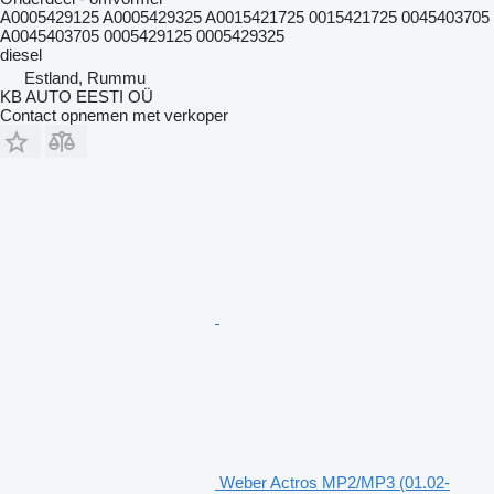
A0005429125 A0005429325 A0015421725 0015421725 0045403705
A0045403705 0005429125 0005429325
diesel
Estland, Rummu
KB AUTO EESTI OÜ
Contact opnemen met verkoper
Weber Actros MP2/MP3 (01.02-