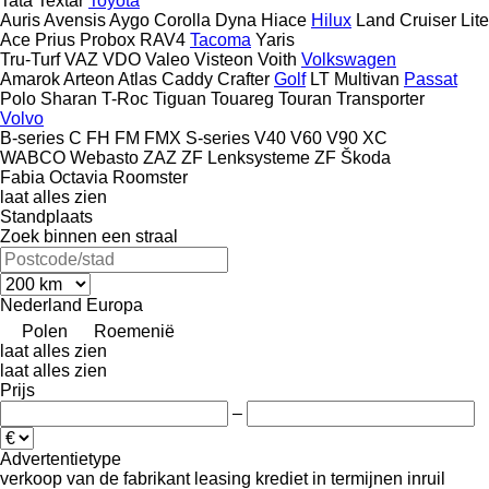
Tata
Textar
Toyota
Auris
Avensis
Aygo
Corolla
Dyna
Hiace
Hilux
Land Cruiser
Lite
Ace
Prius
Probox
RAV4
Tacoma
Yaris
Tru-Turf
VAZ
VDO
Valeo
Visteon
Voith
Volkswagen
Amarok
Arteon
Atlas
Caddy
Crafter
Golf
LT
Multivan
Passat
Polo
Sharan
T-Roc
Tiguan
Touareg
Touran
Transporter
Volvo
B-series
C
FH
FM
FMX
S-series
V40
V60
V90
XC
WABCO
Webasto
ZAZ
ZF Lenksysteme
ZF
Škoda
Fabia
Octavia
Roomster
laat alles zien
Standplaats
Zoek binnen een straal
Nederland
Europa
Polen
Roemenië
laat alles zien
laat alles zien
Prijs
–
Advertentietype
verkoop
van de fabrikant
leasing
krediet
in termijnen
inruil