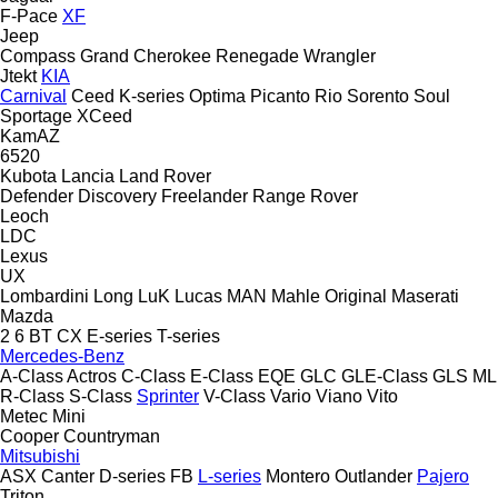
F-Pace
XF
Jeep
Compass
Grand Cherokee
Renegade
Wrangler
Jtekt
KIA
Carnival
Ceed
K-series
Optima
Picanto
Rio
Sorento
Soul
Sportage
XCeed
KamAZ
6520
Kubota
Lancia
Land Rover
Defender
Discovery
Freelander
Range Rover
Leoch
LDC
Lexus
UX
Lombardini
Long
LuK
Lucas
MAN
Mahle Original
Maserati
Mazda
2
6
BT
CX
E-series
T-series
Mercedes-Benz
A-Class
Actros
C-Class
E-Class
EQE
GLC
GLE-Class
GLS
ML
R-Class
S-Class
Sprinter
V-Class
Vario
Viano
Vito
Metec
Mini
Cooper
Countryman
Mitsubishi
ASX
Canter
D-series
FB
L-series
Montero
Outlander
Pajero
Triton