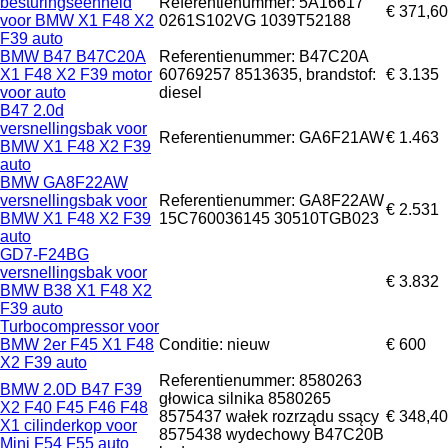
besturingseenheid
Referentienummer: 5A16617
€ 371,60
voor BMW X1 F48 X2
0261S102VG 1039T52188
F39 auto
BMW B47 B47C20A
Referentienummer: B47C20A
X1 F48 X2 F39 motor
60769257 8513635, brandstof:
€ 3.135
voor auto
diesel
B47 2.0d
versnellingsbak voor
Referentienummer: GA6F21AW
€ 1.463
BMW X1 F48 X2 F39
auto
BMW GA8F22AW
versnellingsbak voor
Referentienummer: GA8F22AW
€ 2.531
BMW X1 F48 X2 F39
15C760036145 30510TGB023
auto
GD7-F24BG
versnellingsbak voor
€ 3.832
BMW B38 X1 F48 X2
F39 auto
Turbocompressor voor
BMW 2er F45 X1 F48
Conditie: nieuw
€ 600
X2 F39 auto
Referentienummer: 8580263
BMW 2.0D B47 F39
głowica silnika 8580265
X2 F40 F45 F46 F48
8575437 wałek rozrządu ssący
€ 348,40
X1 cilinderkop voor
8575438 wydechowy B47C20B
Mini F54 F55 auto