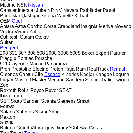
Modine
NSK
Nissan
Cabstar
Interstar
Juke
NP
NV
Navara
Pathfinder
Patrol
Primastar
Qashqai
Serena
Vanette
X-Trail
OEM
Opel
Antara
Astra
Combo
Corsa
Grandland
Insignia
Meriva
Movano
Vectra
Vivaro
Zafira
Oshkosh
Osram
Otokar
Sultan
Peugeot
208
301
307
308
508
2008
3008
5008
Boxer
Expert
Partner
Piaggio
Pontiac
Porsche
911
Cayenne
Macan
Panamera
Preh
Prestolite Electric
Proton
Raja
Ram
RealTruck
Renault
C-series
Captur
Clio
Espace
K-series
Kadjar
Kangoo
Laguna
Logan
Mascott
Master
Megane
Sandero
Scenic
Trafic
Twingo
Zoe
Rexroth
Rolls-Royce
Rover
SEAT
Ibiza
Leon
SET
Saab
Sanden
Scania
Siemens
Smart
Fortwo
Solaris
Spheros
SsangYong
Rexton
Suzuki
Baleno
Grand Vitara
Ignis
Jimny
SX4
Swift
Vitara