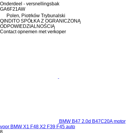
Onderdeel - versnellingsbak
GA6F21AW
Polen, Piotrków Trybunalski
QINDITO SPÓŁKA Z OGRANICZONĄ
ODPOWIEDZIALNOŚCIĄ
Contact opnemen met verkoper
BMW B47 2.0d B47C20A motor
voor BMW X1 F48 X2 F39 F45 auto
8