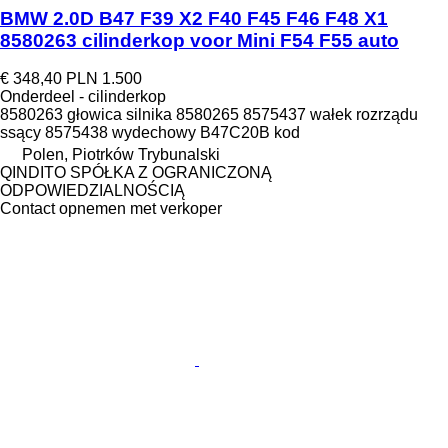
BMW 2.0D B47 F39 X2 F40 F45 F46 F48 X1
8580263 cilinderkop voor Mini F54 F55 auto
€ 348,40
PLN 1.500
Onderdeel - cilinderkop
8580263 głowica silnika 8580265 8575437 wałek rozrządu
ssący 8575438 wydechowy B47C20B kod
Polen, Piotrków Trybunalski
QINDITO SPÓŁKA Z OGRANICZONĄ
ODPOWIEDZIALNOŚCIĄ
Contact opnemen met verkoper