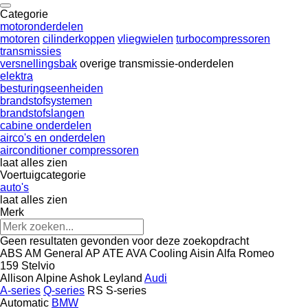
Categorie
motoronderdelen
motoren
cilinderkoppen
vliegwielen
turbocompressoren
transmissies
versnellingsbak
overige transmissie-onderdelen
elektra
besturingseenheiden
brandstofsystemen
brandstofslangen
cabine onderdelen
airco's en onderdelen
airconditioner compressoren
laat alles zien
Voertuigcategorie
auto's
laat alles zien
Merk
Geen resultaten gevonden voor deze zoekopdracht
ABS
AM General
AP
ATE
AVA Cooling
Aisin
Alfa Romeo
159
Stelvio
Allison
Alpine
Ashok Leyland
Audi
A-series
Q-series
RS
S-series
Automatic
BMW