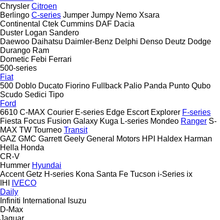
Chrysler
Citroen
Berlingo
C-series
Jumper
Jumpy
Nemo
Xsara
Continental
Ctek
Cummins
DAF
Dacia
Duster
Logan
Sandero
Daewoo
Daihatsu
Daimler-Benz
Delphi
Denso
Deutz
Dodge
Durango
Ram
Dometic
Febi
Ferrari
500-series
Fiat
500
Doblo
Ducato
Fiorino
Fullback
Palio
Panda
Punto
Qubo
Scudo
Sedici
Tipo
Ford
6610
C-MAX
Courier
E-series
Edge
Escort
Explorer
F-series
Fiesta
Focus
Fusion
Galaxy
Kuga
L-series
Mondeo
Ranger
S-
MAX
TW
Tourneo
Transit
GAZ
GMC
Garrett
Geely
General Motors
HPI
Haldex
Harman
Hella
Honda
CR-V
Hummer
Hyundai
Accent
Getz
H-series
Kona
Santa Fe
Tucson
i-Series
ix
IHI
IVECO
Daily
Infiniti
International
Isuzu
D-Max
Jaguar