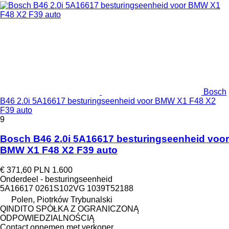
Bosch
B46 2.0i 5A16617 besturingseenheid voor BMW X1 F48 X2
F39 auto
9
Bosch B46 2.0i 5A16617 besturingseenheid voor
BMW X1 F48 X2 F39 auto
€ 371,60
PLN 1.600
Onderdeel - besturingseenheid
5A16617 0261S102VG 1039T52188
Polen, Piotrków Trybunalski
QINDITO SPÓŁKA Z OGRANICZONĄ
ODPOWIEDZIALNOŚCIĄ
Contact opnemen met verkoper