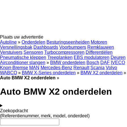
Plaats uw advertentie
Autoline
»
Onderdelen
Besturingseenheiden
Motoren
Versnellingsbak
Dashboards
Voorbumpers
Remklauwen
Verstuivers
Sensoren
Turbocompressoren
Differentiëlen
Pneumatische kleppen
Treeplanken
EBS modulatoren
Deuren
Airconditioner slangen
»
BMW onderdelen
Bosch
DAF
IVECO
Knorr-Bremse
MAN
Mercedes-Benz
Renault
Scania
Volvo
WABCO
»
BMW X-Series onderdelen
»
BMW X2 onderdelen
»
Auto BMW X2 onderdelen
»
Auto BMW X2 onderdelen
Zoekopdracht
(Referentienummer, merk, model, onderdeel)