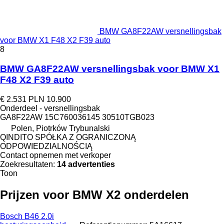
BMW GA8F22AW versnellingsbak
voor BMW X1 F48 X2 F39 auto
8
BMW GA8F22AW versnellingsbak voor BMW X1
F48 X2 F39 auto
€ 2.531
PLN 10.900
Onderdeel - versnellingsbak
GA8F22AW 15C760036145 30510TGB023
Polen, Piotrków Trybunalski
QINDITO SPÓŁKA Z OGRANICZONĄ
ODPOWIEDZIALNOŚCIĄ
Contact opnemen met verkoper
Zoekresultaten:
14 advertenties
Toon
Prijzen voor BMW X2 onderdelen
Bosch B46 2.0i