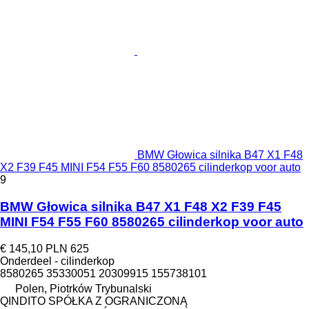
BMW Głowica silnika B47 X1 F48
X2 F39 F45 MINI F54 F55 F60 8580265 cilinderkop voor auto
9
BMW Głowica silnika B47 X1 F48 X2 F39 F45
MINI F54 F55 F60 8580265 cilinderkop voor auto
€ 145,10
PLN 625
Onderdeel - cilinderkop
8580265 35330051 20309915 155738101
Polen, Piotrków Trybunalski
QINDITO SPÓŁKA Z OGRANICZONĄ