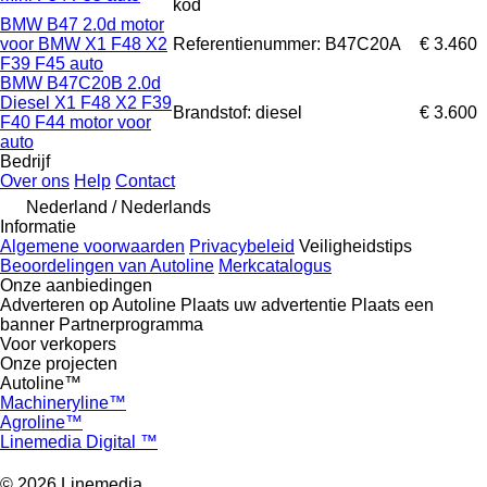
kod
BMW B47 2.0d motor
voor BMW X1 F48 X2
Referentienummer: B47C20A
€ 3.460
F39 F45 auto
BMW B47C20B 2.0d
Diesel X1 F48 X2 F39
Brandstof: diesel
€ 3.600
F40 F44 motor voor
auto
Bedrijf
Over ons
Help
Contact
Nederland / Nederlands
Informatie
Algemene voorwaarden
Privacybeleid
Veiligheidstips
Beoordelingen van Autoline
Merkcatalogus
Onze aanbiedingen
Adverteren op Autoline
Plaats uw advertentie
Plaats een
banner
Partnerprogramma
Voor verkopers
Onze projecten
Autoline™
Machineryline™
Agroline™
Linemedia Digital ™
© 2026 Linemedia