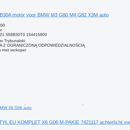
30A motor voor BMW M3 G80 M4 G82 X3M auto
000
r
21 S58B30T0 154415800
ów Trybunalski
KA Z OGRANICZONĄ ODPOWIEDZIALNOŚCIĄ
 met verkoper
 BMW X6 G06 auto
Ł EU KOMPLET X6 G06 M-PAKIE 7421117 achterlicht vo