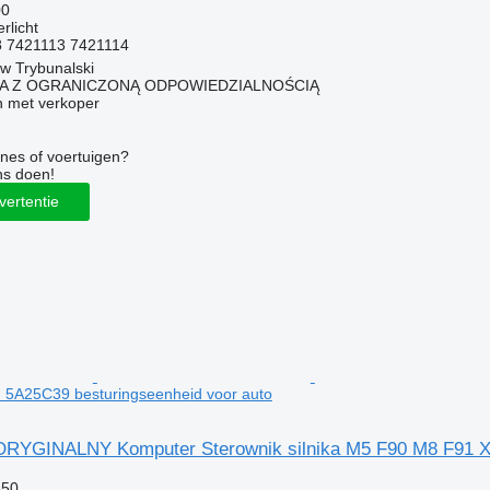
00
rlicht
8 7421113 7421114
ów Trybunalski
KA Z OGRANICZONĄ ODPOWIEDZIALNOŚCIĄ
 met verkoper
nes of voertuigen?
ns doen!
vertentie
5A25C39 besturingseenheid voor auto
GINALNY Komputer Sterownik silnika M5 F90 M8 F91 X5M
850