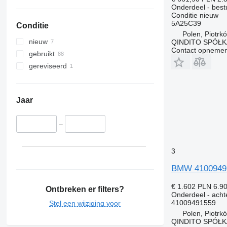
Onderdeel - best
Conditie
nieuw
5A25C39
Conditie
Polen, Piotrk
nieuw
QINDITO SPÓŁ
Contact opnemen
gebruikt
gereviseerd
Jaar
–
3
BMW 41009491
€ 1.602
PLN 6.9
Ontbreken er filters?
Onderdeel - achte
41009491559
Stel een wijziging voor
Polen, Piotrk
QINDITO SPÓŁ