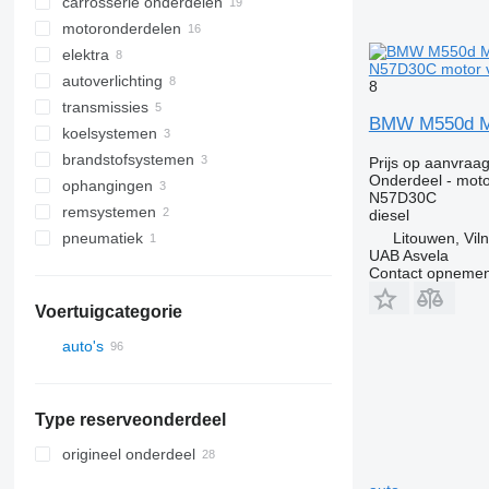
carrosserie onderdelen
deuren
motoronderdelen
motorkappen
bumpers
elektra
vensterruiten
spatboorden
motoren
N57D30C motor 
autoverlichting
buitenspiegels
radiator grills
turbocompressoren
besturingseenheiden
achterruiten
8
transmissies
hoekpanelen van de cabine
cilinderkoppen
startmotoren
autolampen
BMW M550d M
koelsystemen
overige cabine onderdelen
krukassen
dashboards
achterlichten
versnellingsbak
brandstofsystemen
bevestigingen
sensoren
binnenverlichtingen
koppelingen
aftakleidingen
Prijs op aanvraa
Onderdeel - moto
ophangingen
spruitstukken
andere elektrische onderdelen
differentiëlen
brandstoftanks
N57D30C
remsystemen
gaskleppen
luchtinlaatslangen
stuur
diesel
Litouwen, Viln
pneumatiek
andere onderdelen van het
overige reserve
remklauwen
brandstofsysteem
ophangingsonderdelen
UAB Asvela
remschijven
slangen
Contact opnemen
Voertuigcategorie
auto's
Type reserveonderdeel
origineel onderdeel