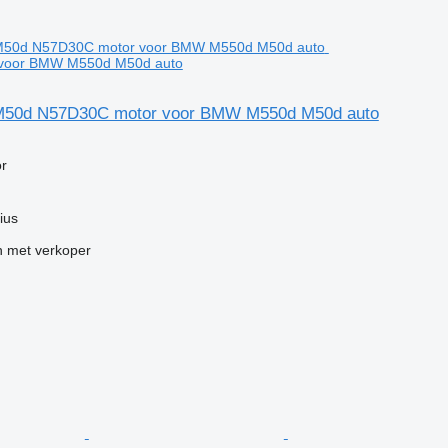
voor BMW M550d M50d auto
50d N57D30C motor voor BMW M550d M50d auto
g
r
ius
 met verkoper