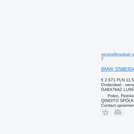
versnellingsba
7
BMW S58B30A 
€ 2.671
PLN 11.
Onderdeel - vers
GA8X76AZ LU95
Polen, Piotrk
QINDITO SPÓŁ
Contact opnemen