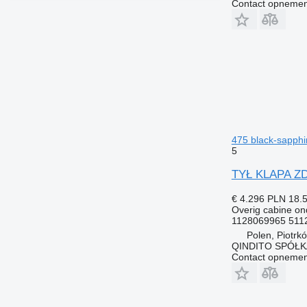
Contact opnemen
475 black-sapph
5
TYŁ KLAPA ZD
€ 4.296
PLN 18.
Overig cabine on
1128069965 511
Polen, Piotrk
QINDITO SPÓŁ
Contact opnemen