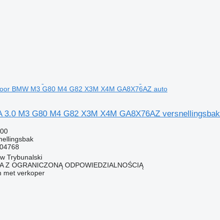
k voor BMW M3 G80 M4 G82 X3M X4M GA8X76AZ auto
3.0 M3 G80 M4 G82 X3M X4M GA8X76AZ versnellingsba
500
nellingsbak
04768
ów Trybunalski
KA Z OGRANICZONĄ ODPOWIEDZIALNOŚCIĄ
 met verkoper