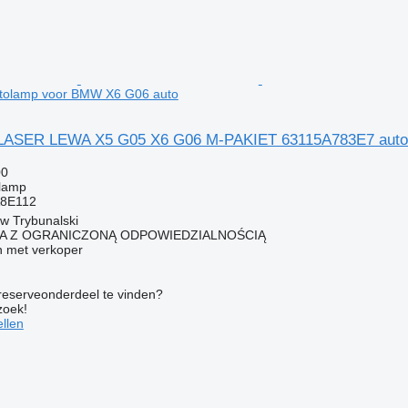
tolamp voor BMW X6 G06 auto
SER LEWA X5 G05 X6 G06 M-PAKIET 63115A783E7 autol
00
olamp
A8E112
ów Trybunalski
KA Z OGRANICZONĄ ODPOWIEDZIALNOŚCIĄ
 met verkoper
 reserveonderdeel te vinden?
zoek!
llen