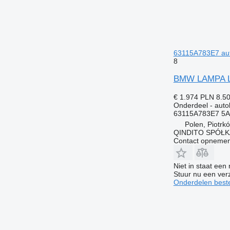
63115A783E7 au
8
BMW LAMPA LA
€ 1.974
PLN 8.5
Onderdeel - aut
63115A783E7 5
Polen, Piotrk
QINDITO SPÓŁ
Contact opnemen
Niet in staat een
Stuur nu een ver
Onderdelen beste