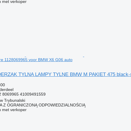
 met verkoper
ire 1128069965 voor BMW X6 G06 auto
ERZAK TYLNA LAMPY TYLNE BMW M PAKIET 475 black-sa
500
derdeel
2 8069965 41009491559
ów Trybunalski
KA Z OGRANICZONĄ ODPOWIEDZIALNOŚCIĄ
 met verkoper