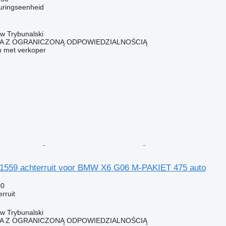
uringseenheid
ów Trybunalski
KA Z OGRANICZONĄ ODPOWIEDZIALNOŚCIĄ
 met verkoper
559 achterruit voor BMW X6 G06 M-PAKIET 475 auto
00
rruit
ów Trybunalski
KA Z OGRANICZONĄ ODPOWIEDZIALNOŚCIĄ