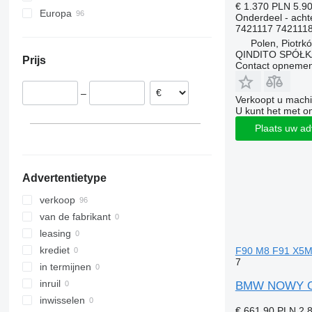
€ 1.370
PLN 5.9
Europa
Kuga
Sprinter
Vanette
Megane
Probox
Sharan
XC
X3
i3
Onderdeel - achte
7421117 742111
Polen
L-series
V-Class
X-Trail
Sandero
RAV4
T-Roc
X4
i4
Polen, Piotrk
Roemenië
Mondeo
Vario
Scenic
Tacoma
Tiguan
X5
QINDITO SPÓŁ
Prijs
Slowakije
Ranger
Viano
Trafic
Yaris
Touareg
X6
Contact opnemen
Litouwen
S-MAX
Vito
Twingo
Touran
X7
–
TW
Zoe
Transporter
Verkoopt u machi
U kunt het met o
Tourneo
Plaats uw ad
Transit
Advertentietype
verkoop
van de fabrikant
leasing
krediet
F90 M8 F91 X5M 
7
in termijnen
inruil
BMW NOWY ORY
inwisselen
€ 661,90
PLN 2.