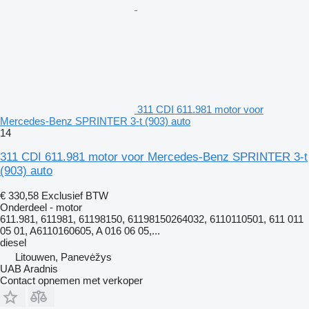
311 CDI 611.981 motor voor
Mercedes-Benz SPRINTER 3-t (903) auto
14
311 CDI 611.981 motor voor Mercedes-Benz SPRINTER 3-t
(903) auto
€ 330,58
Exclusief BTW
Onderdeel - motor
611.981, 611981, 61198150, 61198150264032, 6110110501, 611 011
05 01, A6110160605, A 016 06 05,...
diesel
Litouwen, Panevėžys
UAB Aradnis
Contact opnemen met verkoper