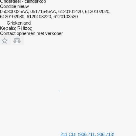
Onderdeel - cilinderkop
Conditie
nieuw
050800025AA, 05171546AA, 6120101420, 6120102020,
6120102080, 6120103220, 6120103520
Griekenland
Keφalές RHίzoς
Contact opnemen met verkoper
211 CDI (906.711, 906.713)