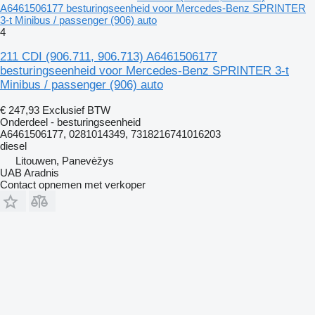
A6461506177 besturingseenheid voor Mercedes-Benz SPRINTER
3-t Minibus / passenger (906) auto
4
211 CDI (906.711, 906.713) A6461506177
besturingseenheid voor Mercedes-Benz SPRINTER 3-t
Minibus / passenger (906) auto
€ 247,93
Exclusief BTW
Onderdeel - besturingseenheid
A6461506177, 0281014349, 7318216741016203
diesel
Litouwen, Panevėžys
UAB Aradnis
Contact opnemen met verkoper