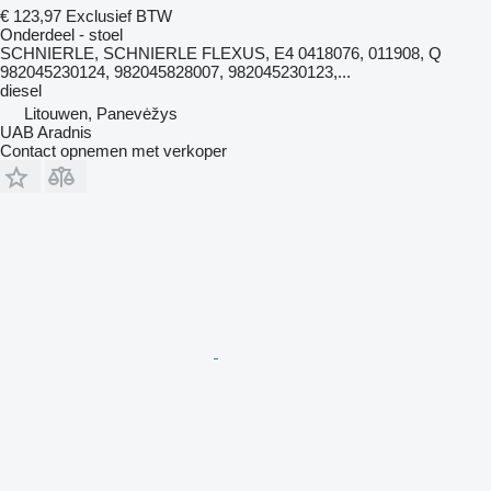
€ 123,97
Exclusief BTW
Onderdeel - stoel
SCHNIERLE, SCHNIERLE FLEXUS, E4 0418076, 011908, Q
982045230124, 982045828007, 982045230123,...
diesel
Litouwen, Panevėžys
UAB Aradnis
Contact opnemen met verkoper