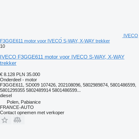
IVECO
F3GGE611 motor voor IVECO S-WAY, X-WAY trekker
10
IVECO F3GGE611 motor voor IVECO S-WAY, X-WAY
trekker
€ 8.128
PLN 35.000
Onderdeel - motor
F3GGE611, SD009 107426, 202108096, 5802989874, 5801486599,
5801299355 5802489914 5801486599...
diesel
Polen, Pabianice
FRANCE-AUTO
Contact opnemen met verkoper