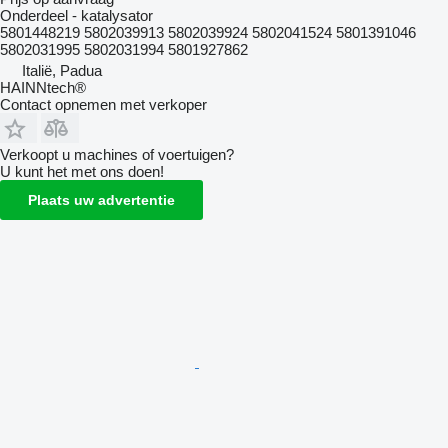
Onderdeel - katalysator
5801448219 5802039913 5802039924 5802041524 5801391046
5802031995 5802031994 5801927862
Italië, Padua
HAINNtech®
Contact opnemen met verkoper
Verkoopt u machines of voertuigen?
U kunt het met ons doen!
Plaats uw advertentie