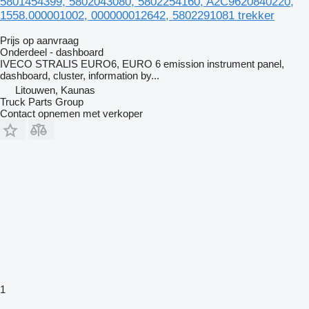
5801454399, 5802043080, 5802254160, A2C9620840220,
1558.000001002, 000000012642, 5802291081 trekker
Prijs op aanvraag
Onderdeel - dashboard
IVECO STRALIS EURO6, EURO 6 emission instrument panel,
dashboard, cluster, information by...
Litouwen, Kaunas
Truck Parts Group
Contact opnemen met verkoper
1