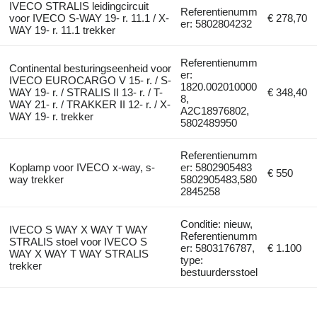
IVECO STRALIS leidingcircuit
Referentienumm
voor IVECO S-WAY 19- r. 11.1 / X-
€ 278,70
er: 5802804232
WAY 19- r. 11.1 trekker
Referentienumm
Continental besturingseenheid voor
er:
IVECO EUROCARGO V 15- r. / S-
1820.002010000
WAY 19- r. / STRALIS II 13- r. / T-
€ 348,40
8,
WAY 21- r. / TRAKKER II 12- r. / X-
A2C18976802,
WAY 19- r. trekker
5802489950
Referentienumm
Koplamp voor IVECO x-way, s-
er: 5802905483
€ 550
way trekker
5802905483,580
2845258
Conditie: nieuw,
IVECO S WAY X WAY T WAY
Referentienumm
STRALIS stoel voor IVECO S
er: 5803176787,
€ 1.100
WAY X WAY T WAY STRALIS
type:
trekker
bestuurdersstoel