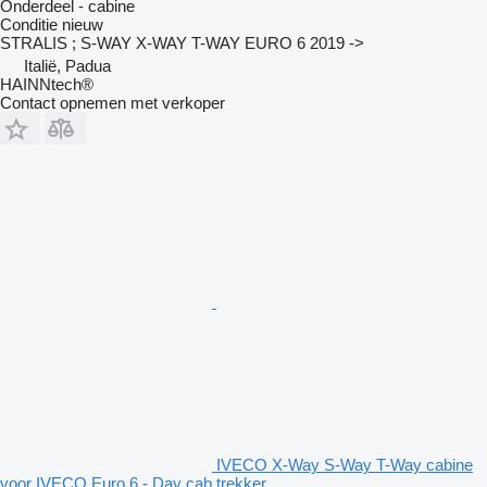
Onderdeel - cabine
Conditie
nieuw
STRALIS ; S-WAY X-WAY T-WAY EURO 6 2019 ->
Italië, Padua
HAINNtech®
Contact opnemen met verkoper
IVECO X-Way S-Way T-Way cabine
voor IVECO Euro 6 - Day cab trekker