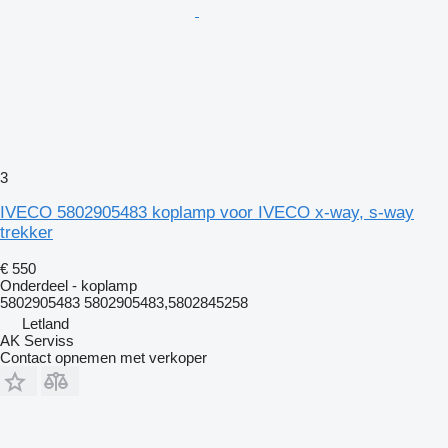
3
IVECO 5802905483 koplamp voor IVECO x-way, s-way
trekker
€ 550
Onderdeel - koplamp
5802905483 5802905483,5802845258
Letland
AK Serviss
Contact opnemen met verkoper