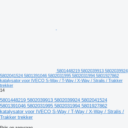
5801448219 5802039913 5802039924
5802041524 5801391046 5802031995 5802031994 5801927862
katalysator voor IVECO S-Way / T-Way / X-Way / Stralis / Trakker
trekker
14
5801448219 5802039913 5802039924 5802041524
5801391046 5802031995 5802031994 5801927862
katalysator voor IVECO S-Way / T-Way / X-Way / Stralis /
Trakker trekker
Prijs op aanvraag