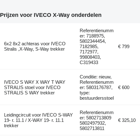
Prijzen voor IVECO X-Way onderdelen
Referentienumm
er: 7188975,
5802344454,
6x2 8x2 achteras voor IVECO
7182985,
€ 799
Stralis ,X-Way, S-Way trekker
7172977,
99808403,
C319433
Conditie: nieuw,
IVECO S WAY X WAY T WAY
Referentienumm
STRALIS stoel voor IVECO
er: 5803176787,
€ 600
STRALIS S WAY trekker
type:
bestuurdersstoel
Referentienumm
Leidingcircuit voor IVECO S-WAY
er: 5802713809
19- r. 11.1 / X-WAY 19- r. 11.1
€ 325,10
5802497932,
trekker
5802713811