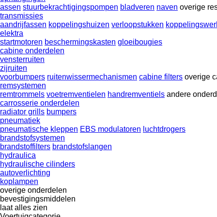
assen
stuurbekrachtigingspompen
bladveren
naven
overige r
transmissies
aandrijfassen
koppelingshuizen
verloopstukken
koppelingswerk
elektra
startmotoren
beschermingskasten
gloeibougies
cabine onderdelen
vensterruiten
zijruiten
voorbumpers
ruitenwissermechanismen
cabine filters
overige 
remsystemen
remtrommels
voetremventielen
handremventiels
andere onderd
carrosserie onderdelen
radiator grills
bumpers
pneumatiek
pneumatische kleppen
EBS modulatoren
luchtdrogers
brandstofsystemen
brandstoffilters
brandstofslangen
hydraulica
hydraulische cilinders
autoverlichting
koplampen
overige onderdelen
bevestigingsmiddelen
laat alles zien
Voertuigcategorie