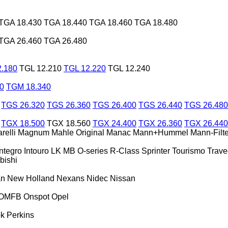
TGA 18.430
TGA 18.440
TGA 18.460
TGA 18.480
TGA 26.460
TGA 26.480
2.180
TGL 12.210
TGL 12.220
TGL 12.240
0
TGM 18.340
TGS 26.320
TGS 26.360
TGS 26.400
TGS 26.440
TGS 26.480
TGX 18.500
TGX 18.560
TGX 24.400
TGX 26.360
TGX 26.440
relli
Magnum
Mahle Original
Manac
Mann+Hummel
Mann-Filte
Integro
Intouro
LK
MB
O-series
R-Class
Sprinter
Tourismo
Trav
bishi
an
New Holland
Nexans
Nidec
Nissan
OMFB
Onspot
Opel
ok
Perkins