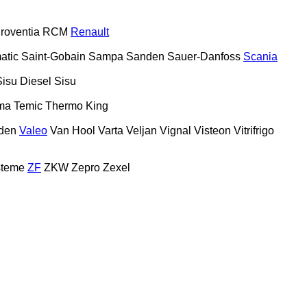
roventia
RCM
Renault
atic
Saint-Gobain
Sampa
Sanden
Sauer-Danfoss
Scania
Sisu Diesel
Sisu
ma
Temic
Thermo King
den
Valeo
Van Hool
Varta
Veljan
Vignal
Visteon
Vitrifrigo
steme
ZF
ZKW
Zepro
Zexel