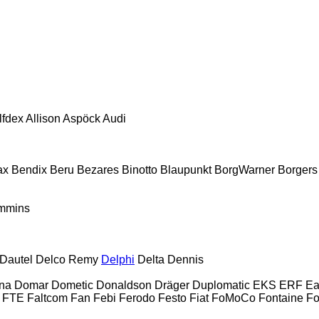
lfdex
Allison
Aspöck
Audi
ax
Bendix
Beru
Bezares
Binotto
Blaupunkt
BorgWarner
Borgers
mmins
Dautel
Delco Remy
Delphi
Delta
Dennis
rna
Domar
Dometic
Donaldson
Dräger
Duplomatic
EKS
ERF
Ea
FTE
Faltcom
Fan
Febi
Ferodo
Festo
Fiat
FoMoCo
Fontaine
Fo