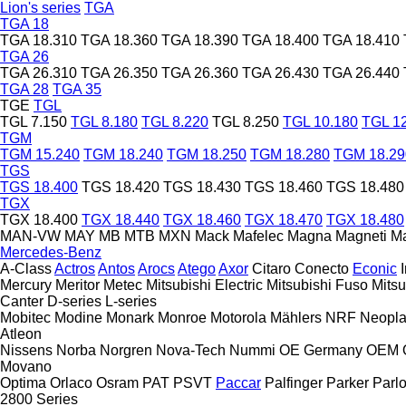
Lion's series
TGA
TGA 18
TGA 18.310
TGA 18.360
TGA 18.390
TGA 18.400
TGA 18.410
TGA 26
TGA 26.310
TGA 26.350
TGA 26.360
TGA 26.430
TGA 26.440
TGA 28
TGA 35
TGE
TGL
TGL 7.150
TGL 8.180
TGL 8.220
TGL 8.250
TGL 10.180
TGL 1
TGM
TGM 15.240
TGM 18.240
TGM 18.250
TGM 18.280
TGM 18.29
TGS
TGS 18.400
TGS 18.420
TGS 18.430
TGS 18.460
TGS 18.480
TGX
TGX 18.400
TGX 18.440
TGX 18.460
TGX 18.470
TGX 18.480
MAN-VW
MAY
MB
MTB
MXN
Mack
Mafelec
Magna
Magneti Ma
Mercedes-Benz
A-Class
Actros
Antos
Arocs
Atego
Axor
Citaro
Conecto
Econic
Mercury
Meritor
Metec
Mitsubishi Electric
Mitsubishi Fuso
Mitsu
Canter
D-series
L-series
Mobitec
Modine
Monark
Monroe
Motorola
Mählers
NRF
Neopl
Atleon
Nissens
Norba
Norgren
Nova-Tech
Nummi
OE Germany
OEM
Movano
Optima
Orlaco
Osram
PAT
PSVT
Paccar
Palfinger
Parker
Parl
2800 Series