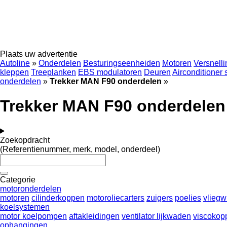
Plaats uw advertentie
Autoline
»
Onderdelen
Besturingseenheiden
Motoren
Versnell
kleppen
Treeplanken
EBS modulatoren
Deuren
Airconditioner
onderdelen
»
Trekker MAN F90 onderdelen
»
Trekker MAN F90 onderdelen
Zoekopdracht
(Referentienummer, merk, model, onderdeel)
Categorie
motoronderdelen
motoren
cilinderkoppen
motoroliecarters
zuigers
poelies
vliegw
koelsystemen
motor koelpompen
aftakleidingen
ventilator lijkwaden
viscokop
ophangingen