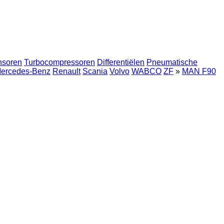
nsoren
Turbocompressoren
Differentiëlen
Pneumatische
ercedes-Benz
Renault
Scania
Volvo
WABCO
ZF
»
MAN F90