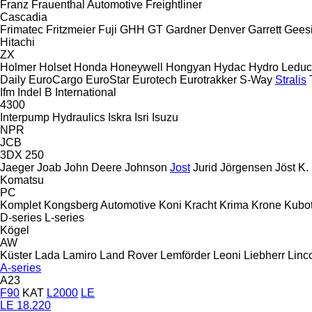
Franz
Frauenthal Automotive
Freightliner
Cascadia
Frimatec
Fritzmeier
Fuji
GHH
GT
Gardner Denver
Garrett
Gees
Hitachi
ZX
Holmer
Holset
Honda
Honeywell
Hongyan
Hydac
Hydro Leduc
Daily
EuroCargo
EuroStar
Eurotech
Eurotrakker
S-Way
Stralis
Ifm
Indel B
International
4300
Interpump Hydraulics
Iskra
Isri
Isuzu
NPR
JCB
3DX
250
Jaeger
Joab
John Deere
Johnson
Jost
Jurid
Jörgensen
Jöst
K.
Komatsu
PC
Komplet
Kongsberg Automotive
Koni
Kracht
Krima
Krone
Kubo
D-series
L-series
Kögel
AW
Küster
Lada
Lamiro
Land Rover
Lemförder
Leoni
Liebherr
Linc
A-series
A23
F90
KAT
L2000
LE
LE 18.220