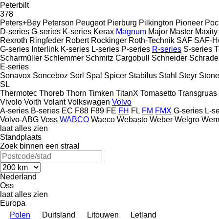
Peterbilt
378
Peters+Bey
Peterson
Peugeot
Pierburg
Pilkington
Pioneer
Poc
D-series
G-series
K-series
Kerax
Magnum
Major
Master
Maxity
Rexroth
Ringfeder
Robert
Rockinger
Roth-Technik
SAF
SAF-Ho
G-series
Interlink
K-series
L-series
P-series
R-series
S-series
T
Scharmüller
Schlemmer
Schmitz Cargobull
Schneider
Schrade
E-series
Sonavox
Sonceboz
Sorl
Spal
Spicer
Stabilus
Stahl
Steyr
Stone
SL
Thermotec
Thoreb
Thorn
Timken
TitanX
Tomasetto
Transgruas
Vivolo
Voith
Volant
Volkswagen
Volvo
A-series
B-series
EC
F88
F89
FE
FH
FL
FM
FMX
G-series
L-se
Volvo-ABG
Voss
WABCO
Waeco
Webasto
Weber
Welgro
Wem
laat alles zien
Standplaats
Zoek binnen een straal
Nederland
Oss
laat alles zien
Europa
Polen
Duitsland
Litouwen
Letland