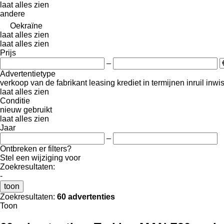
laat alles zien
andere
Oekraïne
laat alles zien
laat alles zien
Prijs
–
Advertentietype
verkoop
van de fabrikant
leasing
krediet
in termijnen
inruil
inwi
laat alles zien
Conditie
nieuw
gebruikt
laat alles zien
Jaar
–
Ontbreken er filters?
Stel een wijziging voor
Zoekresultaten:
-
toon
Zoekresultaten:
60 advertenties
Toon