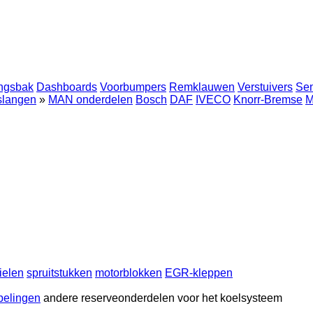
ingsbak
Dashboards
Voorbumpers
Remklauwen
Verstuivers
Se
 slangen
»
MAN onderdelen
Bosch
DAF
IVECO
Knorr-Bremse
M
ielen
spruitstukken
motorblokken
EGR-kleppen
pelingen
andere reserveonderdelen voor het koelsysteem