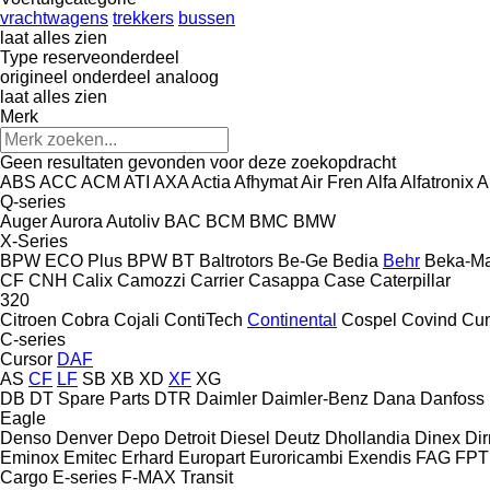
vrachtwagens
trekkers
bussen
laat alles zien
Type reserveonderdeel
origineel onderdeel
analoog
laat alles zien
Merk
Geen resultaten gevonden voor deze zoekopdracht
ABS
ACC
ACM
ATI
AXA
Actia
Afhymat
Air Fren
Alfa
Alfatronix
A
Q-series
Auger
Aurora
Autoliv
BAC
BCM
BMC
BMW
X-Series
BPW ECO Plus
BPW
BT
Baltrotors
Be-Ge
Bedia
Behr
Beka-M
CF
CNH
Calix
Camozzi
Carrier
Casappa
Case
Caterpillar
320
Citroen
Cobra
Cojali
ContiTech
Continental
Cospel
Covind
Cu
C-series
Cursor
DAF
AS
CF
LF
SB
XB
XD
XF
XG
DB
DT Spare Parts
DTR
Daimler
Daimler-Benz
Dana
Danfoss
Eagle
Denso
Denver
Depo
Detroit Diesel
Deutz
Dhollandia
Dinex
Di
Eminox
Emitec
Erhard
Europart
Euroricambi
Exendis
FAG
FPT
Cargo
E-series
F-MAX
Transit