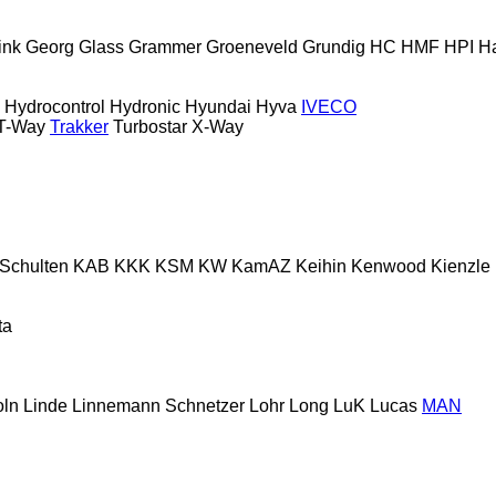
ink
Georg
Glass
Grammer
Groeneveld
Grundig
HC
HMF
HPI
H
Hydrocontrol
Hydronic
Hyundai
Hyva
IVECO
T-Way
Trakker
Turbostar
X-Way
 Schulten
KAB
KKK
KSM
KW
KamAZ
Keihin
Kenwood
Kienzle
ta
oln
Linde
Linnemann Schnetzer
Lohr
Long
LuK
Lucas
MAN