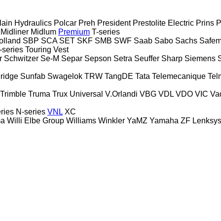
lain Hydraulics
Polcar
Preh
President
Prestolite Electric
Prins
P
Midliner
Midlum
Premium
T-series
lland
SBP
SCA
SET
SKF
SMB
SWF
Saab
Sabo
Sachs
Safem
-series
Touring
Vest
r
Schwitzer
Se-M
Separ
Sepson
Setra
Seuffer
Sharp
Siemens
ridge
Sunfab
Swagelok
TRW
TangDE
Tata
Telemecanique
Tel
Trimble
Truma
Trux
Universal
V.Orlandi
VBG
VDL
VDO
VIC
Va
ries
N-series
VNL
XC
a
Willi Elbe Group
Williams
Winkler
YaMZ
Yamaha
ZF Lenksy