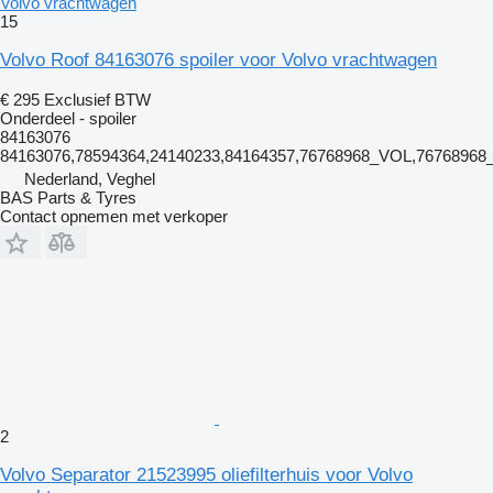
Volvo vrachtwagen
15
Volvo Roof 84163076 spoiler voor Volvo vrachtwagen
€ 295
Exclusief BTW
Onderdeel - spoiler
84163076
84163076,78594364,24140233,84164357,76768968_VOL,7676896
Nederland, Veghel
BAS Parts & Tyres
Contact opnemen met verkoper
2
Volvo Separator 21523995 oliefilterhuis voor Volvo