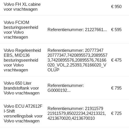
Volvo FH XL cabine
€ 950
voor vrachtwagen
Volvo FCIOM
besturingseenheid
Referentienummer: 21227661...
€ 595
voor Volvo
vrachtwagen
Volvo Regeleenheid
Referentienummer: 20777347
EBS, MID136
20777347,7420895573,2089557
besturingseenheid
3,7420895576,20895576,76166
€ 475
voor Volvo
020_VOL,2.25393,76166020_V
vrachtwagen
OLUP
Volvo 650 Liter
Referentienummer:
brandstoftank voor
€ 795
G0000192...
Volvo vrachtwagen
Volvo ECU AT2612F
Referentienummer: 21911579
I-Shift
21911579,85022234,24213321,
€ 725
versnellingsbak voor
4213670020,4213670010
Volvo vrachtwagen