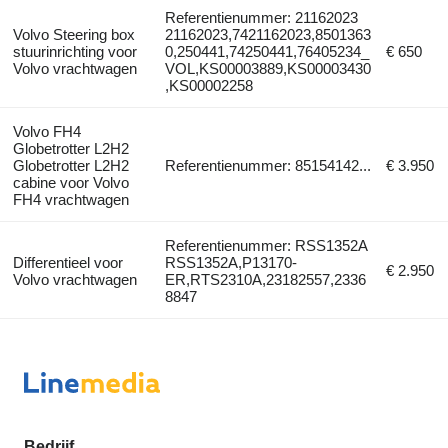
Referentienummer: 21162023
Volvo Steering box
21162023,7421162023,8501363
stuurinrichting voor
0,250441,74250441,76405234_
€ 650
Volvo vrachtwagen
VOL,KS00003889,KS00003430
,KS00002258
Volvo FH4
Globetrotter L2H2
Globetrotter L2H2
Referentienummer: 85154142...
€ 3.950
cabine voor Volvo
FH4 vrachtwagen
Referentienummer: RSS1352A
Differentieel voor
RSS1352A,P13170-
€ 2.950
Volvo vrachtwagen
ER,RTS2310A,23182557,2336
8847
Bedrijf