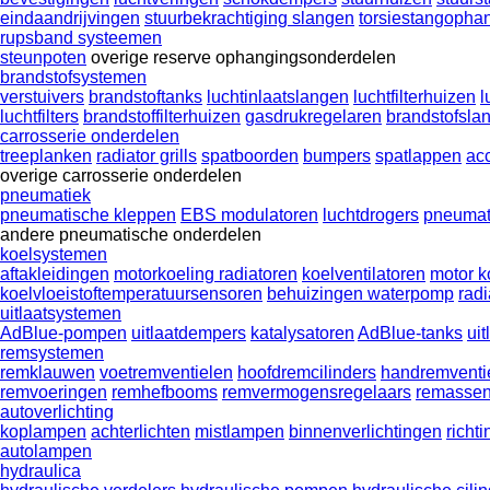
eindaandrijvingen
stuurbekrachtiging slangen
torsiestangopha
rupsband systeemen
steunpoten
overige reserve ophangingsonderdelen
brandstofsystemen
verstuivers
brandstoftanks
luchtinlaatslangen
luchtfilterhuizen
l
luchtfilters
brandstoffilterhuizen
gasdrukregelaren
brandstofsla
carrosserie onderdelen
treeplanken
radiator grills
spatboorden
bumpers
spatlappen
ac
overige carrosserie onderdelen
pneumatiek
pneumatische kleppen
EBS modulatoren
luchtdrogers
pneumat
andere pneumatische onderdelen
koelsystemen
aftakleidingen
motorkoeling radiatoren
koelventilatoren
motor 
koelvloeistoftemperatuursensoren
behuizingen waterpomp
rad
uitlaatsystemen
AdBlue-pompen
uitlaatdempers
katalysatoren
AdBlue-tanks
uit
remsystemen
remklauwen
voetremventielen
hoofdremcilinders
handremventi
remvoeringen
remhefbooms
remvermogensregelaars
remasse
autoverlichting
koplampen
achterlichten
mistlampen
binnenverlichtingen
richt
autolampen
hydraulica