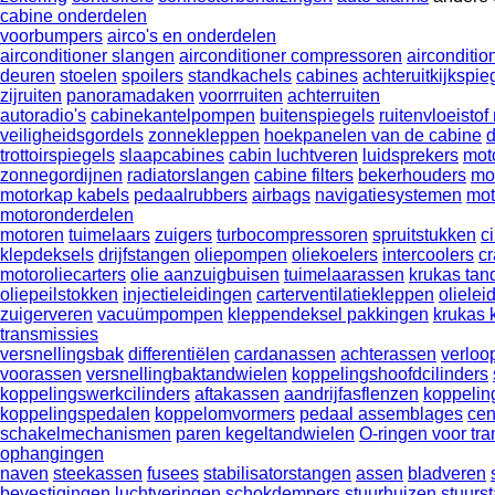
cabine onderdelen
voorbumpers
airco's en onderdelen
airconditioner slangen
airconditioner compressoren
aircondition
deuren
stoelen
spoilers
standkachels
cabines
achteruitkijkspie
zijruiten
panoramadaken
voorrruiten
achterruiten
autoradio's
cabinekantelpompen
buitenspiegels
ruitenvloeistof
veiligheidsgordels
zonnekleppen
hoekpanelen van de cabine
trottoirspiegels
slaapcabines
cabin luchtveren
luidsprekers
mot
zonnegordijnen
radiatorslangen
cabine filters
bekerhouders
mo
motorkap kabels
pedaalrubbers
airbags
navigatiesystemen
mot
motoronderdelen
motoren
tuimelaars
zuigers
turbocompressoren
spruitstukken
c
klepdeksels
drijfstangen
oliepompen
oliekoelers
intercoolers
c
motoroliecarters
olie aanzuigbuisen
tuimelaarassen
krukas tan
oliepeilstokken
injectieleidingen
carterventilatiekleppen
olielei
zuigerveren
vacuümpompen
kleppendeksel pakkingen
krukas 
transmissies
versnellingsbak
differentiëlen
cardanassen
achterassen
verloo
voorassen
versnellingbaktandwielen
koppelingshoofdcilinders
koppelingswerkcilinders
aftakassen
aandrijfasflenzen
koppelin
koppelingspedalen
koppelomvormers
pedaal assemblages
cen
schakelmechanismen
paren kegeltandwielen
O-ringen voor tr
ophangingen
naven
steekassen
fusees
stabilisatorstangen
assen
bladveren
bevestigingen
luchtveringen
schokdempers
stuurhuizen
stuurs