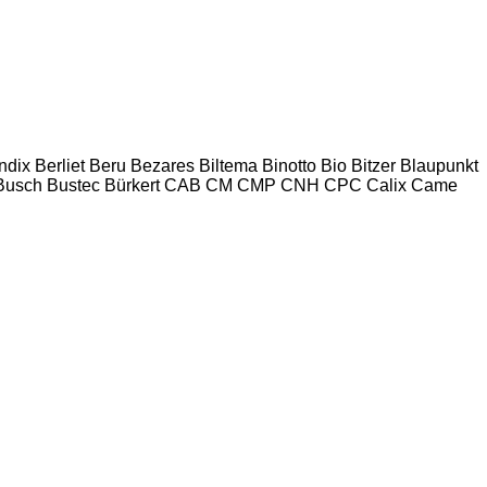
ndix
Berliet
Beru
Bezares
Biltema
Binotto
Bio
Bitzer
Blaupunkt
Busch
Bustec
Bürkert
CAB
CM
CMP
CNH
CPC
Calix
Came