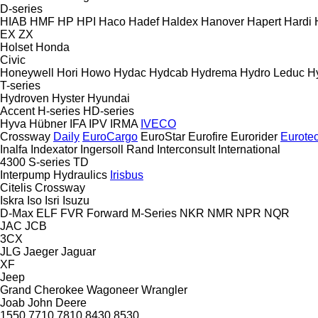
D-series
HIAB
HMF
HP
HPI
Haco
Hadef
Haldex
Hanover
Hapert
Hardi
EX
ZX
Holset
Honda
Civic
Honeywell
Hori
Howo
Hydac
Hydcab
Hydrema
Hydro Leduc
H
T-series
Hydroven
Hyster
Hyundai
Accent
H-series
HD-series
Hyva
Hübner
IFA
IPV
IRMA
IVECO
Crossway
Daily
EuroCargo
EuroStar
Eurofire
Eurorider
Eurote
Inalfa
Indexator
Ingersoll Rand
Interconsult
International
4300
S-series
TD
Interpump Hydraulics
Irisbus
Citelis
Crossway
Iskra
Iso
Isri
Isuzu
D-Max
ELF
FVR
Forward
M-Series
NKR
NMR
NPR
NQR
JAC
JCB
3CX
JLG
Jaeger
Jaguar
XF
Jeep
Grand Cherokee
Wagoneer
Wrangler
Joab
John Deere
1550
7710
7810
8430
8530