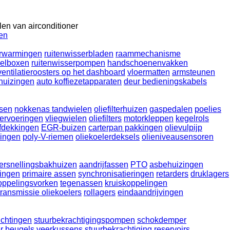
en van airconditioner
ten
erwarmingen
ruitenwisserbladen
raammechanisme
oelboxen
ruitenwisserpompen
handschoenenvakken
ventilatieroosters op het dashboard
vloermatten
armsteunen
huizingen
auto koffiezetapparaten
deur bedieningskabels
sen
nokkenas tandwielen
oliefilterhuizen
gaspedalen
poelies
dervoeringen
vliegwielen
oliefilters
motorkleppen
kegelrols
fdekkingen
EGR-buizen
carterpan pakkingen
olievulpijp
kingen
poly-V-riemen
oliekoelerdeksels
olieniveausensoren
ersnellingsbakhuizen
aandrijfassen
PTO
asbehuizingen
ingen
primaire assen
synchronisatieringen
retarders
druklagers
oppelingsvorken
tegenassen
kruiskoppelingen
transmissie oliekoelers
rollagers
eindaandrijvingen
ichtingen
stuurbekrachtigingspompen
schokdemper
r beugels
veerkussens
stuurbekrachtiging reservoirs