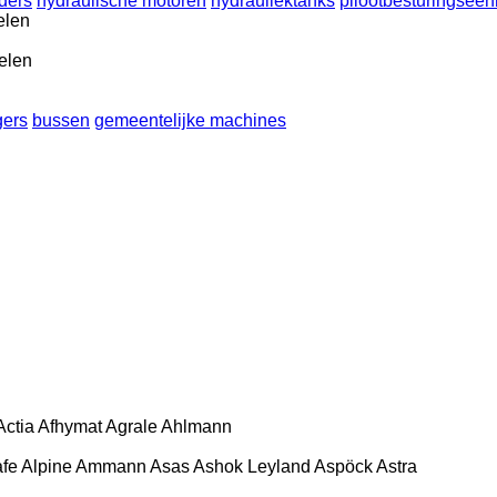
nders
hydraulische motoren
hydrauliektanks
pilootbesturingseen
elen
elen
ers
bussen
gemeentelijke machines
Actia
Afhymat
Agrale
Ahlmann
afe
Alpine
Ammann
Asas
Ashok Leyland
Aspöck
Astra