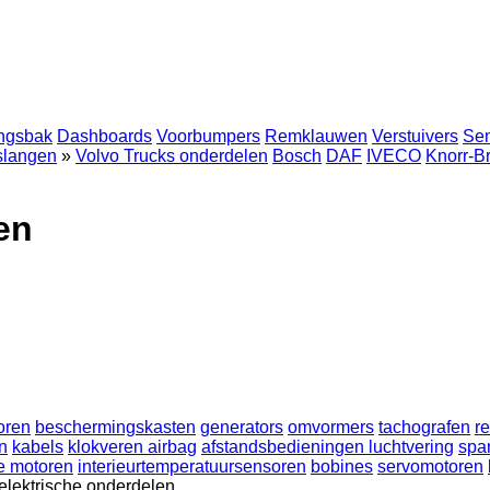
ingsbak
Dashboards
Voorbumpers
Remklauwen
Verstuivers
Se
 slangen
»
Volvo Trucks onderdelen
Bosch
DAF
IVECO
Knorr-B
en
oren
beschermingskasten
generators
omvormers
tachografen
re
n
kabels
klokveren airbag
afstandsbedieningen luchtvering
spa
he motoren
interieurtemperatuursensoren
bobines
servomotoren
elektrische onderdelen