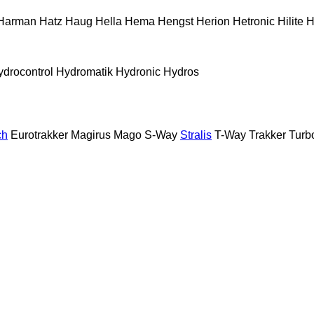
Harman
Hatz
Haug
Hella
Hema
Hengst
Herion
Hetronic
Hilite
H
ydrocontrol
Hydromatik
Hydronic
Hydros
ch
Eurotrakker
Magirus
Mago
S-Way
Stralis
T-Way
Trakker
Turb