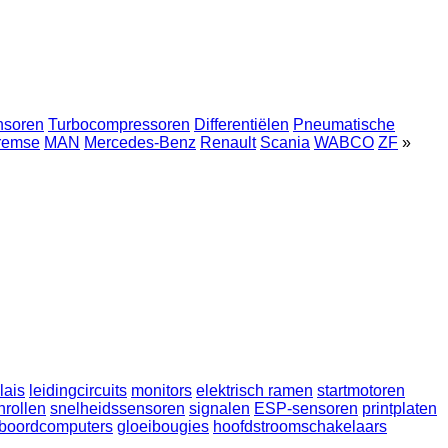
nsoren
Turbocompressoren
Differentiëlen
Pneumatische
remse
MAN
Mercedes-Benz
Renault
Scania
WABCO
ZF
»
lais
leidingcircuits
monitors
elektrisch ramen
startmotoren
nrollen
snelheidssensoren
signalen
ESP-sensoren
printplaten
boordcomputers
gloeibougies
hoofdstroomschakelaars