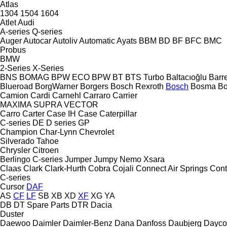
Atlas
1304
1504
1604
Atlet
Audi
A-series
Q-series
Auger
Autocar
Autoliv
Automatic
Ayats
BBM
BD
BF
BFC
BMC
Probus
BMW
2-Series
X-Series
BNS
BOMAG
BPW ECO
BPW
BT
BTS Turbo
Baltacıoğlu
Barr
Blueroad
BorgWarner
Borgers
Bosch Rexroth
Bosch
Bosma
B
Camion
Cardi
Carnehl
Carraro
Carrier
MAXIMA
SUPRA
VECTOR
Carro
Carter
Case IH
Case
Caterpillar
C-series
DE
D series
GP
Champion
Char-Lynn
Chevrolet
Silverado
Tahoe
Chrysler
Citroen
Berlingo
C-series
Jumper
Jumpy
Nemo
Xsara
Claas
Clark
Clark-Hurth
Cobra
Cojali
Connect Air Springs
Cont
C-series
Cursor
DAF
AS
CF
LF
SB
XB
XD
XF
XG
YA
DB
DT Spare Parts
DTR
Dacia
Duster
Daewoo
Daimler
Daimler-Benz
Dana
Danfoss
Daubjerg
Dayco