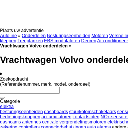
Plaats uw advertentie
Autoline
»
Onderdelen
Besturingseenheiden
Motoren
Versnell
kleppen
Treeplanken
EBS modulatoren
Deuren
Airconditioner
Vrachtwagen Volvo onderdelen
»
Vrachtwagen Volvo onderdel
Zoekopdracht
(Referentienummer, merk, model, onderdeel)
Categorie
elektra
besturingseenheiden
dashboards
stuurkolomschakelaars
sens
bedieningsknoppen
accumulatoren
contactsloten
NOx-sensore
dashcams
antennes
centrale vergrendelingsmotoren
elektrisc
zekering
controllers
connectorbehuizingen
auto alarms
andere 