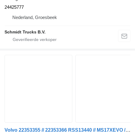
24425777
Nederland, Groesbeek
Schmidt Trucks B.V.
Volvo 22353355 // 22353366 RSS13440 // MS17XEVO // 2,85 RATIO FM 450 E achteras voor vrachtwagen