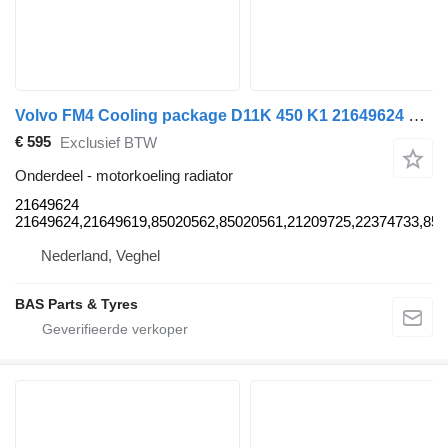
Volvo FM4 Cooling package D11K 450 K1 21649624 motorkoeling radiator voor Volvo FM4 vrachtwagen
€ 595
Exclusief BTW
Onderdeel - motorkoeling radiator
21649624
21649624,21649619,85020562,85020561,21209725,22374733,850
Nederland, Veghel
BAS Parts & Tyres