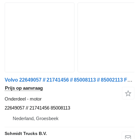
Volvo 22649057 // 21741456 // 85008113 // 85002113 FM 450 EURO 6 MODEL motor voor vrachtwagen
Prijs op aanvraag
Onderdeel - motor
22649057 // 21741456 85008113
Nederland, Groesbeek
Schmidt Trucks B.V.