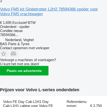
3
Volvo FM5 kit Globetrotter L2H2 78594366 spoiler voor
Volvo FM5 vrachtwagen
€ 1.695
Exclusief BTW
Onderdeel - spoiler
Conditie
nieuw
78594366...
Nederland, Veghel
BAS Parts & Tyres
Contact opnemen met verkoper
Verkoopt u machines of voertuigen?
U kunt het met ons doen!
Plaats uw advertentie
Prijzen voor Volvo L-series onderdelen
Volvo FE Day Cab L1H1 Day
Referentienu
Cab L1H1 cabine voor Volvo FE
mmer:
€ 2.750