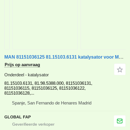
MAN 81151036125 81.15103.6131 katalysator voor MAN TGX vrachtwagen
Prijs op aanvraag
Onderdeel - katalysator
81.15103.6131, 81.98.5388.000, 81151036131,
81151036115, 81151036125, 81151036122,
81151036128,...
Spanje, San Fernando de Henares Madrid
GLOBAL FAP