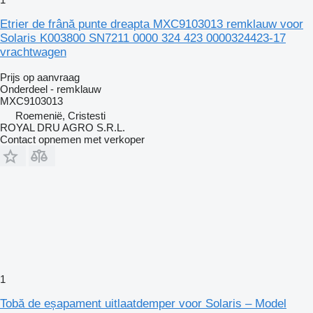
Etrier de frână punte dreapta MXC9103013 remklauw voor
Solaris K003800 SN7211 0000 324 423 0000324423-17
vrachtwagen
Prijs op aanvraag
Onderdeel - remklauw
MXC9103013
Roemenië, Cristesti
ROYAL DRU AGRO S.R.L.
Contact opnemen met verkoper
1
Tobă de eșapament uitlaatdemper voor Solaris – Model