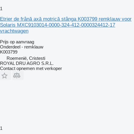
1
Etrier de frână axă motrică stânga K003799 remklauw voor
Solaris MXC9103014-0000-324-412-0000324412-17
vrachtwagen
Prijs op aanvraag
Onderdeel - remklauw
K003799
Roemenië, Cristesti
ROYAL DRU AGRO S.R.L.
Contact opnemen met verkoper
1