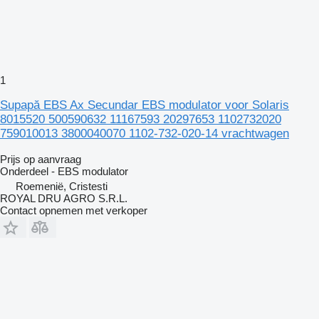
1
Supapă EBS Ax Secundar EBS modulator voor Solaris
8015520 500590632 11167593 20297653 1102732020
759010013 3800040070 1102-732-020-14 vrachtwagen
Prijs op aanvraag
Onderdeel - EBS modulator
Roemenië, Cristesti
ROYAL DRU AGRO S.R.L.
Contact opnemen met verkoper