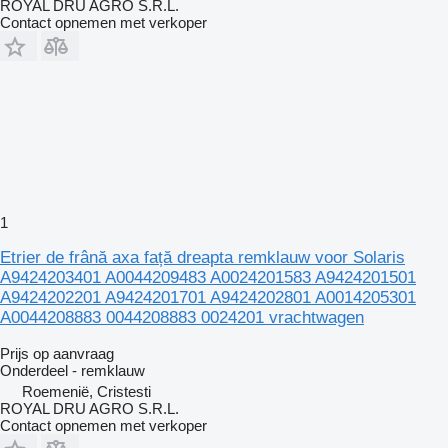
ROYAL DRU AGRO S.R.L.
Contact opnemen met verkoper
1
Etrier de frână axa față dreapta remklauw voor Solaris
A9424203401 A0044209483 A0024201583 A9424201501
A9424202201 A9424201701 A9424202801 A0014205301
A0044208883 0044208883 0024201 vrachtwagen
Prijs op aanvraag
Onderdeel - remklauw
Roemenië, Cristesti
ROYAL DRU AGRO S.R.L.
Contact opnemen met verkoper