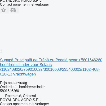
ROYAL DRU AGRO S.R.L.
Contact opnemen met verkoper
1
Supapă Principală de Frână cu Pedală pentru 5801546260
hoofdremcilinder voor Solaris
/1102408020/759010027/30016603/235400003/1102-408-
020-13 vrachtwagen
Prijs op aanvraag
Onderdeel - hoofdremcilinder
5801546260
Roemenië, Cristesti
ROYAL DRU AGRO S.R.L.
Contact opnemen met verkoper