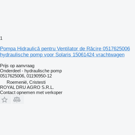
1
Pompa Hidraulică pentru Ventilator de Răcire 0517625006
hydraulische pomp voor Solaris 15061424 vrachtwagen
Prijs op aanvraag
Onderdeel - hydraulische pomp
0517625006, 01190950-12
Roemenië, Cristesti
ROYAL DRU AGRO S.R.L.
Contact opnemen met verkoper