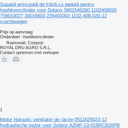
Supapă principală de frână cu pedală pentru
hoofdremcilinder voor Solaris 5801546260 1102408020
759010027 30016603 235400003 1102-408-020-12
vrachtwagen
Prijs op aanvraag
Onderdeel - hoofdremcilinder
Roemenië, Cristesti
ROYAL DRU AGRO S.R.L.
Contact opnemen met verkoper
1
Motor hidraulic ventilator de răcire 0511625023-12
hydraulische motor voor Solaris AZMF-13-019RCB20PB