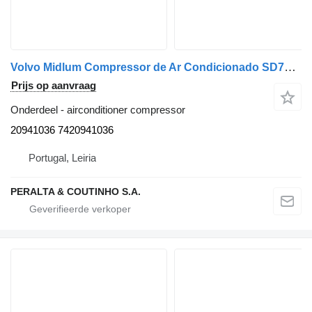
Volvo Midlum Compressor de Ar Condicionado SD7H15 FL6;FL12 20941036 airconditioner compressor voor Volvo FL 10 / FL 12 / FL 6 vrachtwagen
Prijs op aanvraag
Onderdeel - airconditioner compressor
20941036 7420941036
Portugal, Leiria
PERALTA & COUTINHO S.A.