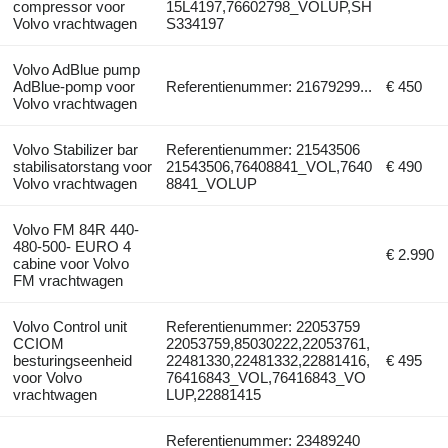
compressor voor
15L4197,76602798_VOLUP,SH
Volvo vrachtwagen
S334197
Volvo AdBlue pump
AdBlue-pomp voor
Referentienummer: 21679299...
€ 450
Volvo vrachtwagen
Volvo Stabilizer bar
Referentienummer: 21543506
stabilisatorstang voor
21543506,76408841_VOL,7640
€ 490
Volvo vrachtwagen
8841_VOLUP
Volvo FM 84R 440-
480-500- EURO 4
€ 2.990
cabine voor Volvo
FM vrachtwagen
Volvo Control unit
Referentienummer: 22053759
CCIOM
22053759,85030222,22053761,
besturingseenheid
22481330,22481332,22881416,
€ 495
voor Volvo
76416843_VOL,76416843_VO
vrachtwagen
LUP,22881415
Referentienummer: 23489240