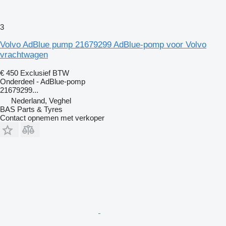
3
Volvo AdBlue pump 21679299 AdBlue-pomp voor Volvo
vrachtwagen
€ 450
Exclusief BTW
Onderdeel - AdBlue-pomp
21679299...
Nederland, Veghel
BAS Parts & Tyres
Contact opnemen met verkoper