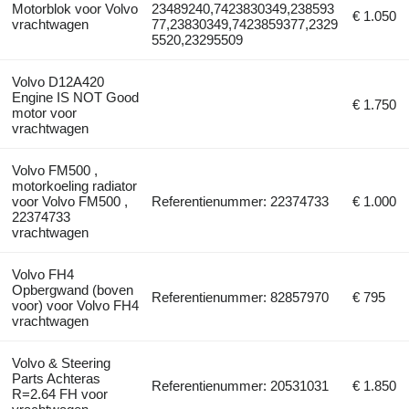
Motorblok voor Volvo
23489240,7423830349,238593
€ 1.050
vrachtwagen
77,23830349,7423859377,2329
5520,23295509
Volvo D12A420
Engine IS NOT Good
€ 1.750
motor voor
vrachtwagen
Volvo FM500 ,
motorkoeling radiator
voor Volvo FM500 ,
Referentienummer: 22374733
€ 1.000
22374733
vrachtwagen
Volvo FH4
Opbergwand (boven
Referentienummer: 82857970
€ 795
voor) voor Volvo FH4
vrachtwagen
Volvo & Steering
Parts Achteras
Referentienummer: 20531031
€ 1.850
R=2.64 FH voor