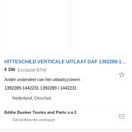
HITTESCHILD VERTICALE UITLAAT DAF 1392289-1442231 Hitteschild Verticale Uitlaat CF Nieuw voor DAF CF vrachtwagen
€ 150
Exclusief BTW
Ander onderdeel van het uitlaatsysteem
1392289-1442231 1392289 / 1442231
Nederland, Oirschot
Eddie Ducker Trucks and Parts v.o.f.