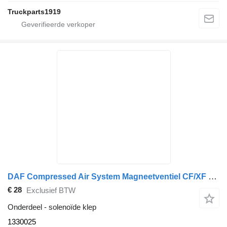
Truckparts1919
DAF Compressed Air System Magneetventiel CF/XF 1330025 solenoïde klep voor vrachtwagen
€ 28
Exclusief BTW
Onderdeel - solenoïde klep
1330025