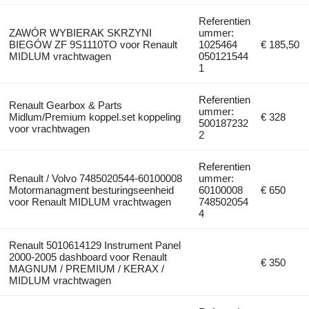
Referentien
ZAWÓR WYBIERAK SKRZYNI
ummer:
BIEGÓW ZF 9S1110TO voor Renault
1025464
€ 185,50
MIDLUM vrachtwagen
050121544
1
Referentien
Renault Gearbox & Parts
ummer:
Midlum/Premium koppel.set koppeling
€ 328
500187232
voor vrachtwagen
2
Referentien
Renault / Volvo 7485020544-60100008
ummer:
Motormanagment besturingseenheid
60100008
€ 650
voor Renault MIDLUM vrachtwagen
748502054
4
Renault 5010614129 Instrument Panel
2000-2005 dashboard voor Renault
€ 350
MAGNUM / PREMIUM / KERAX /
MIDLUM vrachtwagen