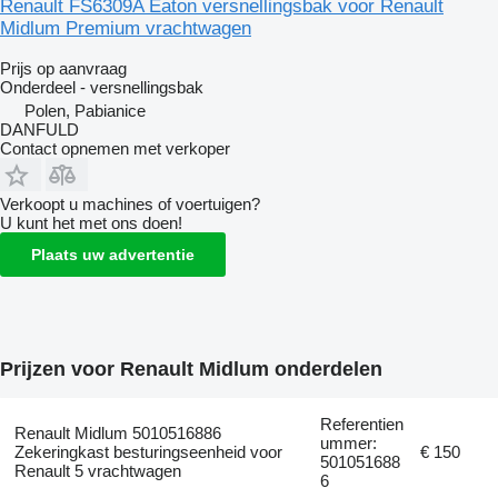
Renault FS6309A Eaton versnellingsbak voor Renault
Midlum Premium vrachtwagen
Prijs op aanvraag
Onderdeel - versnellingsbak
Polen, Pabianice
DANFULD
Contact opnemen met verkoper
Verkoopt u machines of voertuigen?
U kunt het met ons doen!
Plaats uw advertentie
Prijzen voor Renault Midlum onderdelen
Referentien
Renault Midlum 5010516886
ummer:
Zekeringkast besturingseenheid voor
€ 150
501051688
Renault 5 vrachtwagen
6