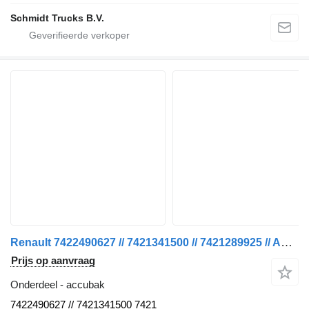
Schmidt Trucks B.V.
Renault 7422490627 // 7421341500 // 7421289925 // ACCUBAK T 460 voor vrachtwagen
Prijs op aanvraag
Onderdeel - accubak
7422490627 // 7421341500 7421