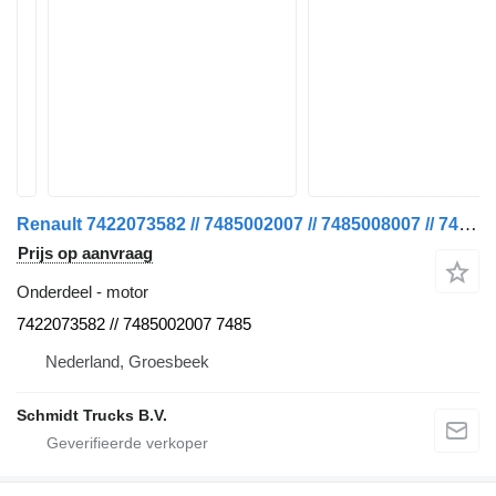
Renault 7422073582 // 7485002007 // 7485008007 // 7485013658 T 460 EURO motor voor vrachtwagen
Prijs op aanvraag
Onderdeel - motor
7422073582 // 7485002007 7485
Nederland, Groesbeek
Schmidt Trucks B.V.