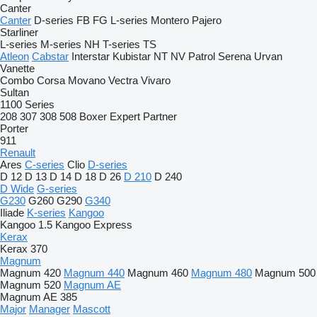
Canter
Canter
D-series
FB
FG
L-series
Montero
Pajero
Starliner
L-series
M-series
NH
T-series
TS
Atleon
Cabstar
Interstar
Kubistar
NT
NV
Patrol
Serena
Urvan
Vanette
Combo
Corsa
Movano
Vectra
Vivaro
Sultan
1100 Series
208
307
308
508
Boxer
Expert
Partner
Porter
911
Renault
Ares
C-series
Clio
D-series
D 12
D 13
D 14
D 18
D 26
D 210
D 240
D Wide
G-series
G230
G260
G290
G340
Iliade
K-series
Kangoo
Kangoo 1.5
Kangoo Express
Kerax
Kerax 370
Magnum
Magnum 420
Magnum 440
Magnum 460
Magnum 480
Magnum 500
Magnum 520
Magnum AE
Magnum AE 385
Major
Manager
Mascott