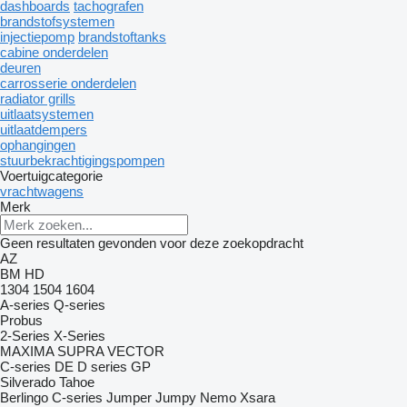
dashboards
tachografen
brandstofsystemen
injectiepomp
brandstoftanks
cabine onderdelen
deuren
carrosserie onderdelen
radiator grills
uitlaatsystemen
uitlaatdempers
ophangingen
stuurbekrachtigingspompen
Voertuigcategorie
vrachtwagens
Merk
Geen resultaten gevonden voor deze zoekopdracht
AZ
BM
HD
1304
1504
1604
A-series
Q-series
Probus
2-Series
X-Series
MAXIMA
SUPRA
VECTOR
C-series
DE
D series
GP
Silverado
Tahoe
Berlingo
C-series
Jumper
Jumpy
Nemo
Xsara