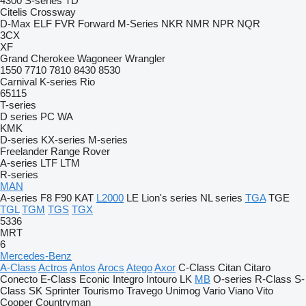
4300
S-series
TD
Citelis
Crossway
D-Max
ELF
FVR
Forward
M-Series
NKR
NMR
NPR
NQR
3CX
XF
Grand Cherokee
Wagoneer
Wrangler
1550
7710
7810
8430
8530
Carnival
K-series
Rio
65115
T-series
D series
PC
WA
KMK
D-series
KX-series
M-series
Freelander
Range Rover
A-series
LTF
LTM
R-series
MAN
A-series
F8
F90
KAT
L2000
LE
Lion's series
NL series
TGA
TGE
TGL
TGM
TGS
TGX
5336
MRT
6
Mercedes-Benz
A-Class
Actros
Antos
Arocs
Atego
Axor
C-Class
Citan
Citaro
Conecto
E-Class
Econic
Integro
Intouro
LK
MB
O-series
R-Class
S-
Class
SK
Sprinter
Tourismo
Travego
Unimog
Vario
Viano
Vito
Cooper
Countryman