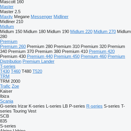
Mascott 160
Master
Master 2.5
Maxity
Megane
Messenger
Midliner
Midliner 210
Midlum
Midlum 150
Midlum 180
Midlum 190
Midlum 220
Midlum 270
Midlum
280
Premium
Premium 260
Premium 280
Premium 310
Premium 320
Premium
340
Premium 370
Premium 380
Premium 410
Premium 420
Premium 430
Premium 440
Premium 450
Premium 460
Premium
Distribution
Premium Lander
T-series
T430
T460
T480
T520
TRM
TRM 2000
Trafic
Zoe
Kaiser
Ibiza
Scania
G-series
Irizar
K-series
L-series
LB
P-series
R-series
S-series
T-
series
Touring
Vest
SCB
835
S-series
Alpino
Urbino