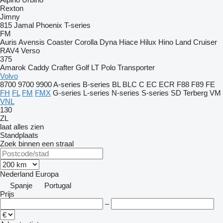
Rexton
Jimny
815
Jamal
Phoenix
T-series
FM
Auris
Avensis
Coaster
Corolla
Dyna
Hiace
Hilux
Hino
Land Cruiser
RAV4
Verso
375
Amarok
Caddy
Crafter
Golf
LT
Polo
Transporter
Volvo
8700
9700
9900
A-series
B-series
BL
BLC
C
EC
ECR
F88
F89
FE
FH
FL
FM
FMX
G-series
L-series
N-series
S-series
SD
Terberg
VM
VNL
130
ZL
laat alles zien
Standplaats
Zoek binnen een straal
Nederland
Europa
Spanje
Portugal
Prijs
–