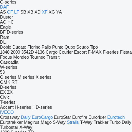
C-series
DAF
AS
CF
LF
SB
XB
XD
XF
XG
YA
Duster
AC
HC
Eagle
BF
D-series
Ram
DL
Doblo
Ducato
Fiorino
Palio
Punto
Qubo
Scudo
Tipo
1848
2000
3542D
4136
Cargo
Courier
Escort
F-MAX
F-series
Fiesta
Focus
Mondeo
Tourneo
Transit
Cascadia
W-series
53
G series
M series
X series
GMK
RT
D-series
EX
ZX
Civic
T-series
Accent
H-series
HD-series
IVECO
Crossway
Daily
EuroCargo
EuroStar
Eurofire
Eurorider
Eurotech
Eurotrakker
Magirus
Mago
S-Way
Stralis
T-Way
Trakker
Turbo Daily
Turbostar
X-Way