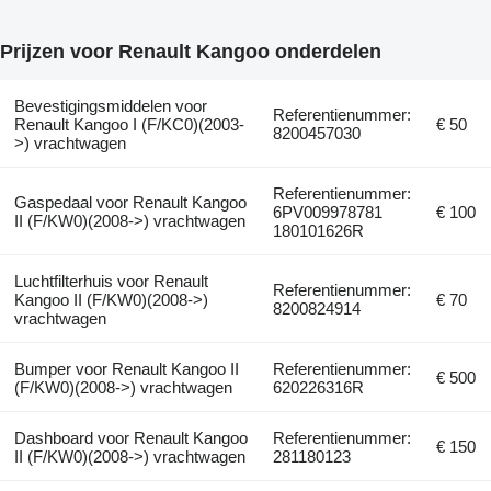
Prijzen voor Renault Kangoo onderdelen
Bevestigingsmiddelen voor
Referentienummer:
Renault Kangoo I (F/KC0)(2003-
€ 50
8200457030
>) vrachtwagen
Referentienummer:
Gaspedaal voor Renault Kangoo
6PV009978781
€ 100
II (F/KW0)(2008->) vrachtwagen
180101626R
Luchtfilterhuis voor Renault
Referentienummer:
Kangoo II (F/KW0)(2008->)
€ 70
8200824914
vrachtwagen
Bumper voor Renault Kangoo II
Referentienummer:
€ 500
(F/KW0)(2008->) vrachtwagen
620226316R
Dashboard voor Renault Kangoo
Referentienummer:
€ 150
II (F/KW0)(2008->) vrachtwagen
281180123