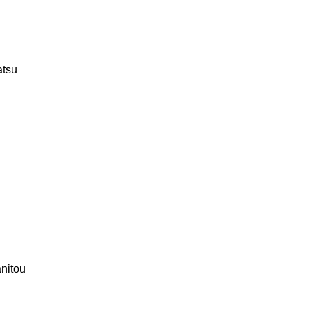
tsu
nitou