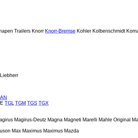
napen Trailers
Knorr
Knorr-Bremse
Kohler
Kolbenschmidt
Koma
Liebherr
AN
E
TGL
TGM
TGS
TGX
agirus
Magirus-Deutz
Magna
Magneti Marelli
Mahle Original
Ma
guson
Max
Maximus
Maximus
Mazda