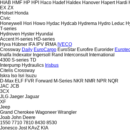
HIAB
HMF
HP
HPI
Haco
Hadef
Haldex
Hanover
Hapert
Hardi
EX
ZX
Holset
Honda
Civic
Honeywell
Hori
Howo
Hydac
Hydcab
Hydrema
Hydro Leduc
H
T-series
Hydroven
Hyster
Hyundai
Accent
H-series
HD-series
Hyva
Hübner
IFA
IPV
IRMA
IVECO
Crossway
Daily
EuroCargo
EuroStar
Eurofire
Eurorider
Eurote
Inalfa
Indexator
Ingersoll Rand
Interconsult
International
4300
S-series
TD
Interpump Hydraulics
Irisbus
Citelis
Crossway
Iskra
Iso
Isri
Isuzu
D-Max
ELF
FVR
Forward
M-Series
NKR
NMR
NPR
NQR
JAC
JCB
3CX
JLG
Jaeger
Jaguar
XF
Jeep
Grand Cherokee
Wagoneer
Wrangler
Joab
John Deere
1550
7710
7810
8430
8530
Jonesco
Jost
KAvZ
KIA