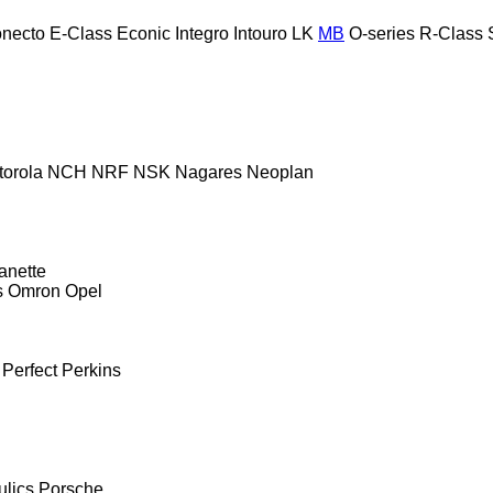
necto
E-Class
Econic
Integro
Intouro
LK
MB
O-series
R-Class
torola
NCH
NRF
NSK
Nagares
Neoplan
anette
s
Omron
Opel
Perfect
Perkins
ulics
Porsche