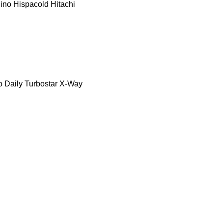
ino
Hispacold
Hitachi
o Daily
Turbostar
X-Way