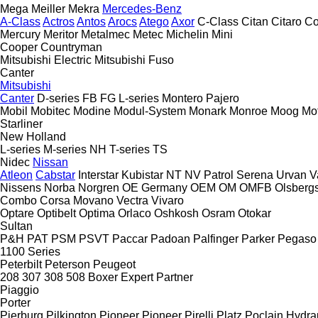
Mega
Meiller
Mekra
Mercedes-Benz
A-Class
Actros
Antos
Arocs
Atego
Axor
C-Class
Citan
Citaro
Co
Mercury
Meritor
Metalmec
Metec
Michelin
Mini
Cooper
Countryman
Mitsubishi Electric
Mitsubishi Fuso
Canter
Mitsubishi
Canter
D-series
FB
FG
L-series
Montero
Pajero
Mobil
Mobitec
Modine
Modul-System
Monark
Monroe
Moog
Mo
Starliner
New Holland
L-series
M-series
NH
T-series
TS
Nidec
Nissan
Atleon
Cabstar
Interstar
Kubistar
NT
NV
Patrol
Serena
Urvan
V
Nissens
Norba
Norgren
OE Germany
OEM
OM
OMFB
Olsberg
Combo
Corsa
Movano
Vectra
Vivaro
Optare
Optibelt
Optima
Orlaco
Oshkosh
Osram
Otokar
Sultan
P&H
PAT
PSM
PSVT
Paccar
Padoan
Palfinger
Parker
Pegaso
1100 Series
Peterbilt
Peterson
Peugeot
208
307
308
508
Boxer
Expert
Partner
Piaggio
Porter
Pierburg
Pilkington
Pioneer
Pioneer
Pirelli
Platz
Poclain Hydra