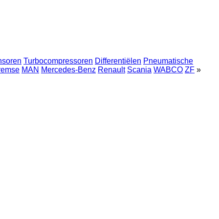
nsoren
Turbocompressoren
Differentiëlen
Pneumatische
remse
MAN
Mercedes-Benz
Renault
Scania
WABCO
ZF
»