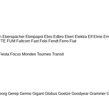
n
Eberspächer
Ebmpapst
Ebro
Edbro
Ekeri
Elektra
Elf
Elme
Em
FTE
FUM
Faltcom
Fast
Febi
Fendt
Ferro
Fiat
Fiesta
Focus
Mondeo
Tourneo
Transit
eorg
Gerep
Germo
Gigant
Globus
Goetze
Goodyear
Grammer
G