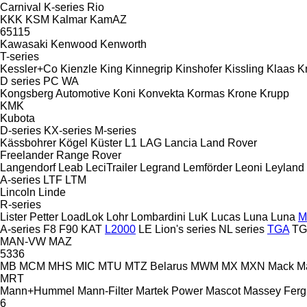
Carnival
K-series
Rio
KKK
KSM
Kalmar
KamAZ
65115
Kawasaki
Kenwood
Kenworth
T-series
Kessler+Co
Kienzle
King
Kinnegrip
Kinshofer
Kissling
Klaas
K
D series
PC
WA
Kongsberg Automotive
Koni
Konvekta
Kormas
Krone
Krupp
KMK
Kubota
D-series
KX-series
M-series
Kässbohrer
Kögel
Küster
L1
LAG
Lancia
Land Rover
Freelander
Range Rover
Langendorf
Leab
LeciTrailer
Legrand
Lemförder
Leoni
Leyland
A-series
LTF
LTM
Lincoln
Linde
R-series
Lister Petter
LoadLok
Lohr
Lombardini
LuK
Lucas
Luna
Luna
M
A-series
F8
F90
KAT
L2000
LE
Lion's series
NL series
TGA
TG
MAN-VW
MAZ
5336
MB
MCM
MHS
MIC
MTU
MTZ Belarus
MWM
MX
MXN
Mack
M
MRT
Mann+Hummel
Mann-Filter
Martek Power
Mascot
Massey Fer
6