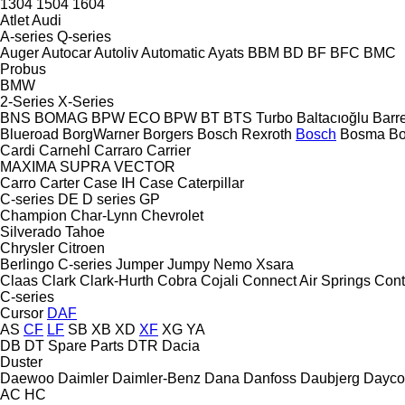
1304
1504
1604
Atlet
Audi
A-series
Q-series
Auger
Autocar
Autoliv
Automatic
Ayats
BBM
BD
BF
BFC
BMC
Probus
BMW
2-Series
X-Series
BNS
BOMAG
BPW ECO
BPW
BT
BTS Turbo
Baltacıoğlu
Barr
Blueroad
BorgWarner
Borgers
Bosch Rexroth
Bosch
Bosma
B
Cardi
Carnehl
Carraro
Carrier
MAXIMA
SUPRA
VECTOR
Carro
Carter
Case IH
Case
Caterpillar
C-series
DE
D series
GP
Champion
Char-Lynn
Chevrolet
Silverado
Tahoe
Chrysler
Citroen
Berlingo
C-series
Jumper
Jumpy
Nemo
Xsara
Claas
Clark
Clark-Hurth
Cobra
Cojali
Connect Air Springs
Cont
C-series
Cursor
DAF
AS
CF
LF
SB
XB
XD
XF
XG
YA
DB
DT Spare Parts
DTR
Dacia
Duster
Daewoo
Daimler
Daimler-Benz
Dana
Danfoss
Daubjerg
Dayco
AC
HC