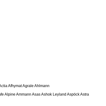
Actia
Afhymat
Agrale
Ahlmann
afe
Alpine
Ammann
Asas
Ashok Leyland
Aspöck
Astra