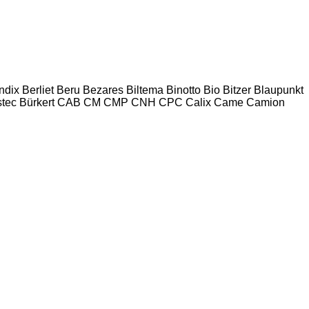
ndix
Berliet
Beru
Bezares
Biltema
Binotto
Bio
Bitzer
Blaupunkt
tec
Bürkert
CAB
CM
CMP
CNH
CPC
Calix
Came
Camion