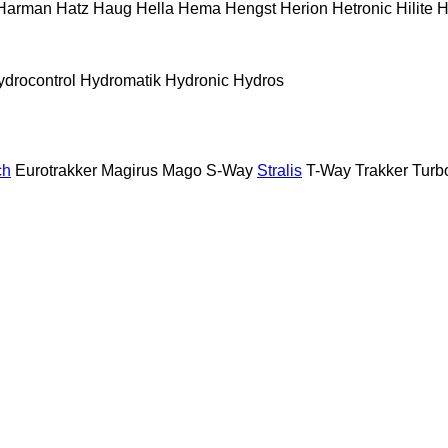
Harman
Hatz
Haug
Hella
Hema
Hengst
Herion
Hetronic
Hilite
H
ydrocontrol
Hydromatik
Hydronic
Hydros
ch
Eurotrakker
Magirus
Mago
S-Way
Stralis
T-Way
Trakker
Turb