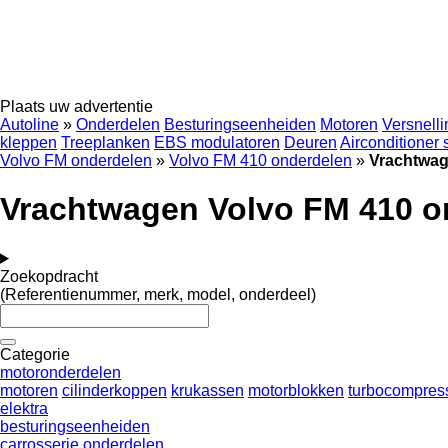
Plaats uw advertentie
Autoline
»
Onderdelen
Besturingseenheiden
Motoren
Versnell
kleppen
Treeplanken
EBS modulatoren
Deuren
Airconditioner
Volvo FM onderdelen
»
Volvo FM 410 onderdelen
»
Vrachtwag
Vrachtwagen Volvo FM 410 o
Zoekopdracht
(Referentienummer, merk, model, onderdeel)
Categorie
motoronderdelen
motoren
cilinderkoppen
krukassen
motorblokken
turbocompres
elektra
besturingseenheiden
carrosserie onderdelen