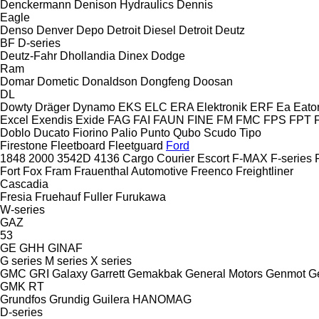
Denckermann
Denison Hydraulics
Dennis
Eagle
Denso
Denver
Depo
Detroit Diesel
Detroit
Deutz
BF
D-series
Deutz-Fahr
Dhollandia
Dinex
Dodge
Ram
Domar
Dometic
Donaldson
Dongfeng
Doosan
DL
Dowty
Dräger
Dynamo
EKS
ELC
ERA Elektronik
ERF
Ea
Eato
Excel
Exendis
Exide
FAG
FAI
FAUN
FINE
FM
FMC
FPS
FPT
Doblo
Ducato
Fiorino
Palio
Punto
Qubo
Scudo
Tipo
Firestone
Fleetboard
Fleetguard
Ford
1848
2000
3542D
4136
Cargo
Courier
Escort
F-MAX
F-series
Fort
Fox
Fram
Frauenthal Automotive
Freenco
Freightliner
Cascadia
Fresia
Fruehauf
Fuller
Furukawa
W-series
GAZ
53
GE
GHH
GINAF
G series
M series
X series
GMC
GRI
Galaxy
Garrett
Gemakbak
General Motors
Genmot
G
GMK
RT
Grundfos
Grundig
Guilera
HANOMAG
D-series