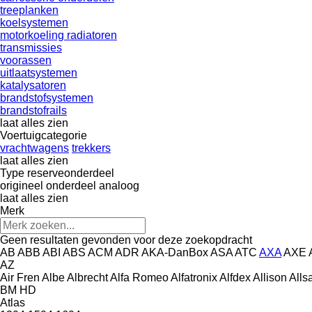
treeplanken
koelsystemen
motorkoeling radiatoren
transmissies
voorassen
uitlaatsystemen
katalysatoren
brandstofsystemen
brandstofrails
laat alles zien
Voertuigcategorie
vrachtwagens
trekkers
laat alles zien
Type reserveonderdeel
origineel onderdeel
analoog
laat alles zien
Merk
Geen resultaten gevonden voor deze zoekopdracht
AB
ABB
ABI
ABS
ACM
ADR
AKA-DanBox
ASA
ATC
AXA
AXE
AZ
Air Fren
Albe
Albrecht
Alfa Romeo
Alfatronix
Alfdex
Allison
Alls
BM
HD
Atlas