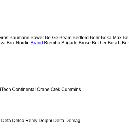
eiros
Baumann
Bawer
Be-Ge
Beam
Bedford
Behr
Beka-Max
Be
ova
Box Nordic
Brand
Brembo
Brigade
Brose
Bucher
Busch
Bus
iTech
Continental
Crane
Ctek
Cummins
Defa
Delco Remy
Delphi
Delta
Demag