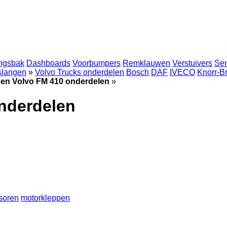
ingsbak
Dashboards
Voorbumpers
Remklauwen
Verstuivers
Se
 slangen
»
Volvo Trucks onderdelen
Bosch
DAF
IVECO
Knorr-B
en Volvo FM 410 onderdelen
»
nderdelen
soren
motorkleppen