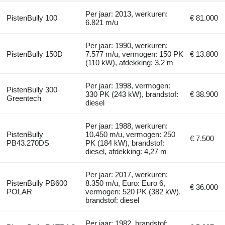
Per jaar: 2013, werkuren:
PistenBully 100
€ 81.000
6.821 m/u
Per jaar: 1990, werkuren:
PistenBully 150D
7.577 m/u, vermogen: 150 PK
€ 13.800
(110 kW), afdekking: 3,2 m
Per jaar: 1998, vermogen:
PistenBully 300
330 PK (243 kW), brandstof:
€ 38.900
Greentech
diesel
Per jaar: 1988, werkuren:
PistenBully
10.450 m/u, vermogen: 250
€ 7.500
PB43.270DS
PK (184 kW), brandstof:
diesel, afdekking: 4,27 m
Per jaar: 2017, werkuren:
PistenBully PB600
8.350 m/u, Euro: Euro 6,
€ 36.000
POLAR
vermogen: 520 PK (382 kW),
brandstof: diesel
Per jaar: 1982, brandstof: