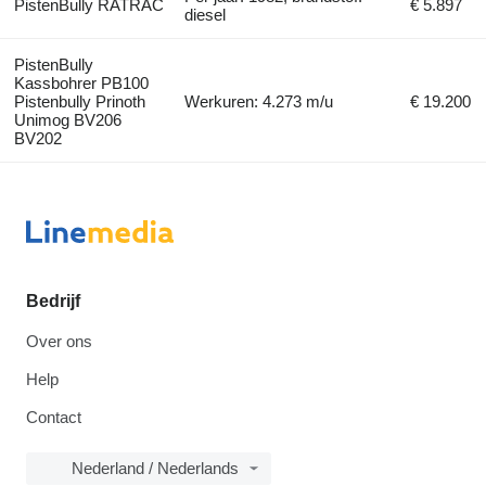
PistenBully RATRAC
€ 5.897
diesel
PistenBully
Kassbohrer PB100
Pistenbully Prinoth
Werkuren: 4.273 m/u
€ 19.200
Unimog BV206
BV202
Bedrijf
Over ons
Help
Contact
Nederland / Nederlands