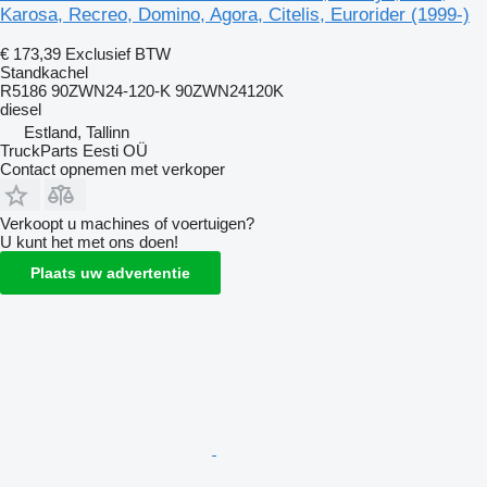
Karosa, Recreo, Domino, Agora, Citelis, Eurorider (1999-)
€ 173,39
Exclusief BTW
Standkachel
R5186 90ZWN24-120-K 90ZWN24120K
diesel
Estland, Tallinn
TruckParts Eesti OÜ
Contact opnemen met verkoper
Verkoopt u machines of voertuigen?
U kunt het met ons doen!
Plaats uw advertentie