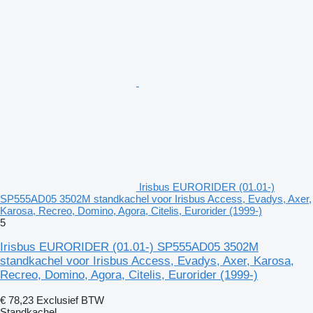
Irisbus EURORIDER (01.01-)
SP555AD05 3502M standkachel voor Irisbus Access, Evadys, Axer,
Karosa, Recreo, Domino, Agora, Citelis, Eurorider (1999-)
5
Irisbus EURORIDER (01.01-) SP555AD05 3502M
standkachel voor Irisbus Access, Evadys, Axer, Karosa,
Recreo, Domino, Agora, Citelis, Eurorider (1999-)
€ 78,23
Exclusief BTW
Standkachel