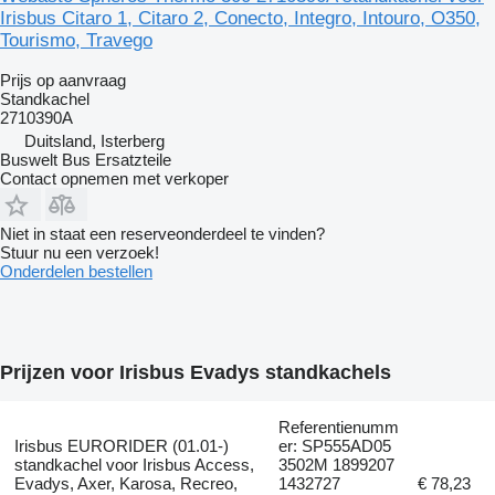
Irisbus Citaro 1, Citaro 2, Conecto, Integro, Intouro, O350,
Tourismo, Travego
Prijs op aanvraag
Standkachel
2710390A
Duitsland, Isterberg
Buswelt Bus Ersatzteile
Contact opnemen met verkoper
Niet in staat een reserveonderdeel te vinden?
Stuur nu een verzoek!
Onderdelen bestellen
Prijzen voor Irisbus Evadys standkachels
Referentienumm
Irisbus EURORIDER (01.01-)
er: SP555AD05
standkachel voor Irisbus Access,
3502M 1899207
Evadys, Axer, Karosa, Recreo,
1432727
€ 78,23