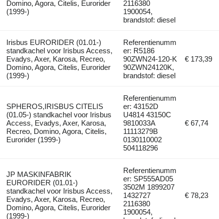
Domino, Agora, Citelis, Eurorider
2116380
(1999-)
1900054,
brandstof: diesel
Irisbus EURORIDER (01.01-)
Referentienumm
standkachel voor Irisbus Access,
er: R5186
Evadys, Axer, Karosa, Recreo,
90ZWN24-120-K
€ 173,39
Domino, Agora, Citelis, Eurorider
90ZWN24120K,
(1999-)
brandstof: diesel
Referentienumm
SPHEROS,IRISBUS CITELIS
er: 43152D
(01.05-) standkachel voor Irisbus
U4814 43150C
Access, Evadys, Axer, Karosa,
9810033A
€ 67,74
Recreo, Domino, Agora, Citelis,
11113279B
Eurorider (1999-)
0130110002
504118296
Referentienumm
JP MASKINFABRIK
er: SP555AD05
EURORIDER (01.01-)
3502M 1899207
standkachel voor Irisbus Access,
1432727
€ 78,23
Evadys, Axer, Karosa, Recreo,
2116380
Domino, Agora, Citelis, Eurorider
1900054,
(1999-)