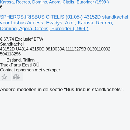
Karosa, Recreo, Domino, Agora, Citelis, Eurorider (1999-)
6
SPHEROS,IRISBUS CITELIS (01.05-) 43152D standkachel
voor Irisbus Access, Evadys, Axer, Karosa, Recreo,
Domino, Agora, Citelis, Eurorider (1999-)
€ 67,74
Exclusief BTW
Standkachel
43152D U4814 43150C 9810033A 11113279B 0130110002
504118296
Estland, Tallinn
TruckParts Eesti OÜ
Contact opnemen met verkoper
Andere modellen in de sectie “Bus Irisbus standkachels”.