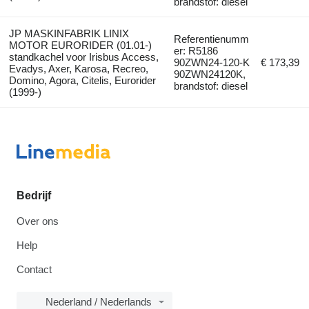
brandstof: diesel
JP MASKINFABRIK LINIX
Referentienumm
MOTOR EURORIDER (01.01-)
er: R5186
standkachel voor Irisbus Access,
90ZWN24-120-K
€ 173,39
Evadys, Axer, Karosa, Recreo,
90ZWN24120K,
Domino, Agora, Citelis, Eurorider
brandstof: diesel
(1999-)
Bedrijf
Over ons
Help
Contact
Nederland / Nederlands