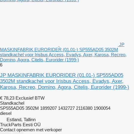
JP
MASKINFABRIK EURORIDER (01.01-) SP555AD05 3502M
standkachel voor Irisbus Access, Evadys, Axer, Karosa, Recreo,
Domino, Agora, Citelis, Eurorider (1999-)
6
JP MASKINFABRIK EURORIDER (01.01-) SP555AD05
3502M standkachel voor Irisbus Access, Evadys, Axer,
Karosa, Recreo, Domino, Agora, Citelis, Eurorider (1999-)
€ 78,23
Exclusief BTW
Standkachel
SP555AD05 3502M 1899207 1432727 2116380 1900054
diesel
Estland, Tallinn
TruckParts Eesti OÜ
Contact opnemen met verkoper