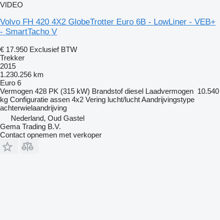
VIDEO
Volvo FH 420 4X2 GlobeTrotter Euro 6B - LowLiner - VEB+
- SmartTacho V
€ 17.950
Exclusief BTW
Trekker
2015
1.230.256 km
Euro 6
Vermogen
428 PK (315 kW)
Brandstof
diesel
Laadvermogen
10.540
kg
Configuratie assen
4x2
Vering
lucht/lucht
Aandrijvingstype
achterwielaandrijving
Nederland, Oud Gastel
Gema Trading B.V.
Contact opnemen met verkoper