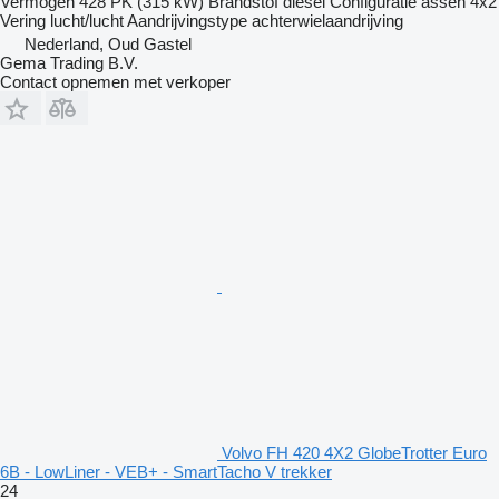
Vermogen
428 PK (315 kW)
Brandstof
diesel
Configuratie assen
4x2
Vering
lucht/lucht
Aandrijvingstype
achterwielaandrijving
Nederland, Oud Gastel
Gema Trading B.V.
Contact opnemen met verkoper
Volvo FH 420 4X2 GlobeTrotter Euro
6B - LowLiner - VEB+ - SmartTacho V trekker
24