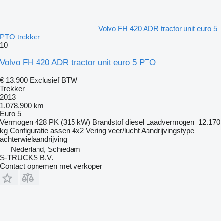
Volvo FH 420 ADR tractor unit euro 5
PTO trekker
10
Volvo FH 420 ADR tractor unit euro 5 PTO
€ 13.900
Exclusief BTW
Trekker
2013
1.078.900 km
Euro 5
Vermogen
428 PK (315 kW)
Brandstof
diesel
Laadvermogen
12.170
kg
Configuratie assen
4x2
Vering
veer/lucht
Aandrijvingstype
achterwielaandrijving
Nederland, Schiedam
S-TRUCKS B.V.
Contact opnemen met verkoper