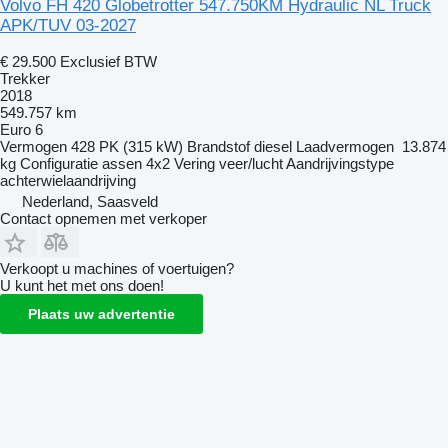
Volvo FH 420 Globetrotter 547.750KM Hydraulic NL Truck
APK/TUV 03-2027
€ 29.500
Exclusief BTW
Trekker
2018
549.757 km
Euro 6
Vermogen
428 PK (315 kW)
Brandstof
diesel
Laadvermogen
13.874
kg
Configuratie assen
4x2
Vering
veer/lucht
Aandrijvingstype
achterwielaandrijving
Nederland, Saasveld
Contact opnemen met verkoper
Verkoopt u machines of voertuigen?
U kunt het met ons doen!
Plaats uw advertentie