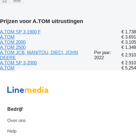
Prijzen voor A.TOM uitrustingen
A.TOM SP 3-1900 F
€ 1.738
A.TOM
€ 3.691
A.TOM 2000
€ 3.105
A.TOM 2500
€ 1.348
A.TOM JCB, MANITOU, DIECI, JOHN
Per jaar:
€ 2.910
DEERE
2022
A.TOM SP 3-2000
€ 2.910
A.TOM
€ 5.254
Bedrijf
Over ons
Help