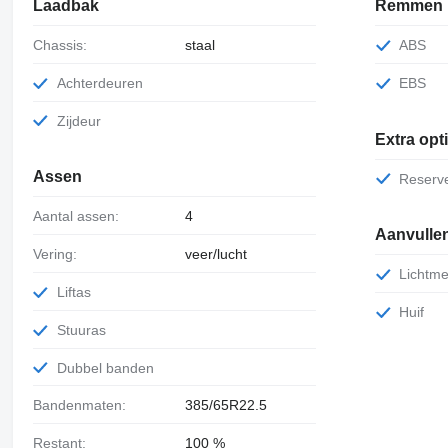
Laadbak
Remmen
Chassis:
staal
ABS
Achterdeuren
EBS
Zijdeur
Extra opt
Assen
Reser
Aantal assen:
4
Aanvullen
Vering:
veer/lucht
Lichtm
Liftas
Huif
Stuuras
Dubbel banden
Bandenmaten:
385/65R22.5
Restant:
100 %