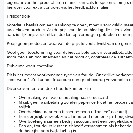
eigenaar van het product. Een manier om vals te spelen is om jezel
hierover voor extra controle, via het feedbackformulier.
Prijscontrole
Voordat u besluit om een ​​aankoop te doen, moet u zorgvuldig mee
uw gekozen product. Als de prijs van de aanbieding die u leuk vind
aanzienlijk prijsverschil kan duiden op verborgen gebreken of een
Koop geen producten waarvan de prijs te veel afwijkt van de gemidd
Geef geen toestemming voor dubieuze beloftes en vooruitbetaalde g
extra foto's en documenten van het product, controleer de authenti
Dubieuze vooruitbetaling
Dit is het meest voorkomende type van fraude. Oneerlijke verkope
"reserveert". Zo kunnen fraudeurs een groot bedrag verzamelen en
Diverse vormen van deze fraude kunnen zijn:
Overmaking van vooruitbetaling naar creditcard
Maak geen aanbetaling zonder papierwerk dat het proces van
twijfelt.
Overboeking naar een tussenpersoon ("Trustee" account)
Een dergelijk verzoek zou alarmerend moeten zijn, hoogstwa
Overboeking naar een bedrijfsaccount met een vergelijkbar
Pas op, fraudeurs kunnen zichzelf vermommen als bekende be
de bedrijfsnaam twijfelachtig is.