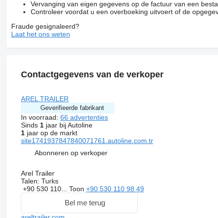
Vervanging van eigen gegevens op de factuur van een besta
Controleer voordat u een overboeking uitvoert of de opgegev
Fraude gesignaleerd?
Laat het ons weten
Contactgegevens van de verkoper
AREL TRAILER
Geverifieerde fabrikant
In voorraad:
66 advertenties
Sinds
1
jaar bij Autoline
1
jaar op de markt
site1741937847840071761.autoline.com.tr
Abonneren op verkoper
Arel Trailer
Talen:
Turks
+90 530 110...
Toon
+90 530 110 98 49
Bel me terug
areltrailer.com