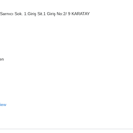
Sarnıcı Sok. 1.Giriş Sit.1 Giriş No:2/ 9 KARATAY
ien
View