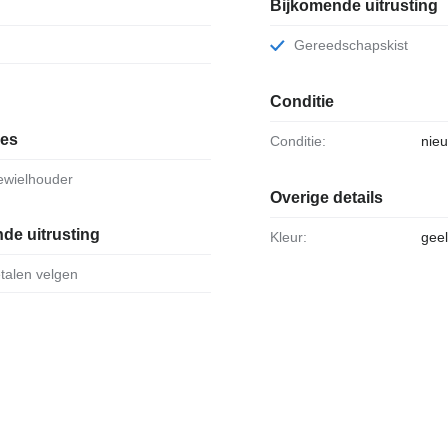
Bijkomende uitrusting
Gereedschapskist
Conditie
ies
Conditie:
nie
vewielhouder
Overige details
de uitrusting
Kleur:
gee
etalen velgen