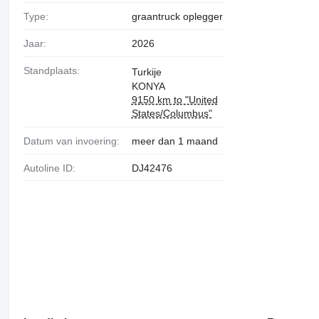
Type:
graantruck oplegger
Jaar:
2026
Standplaats:
Turkije
KONYA
9150 km to "United
States/Columbus"
Datum van invoering:
meer dan 1 maand
Autoline ID:
DJ42476