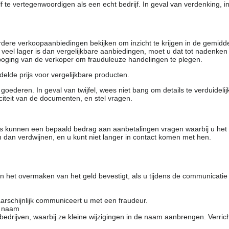
f te vertegenwoordigen als een echt bedrijf. In geval van verdenking, 
rdere verkoopaanbiedingen bekijken om inzicht te krijgen in de gemidd
t veel lager is dan vergelijkbare aanbiedingen, moet u dat tot nadenken
 poging van de verkoper om frauduleuze handelingen te plegen.
elde prijs voor vergelijkbare producten.
oederen. In geval van twijfel, wees niet bang om details te verduideli
citeit van de documenten, en stel vragen.
rs kunnen een bepaald bedrag aan aanbetalingen vragen waarbij u het
 dan verdwijnen, en u kunt niet langer in contact komen met hen.
 het overmaken van het geld bevestigt, als u tijdens de communicatie
arschijnlijk communiceert u met een fraudeur.
e naam
drijven, waarbij ze kleine wijzigingen in de naam aanbrengen. Verrich