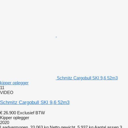
Schmitz Cargobull SKI 9,6 52m3
kipper oplegger
11
VIDEO
Schmitz Cargobull SKI 9,6 52m3
€ 26.900
Exclusief BTW
Kipper oplegger
2020
Laadvermogen
33.063 kg
Netto gewicht
5.937 kg
Aantal assen
3