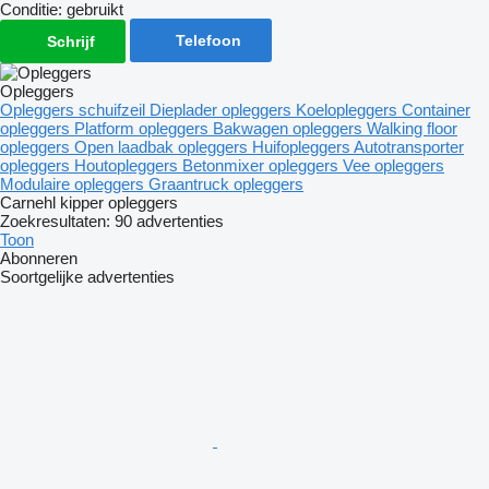
Conditie:
gebruikt
Telefoon
Schrijf
Opleggers
Opleggers schuifzeil
Dieplader opleggers
Koelopleggers
Container
opleggers
Platform opleggers
Bakwagen opleggers
Walking floor
opleggers
Open laadbak opleggers
Huifopleggers
Autotransporter
opleggers
Houtopleggers
Betonmixer opleggers
Vee opleggers
Modulaire opleggers
Graantruck opleggers
Carnehl kipper opleggers
Zoekresultaten:
90 advertenties
Toon
Abonneren
Soortgelijke advertenties