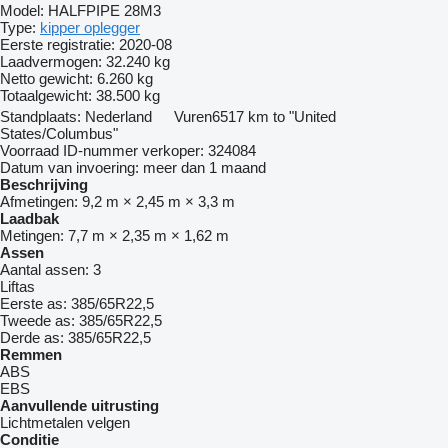
Model:
HALFPIPE 28M3
Type:
kipper oplegger
Eerste registratie:
2020-08
Laadvermogen:
32.240 kg
Netto gewicht:
6.260 kg
Totaalgewicht:
38.500 kg
Standplaats:
Nederland
Vuren
6517 km to "United
States/Columbus"
Voorraad ID-nummer verkoper:
324084
Datum van invoering:
meer dan 1 maand
Beschrijving
Afmetingen:
9,2 m × 2,45 m × 3,3 m
Laadbak
Metingen:
7,7 m × 2,35 m × 1,62 m
Assen
Aantal assen:
3
Liftas
Eerste as:
385/65R22,5
Tweede as:
385/65R22,5
Derde as:
385/65R22,5
Remmen
ABS
EBS
Aanvullende uitrusting
Lichtmetalen velgen
Conditie