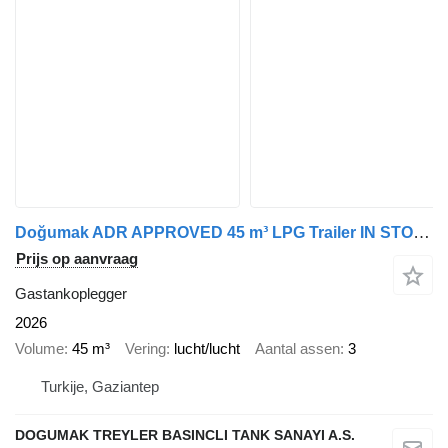
Doğumak ADR APPROVED 45 m³ LPG Trailer IN STOCK | READY TO SHIP | 45 m³
Prijs op aanvraag
Gastankoplegger
2026
Volume
45 m³
Vering
lucht/lucht
Aantal assen
3
Turkije, Gaziantep
DOGUMAK TREYLER BASINCLI TANK SANAYI A.S.