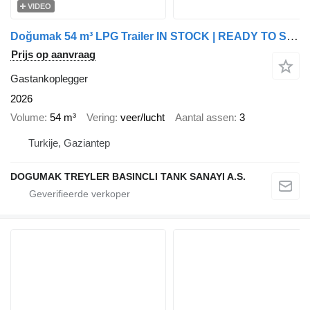
VIDEO
Doğumak 54 m³ LPG Trailer IN STOCK | READY TO SHIP | 54 m³ LPG Trailer
Prijs op aanvraag
Gastankoplegger
2026
Volume
54 m³
Vering
veer/lucht
Aantal assen
3
Turkije, Gaziantep
DOGUMAK TREYLER BASINCLI TANK SANAYI A.S.