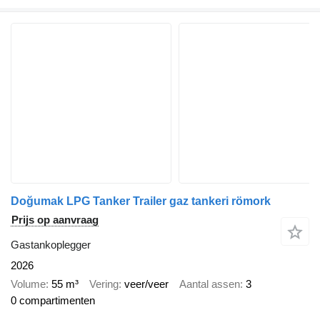
Doğumak LPG Tanker Trailer gaz tankeri römork
Prijs op aanvraag
Gastankoplegger
2026
Volume
55 m³
Vering
veer/veer
Aantal assen
3
0 compartimenten