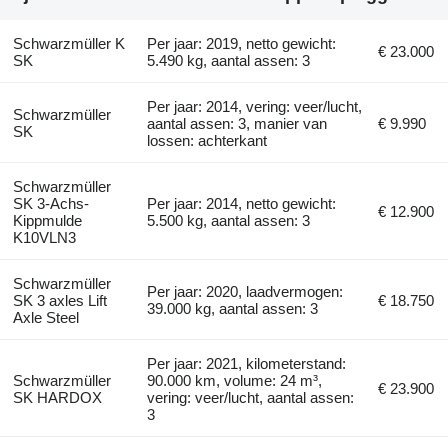
Schwarzmüller K
Per jaar: 2019, netto gewicht:
€ 23.000
SK
5.490 kg, aantal assen: 3
Per jaar: 2014, vering: veer/lucht,
Schwarzmüller
aantal assen: 3, manier van
€ 9.990
SK
lossen: achterkant
Schwarzmüller
SK 3-Achs-
Per jaar: 2014, netto gewicht:
€ 12.900
Kippmulde
5.500 kg, aantal assen: 3
K10VLN3
Schwarzmüller
Per jaar: 2020, laadvermogen:
SK 3 axles Lift
€ 18.750
39.000 kg, aantal assen: 3
Axle Steel
Per jaar: 2021, kilometerstand:
Schwarzmüller
90.000 km, volume: 24 m³,
€ 23.900
SK HARDOX
vering: veer/lucht, aantal assen:
3