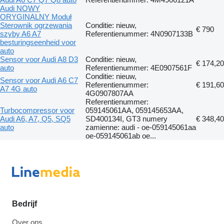
Audi NOWY
ORYGINALNY Moduł
Sterownik ogrzewania
Conditie: nieuw,
€ 790
szyby A6 A7
Referentienummer: 4N0907133B
besturingseenheid voor
auto
Sensor voor Audi A8 D3
Conditie: nieuw,
€ 174,20
auto
Referentienummer: 4E0907561F
Conditie: nieuw,
Sensor voor Audi A6 C7
Referentienummer:
€ 191,60
A7 4G auto
4G0907807AA
Referentienummer:
Turbocompressor voor
059145061AA, 059145653AA,
Audi A6, A7, Q5, SQ5
SD400134I, GT3 numery
€ 348,40
auto
zamienne: audi - oe-059145061aa
oe-059145061ab oe...
Bedrijf
Over ons