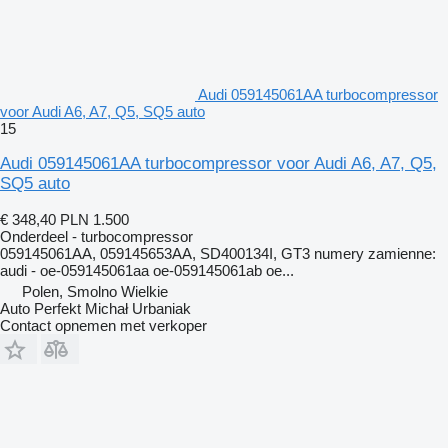
Audi 059145061AA turbocompressor
voor Audi A6, A7, Q5, SQ5 auto
15
Audi 059145061AA turbocompressor voor Audi A6, A7, Q5,
SQ5 auto
€ 348,40
PLN 1.500
Onderdeel - turbocompressor
059145061AA, 059145653AA, SD400134I, GT3 numery zamienne:
audi - oe-059145061aa oe-059145061ab oe...
Polen, Smolno Wielkie
Auto Perfekt Michał Urbaniak
Contact opnemen met verkoper