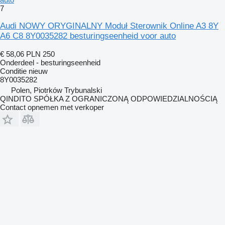
7
Audi NOWY ORYGINALNY Moduł Sterownik Online A3 8Y
A6 C8 8Y0035282 besturingseenheid voor auto
€ 58,06
PLN 250
Onderdeel - besturingseenheid
Conditie
nieuw
8Y0035282
Polen, Piotrków Trybunalski
QINDITO SPÓŁKA Z OGRANICZONĄ ODPOWIEDZIALNOŚCIĄ
Contact opnemen met verkoper