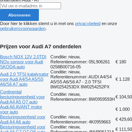
Abonneren
Door hier te klikken stemt u in met ons
privacybeleid
en onze
gebruikersvoorwaarden
.
Prijzen voor Audi A7 onderdelen
Bosch NOX 12V 2.0TDI
Conditie: nieuw,
NOx-sensor voor Audi
Referentienummer: 05L906261
€ 180
SKODA auto
0258B00716-05
Conditie: nieuw,
Audi 2.0 TFSI katalysator
Referentienummer: AUDI A4/S4
voor Audi A4/S4 A5/S5
€ 1.128
A5/S5 A6/S6 A7 - 2.0 TFSI
A6/S6 A7 auto
8W0254253DX 8W0254252PX
Continental
Conditie: nieuw,
besturingseenheid voor
€ 104,50
Referentienummer: 8W0959593H
Audi A4 A5 Q7 auto
Audi A6 AVANT motor
€ 1.000
voor auto
Besturingseenheid voor
Conditie: nieuw,
€ 429,60
Audi A4 A6 auto
Referentienummer: 4K0959663
Besturingseenheid voor
Conditie: nieuw,
€ 111,50
Audi A6 C7 Q7 Q8 auto
Referentienummer: 4M4906121A