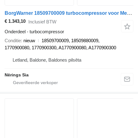
BorgWarner 18509700009 turbocompressor voor Mercedes-Benz AMG / C / E / G / GLC / S auto
€ 1.343,10
Inclusief BTW
Onderdeel - turbocompressor
Conditie
nieuw
18509700009, 18509880009,
1770900080, 1770900300, A1770900080, A1770900300
Letland, Baldone, Baldones pilsēta
Nērings Sia