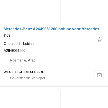
Mercedes-Benz A2649061200 bobine voor Mercedes-Benz A-Class W177 (2018→) B-Class W245 (2005–2008) C-Class W205, C-Class C205, C-Class S205, C-Class A205 (2013→) CLA X118, CLA C118 (2019→) CLS C257 (2017→) E-Class W213, E-Class S213, E-Class C238, E-Class A238 (2016→) GLC X253, GLC C253 (2015–2019) GLA H247 (2020→) GLB X247 (2019→) auto
€ 69
Onderdeel - bobine
A2649061200
Roemenië, Arad
WEST TECH DIESEL SRL