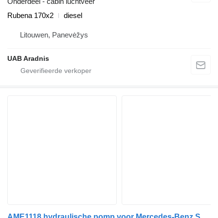
Onderdeel - cabin luchtveer
Rubena 170x2
diesel
Litouwen, Panevėžys
UAB Aradnis
AME1118 hydraulische pomp voor Mercedes-Benz SPRINTER 3-t Minibus / passenger (906) auto