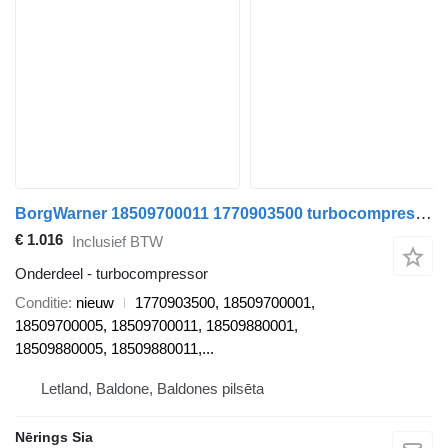
BorgWarner 18509700011 1770903500 turbocompressor voor Mercedes-Benz AMG / C / E / G / GLC / S auto
€ 1.016
Inclusief BTW
Onderdeel - turbocompressor
Conditie
nieuw
1770903500, 18509700001,
18509700005, 18509700011, 18509880001,
18509880005, 18509880011,...
Letland, Baldone, Baldones pilsēta
Nērings Sia