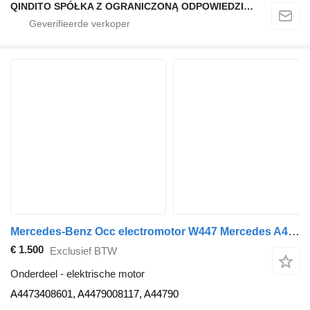
QINDITO SPÓŁKA Z OGRANICZONĄ ODPOWIEDZIALNOŚCIĄ
Mercedes-Benz Occ electromotor W447 Mercedes A4473408601 elektrische motor voor auto
€ 1.500
Exclusief BTW
Onderdeel - elektrische motor
A4473408601, A4479008117, A44790