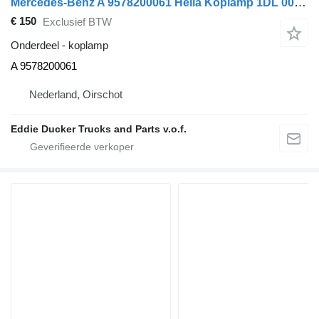
Mercedes-Benz A 9578200061 Hella Koplamp 1DL 007 872-07 Left Xenon LED Halogee voor Mercedes-Benz A-klasse auto
€ 150
Exclusief BTW
Onderdeel - koplamp
A 9578200061
Nederland, Oirschot
Eddie Ducker Trucks and Parts v.o.f.