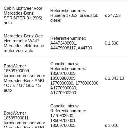
Cabin luchtveer voor
Referentienummer:
Mercedes-Benz
Rubena 170x2, brandstof:
€ 247,93
SPRINTER 3-t (906)
diesel
auto
Mercedes-Benz Occ
Referentienummer:
electromotor W447
A4473408601,
€ 1.500
Mercedes elektrische
A4479008117, A44790
motor voor auto
Conditie: nieuw,
BorgWarner
Referentienummer:
18509700009
18509700009,
turbocompressor voor
18509880009,
€ 1.343,10
Mercedes-Benz AMG
1770900080, 1770900300,
/ C / E / G / GLC / S
A1770900080,
auto
A1770900300
Conditie: nieuw,
Referentienummer:
BorgWarner
1770903500,
18509700011
18509700001,
turbocompressor voor
18509700005,
€ 1.016
Mercedes-Benz AMG