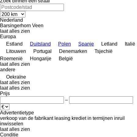
Zoek binnen een straal
Nederland
Barsingerhorn
Veen
laat alles zien
Europa
Estland
Duitsland
Polen
Spanje
Letland
Italië
Litouwen
Portugal
Denemarken
Tsjechië
Roemenië
Hongarije
België
laat alles zien
andere
Oekraïne
laat alles zien
laat alles zien
Prijs
–
Advertentietype
verkoop
van de fabrikant
leasing
krediet
in termijnen
inruil
inwisselen
laat alles zien
Conditie