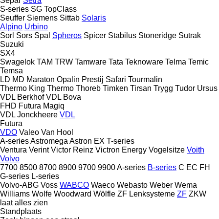
Separ
Setra
S-series
SG
TopClass
Seuffer
Siemens
Sittab
Solaris
Alpino
Urbino
Sorl
Sors
Spal
Spheros
Spicer
Stabilus
Stoneridge
Sutrak
Suzuki
SX4
Swagelok
TAM
TRW
Tamware
Tata
Teknoware
Telma
Temic
Temsa
LD
MD
Maraton
Opalin
Prestij
Safari
Tourmalin
Thermo King
Thermo
Thoreb
Timken
Tirsan
Trygg
Tudor
Ursus
VDL Berkhof
VDL Bova
FHD
Futura
Magiq
VDL Jonckheere
VDL
Futura
VDO
Valeo
Van Hool
A-series
Astromega
Astron
EX
T-series
Ventura
Verint
Victor Reinz
Victron Energy
Vogelsitze
Voith
Volvo
7700
8500
8700
8900
9700
9900
A-series
B-series
C
EC
FH
G-series
L-series
Volvo-ABG
Voss
WABCO
Waeco
Webasto
Weber
Wema
Williams
Wolfe
Woodward
Wölfle
ZF Lenksysteme
ZF
ZKW
laat alles zien
Standplaats