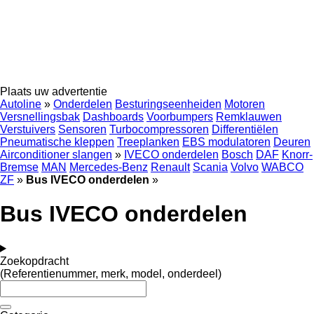
Plaats uw advertentie
Autoline
»
Onderdelen
Besturingseenheiden
Motoren
Versnellingsbak
Dashboards
Voorbumpers
Remklauwen
Verstuivers
Sensoren
Turbocompressoren
Differentiëlen
Pneumatische kleppen
Treeplanken
EBS modulatoren
Deuren
Airconditioner slangen
»
IVECO onderdelen
Bosch
DAF
Knorr-
Bremse
MAN
Mercedes-Benz
Renault
Scania
Volvo
WABCO
ZF
»
Bus IVECO onderdelen
»
Bus IVECO onderdelen
Zoekopdracht
(Referentienummer, merk, model, onderdeel)