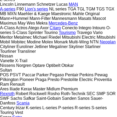
Lincoln
Linnemann Schnetzer
Lucas
MAN
A-series
F90
Lion's series
NL series
TGA
TGL
TGM
TGS
TGX
MB
MXN
Maehler & Kaege
Maestronic
Mahle Original
Mann+Hummel
Mann-Filter
Mannesmann
Masats
Mascot
Maximus
May Wes
Mekra
Mercedes-Benz
A-Class
Actros
Atego
Axor
Citaro
Conecto
Integro
Intouro
O-
series
S-Class
Sprinter
Tourino
Tourismo
Travego
Vario
Meritor
Metalmec
Michael Riedel
Mitsubishi Electric
Mitsubishi
Mobil
Mobitec
Modine
Molex
Monark
Multi-Wing
NTN
Neoplan
Cityliner
Euroliner
Jetliner
Megaliner
Skyliner
Starliner
Tourliner
Transliner
Nissan
Vanette
X-Trail
Nissens
Norgren
Optare
Optibelt
Otokar
Sultan
POS
PSVT
Paccar
Parker
Pegaso
Pentair
Perkins
Pewag
Pilkington
Pioneer
Praga
Presto
Prestolite Electric
Proventia
Ram
Renault
Ares
Iliade
Kerax
Master
Midlum
Premium
Rexroth
Robert
Rockwell
Rosho
Roth-Technik
SEC
SMP
SOR
SWF
Sachs
Safkar
Saint-Gobain
Sanden
Sanos
Sauer-
Danfoss
Scania
Century
Irizar
K-series
L-series
P-series
R-series
S-series
Touring
Vest