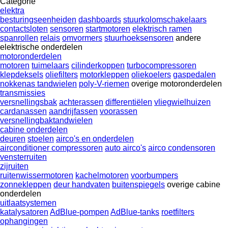
Categorie
elektra
besturingseenheiden
dashboards
stuurkolomschakelaars
contactsloten
sensoren
startmotoren
elektrisch ramen
spanrollen
relais
omvormers
stuurhoeksensoren
andere
elektrische onderdelen
motoronderdelen
motoren
tuimelaars
cilinderkoppen
turbocompressoren
klepdeksels
oliefilters
motorkleppen
oliekoelers
gaspedalen
nokkenas tandwielen
poly-V-riemen
overige motoronderdelen
transmissies
versnellingsbak
achterassen
differentiëlen
vliegwielhuizen
cardanassen
aandrijfassen
voorassen
versnellingbaktandwielen
cabine onderdelen
deuren
stoelen
airco's en onderdelen
airconditioner compressoren
auto airco's
airco condensoren
vensterruiten
zijruiten
ruitenwissermotoren
kachelmotoren
voorbumpers
zonnekleppen
deur handvaten
buitenspiegels
overige cabine
onderdelen
uitlaatsystemen
katalysatoren
AdBlue-pompen
AdBlue-tanks
roetfilters
ophangingen