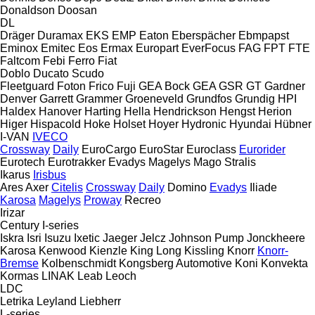
Donaldson
Doosan
DL
Dräger
Duramax
EKS
EMP
Eaton
Eberspächer
Ebmpapst
Eminox
Emitec
Eos
Ermax
Europart
EverFocus
FAG
FPT
FTE
Faltcom
Febi
Ferro
Fiat
Doblo
Ducato
Scudo
Fleetguard
Foton
Frico
Fuji
GEA Bock
GEA
GSR
GT
Gardner
Denver
Garrett
Grammer
Groeneveld
Grundfos
Grundig
HPI
Haldex
Hanover
Harting
Hella
Hendrickson
Hengst
Herion
Higer
Hispacold
Hoke
Holset
Hoyer
Hydronic
Hyundai
Hübner
I-VAN
IVECO
Crossway
Daily
EuroCargo
EuroStar
Euroclass
Eurorider
Eurotech
Eurotrakker
Evadys
Magelys
Mago
Stralis
Ikarus
Irisbus
Ares
Axer
Citelis
Crossway
Daily
Domino
Evadys
Iliade
Karosa
Magelys
Proway
Recreo
Irizar
Century
I-series
Iskra
Isri
Isuzu
Ixetic
Jaeger
Jelcz
Johnson Pump
Jonckheere
Karosa
Kenwood
Kienzle
King Long
Kissling
Knorr
Knorr-
Bremse
Kolbenschmidt
Kongsberg Automotive
Koni
Konvekta
Kormas
LINAK
Leab
Leoch
LDC
Letrika
Leyland
Liebherr
L-series