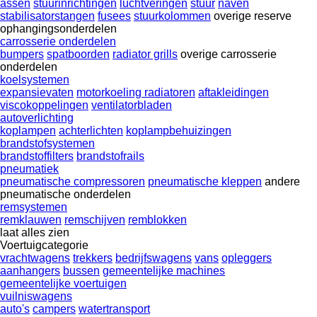
assen
stuurinrichtingen
luchtveringen
stuur
naven
stabilisatorstangen
fusees
stuurkolommen
overige reserve
ophangingsonderdelen
carrosserie onderdelen
bumpers
spatboorden
radiator grills
overige carrosserie
onderdelen
koelsystemen
expansievaten
motorkoeling radiatoren
aftakleidingen
viscokoppelingen
ventilatorbladen
autoverlichting
koplampen
achterlichten
koplampbehuizingen
brandstofsystemen
brandstoffilters
brandstofrails
pneumatiek
pneumatische compressoren
pneumatische kleppen
andere
pneumatische onderdelen
remsystemen
remklauwen
remschijven
remblokken
laat alles zien
Voertuigcategorie
vrachtwagens
trekkers
bedrijfswagens
vans
opleggers
aanhangers
bussen
gemeentelijke machines
gemeentelijke voertuigen
vuilniswagens
auto's
campers
watertransport