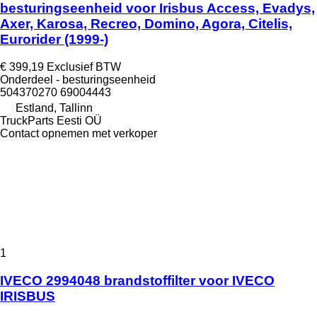
besturingseenheid voor Irisbus Access, Evadys,
Axer, Karosa, Recreo, Domino, Agora, Citelis,
Eurorider (1999-)
€ 399,19
Exclusief BTW
Onderdeel - besturingseenheid
504370270 69004443
Estland, Tallinn
TruckParts Eesti OÜ
Contact opnemen met verkoper
1
IVECO 2994048 brandstoffilter voor IVECO
IRISBUS