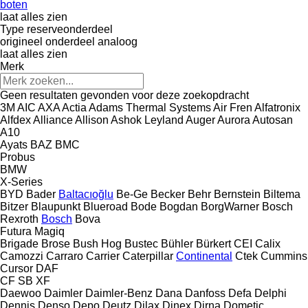
boten
laat alles zien
Type reserveonderdeel
origineel onderdeel
analoog
laat alles zien
Merk
Geen resultaten gevonden voor deze zoekopdracht
3M
AIC
AXA
Actia
Adams Thermal Systems
Air Fren
Alfatronix
Alfdex
Alliance
Allison
Ashok Leyland
Auger
Aurora
Autosan
A10
Ayats
BAZ
BMC
Probus
BMW
X-Series
BYD
Bader
Baltacıoğlu
Be-Ge
Becker
Behr
Bernstein
Biltema
Bitzer
Blaupunkt
Blueroad
Bode
Bogdan
BorgWarner
Bosch
Rexroth
Bosch
Bova
Futura
Magiq
Brigade
Brose
Bush Hog
Bustec
Bühler
Bürkert
CEI
Calix
Camozzi
Carraro
Carrier
Caterpillar
Continental
Ctek
Cummins
Cursor
DAF
CF
SB
XF
Daewoo
Daimler
Daimler-Benz
Dana
Danfoss
Defa
Delphi
Dennis
Denso
Depo
Deutz
Dilax
Dinex
Dirna
Dometic