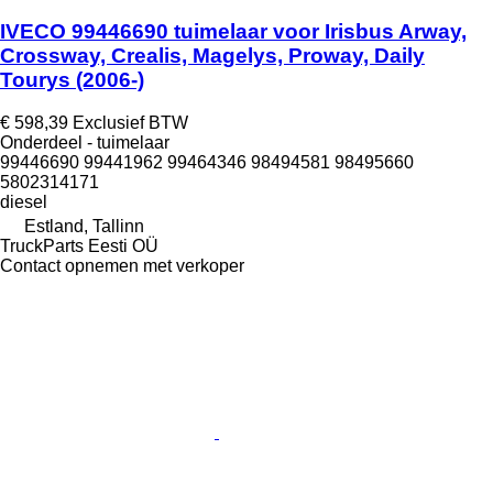
IVECO 99446690 tuimelaar voor Irisbus Arway,
Crossway, Crealis, Magelys, Proway, Daily
Tourys (2006-)
€ 598,39
Exclusief BTW
Onderdeel - tuimelaar
99446690 99441962 99464346 98494581 98495660
5802314171
diesel
Estland, Tallinn
TruckParts Eesti OÜ
Contact opnemen met verkoper