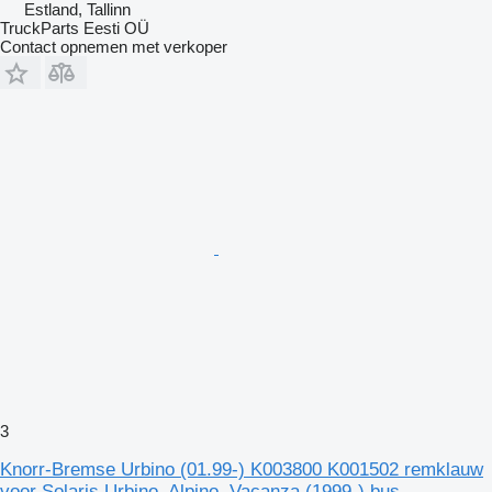
Estland, Tallinn
TruckParts Eesti OÜ
Contact opnemen met verkoper
3
Knorr-Bremse Urbino (01.99-) K003800 K001502 remklauw
voor Solaris Urbino, Alpino, Vacanza (1999-) bus