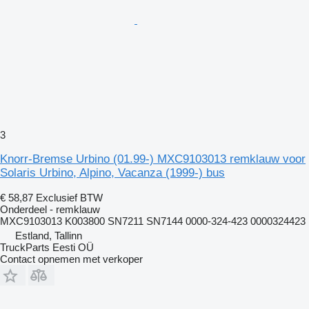
3
Knorr-Bremse Urbino (01.99-) MXC9103013 remklauw voor
Solaris Urbino, Alpino, Vacanza (1999-) bus
€ 58,87
Exclusief BTW
Onderdeel - remklauw
MXC9103013 K003800 SN7211 SN7144 0000-324-423 0000324423
Estland, Tallinn
TruckParts Eesti OÜ
Contact opnemen met verkoper