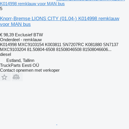
K014998 remklauw voor MAN bus
5
Knorr-Bremse LIONS CITY (01.04-) K014998 remklauw
voor MAN bus
€ 98,39
Exclusief BTW
Onderdeel - remklauw
K014998 MXC9103154 K003811 SN7207RC K081880 SN7137
MXC9103204 81.50804-6508 81508046508 81508046606...
diesel
Estland, Tallinn
TruckParts Eesti OÜ
Contact opnemen met verkoper