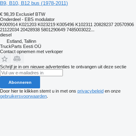
B9, B10, B12 bus (1978-2011)
€ 98,39
Exclusief BTW
Onderdeel - EBS modulator
K000914 K021203 K023219 K005496 K102311 20828237 20570906
21122034 20428938 5801290649 7485003022...
diesel
Estland, Tallinn
TruckParts Eesti OÜ
Contact opnemen met verkoper
Schrijf je in om nieuwe advertenties te ontvangen uit deze sectie
Abonneren
Door hier te klikken stemt u in met ons
privacybeleid
en onze
gebruikersvoorwaarden
.