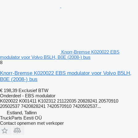
Knorr-Bremse K020022 EBS
modulator voor Volvo B5LH, B0E (2008-) bus
8
Knorr-Bremse K020022 EBS modulator voor Volvo B5LH,
B0E (2008-) bus
€ 198,39
Exclusief BTW
Onderdeel - EBS modulator
K020022 K001411 K102312 21122035 20828241 20570910
20502537 7420828241 7420570910 7420502537...
Estland, Tallinn
TruckParts Eesti OÜ
Contact opnemen met verkoper