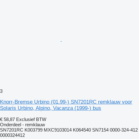
3
Knorr-Bremse Urbino (01.99-) SN7201RC remklauw voor
Solaris Urbino, Alpino, Vacanza (1999-) bus
€ 58,87
Exclusief BTW
Onderdeel - remklauw
SN7201RC K003799 MXC9103014 K064540 SN7154 0000-324-412
0000324412