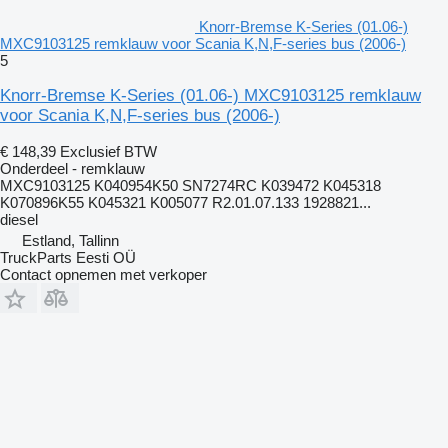
Knorr-Bremse K-Series (01.06-)
MXC9103125 remklauw voor Scania K,N,F-series bus (2006-)
5
Knorr-Bremse K-Series (01.06-) MXC9103125 remklauw
voor Scania K,N,F-series bus (2006-)
€ 148,39
Exclusief BTW
Onderdeel - remklauw
MXC9103125 K040954K50 SN7274RC K039472 K045318
K070896K55 K045321 K005077 R2.01.07.133 1928821...
diesel
Estland, Tallinn
TruckParts Eesti OÜ
Contact opnemen met verkoper