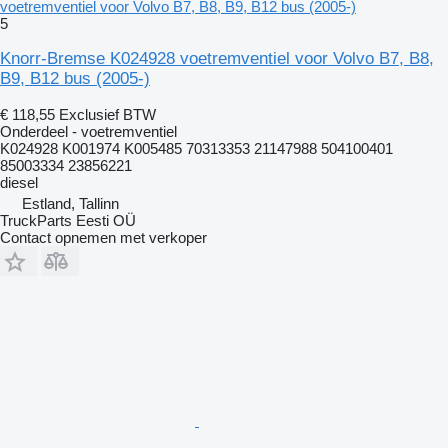
voetremventiel voor Volvo B7, B8, B9, B12 bus (2005-)
5
Knorr-Bremse K024928 voetremventiel voor Volvo B7, B8,
B9, B12 bus (2005-)
€ 118,55
Exclusief BTW
Onderdeel - voetremventiel
K024928 K001974 K005485 70313353 21147988 504100401
85003334 23856221
diesel
Estland, Tallinn
TruckParts Eesti OÜ
Contact opnemen met verkoper