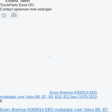
Estland, Tallinn
TruckParts Eesti OÜ
Contact opnemen met verkoper
Knorr-Bremse K000914 EBS
modulator voor Volvo B6, B7, B9, B10, B12 bus (1978-2011)
6
Knorr-Bremse K000914 EBS modulator voor Volvo B6, B7,