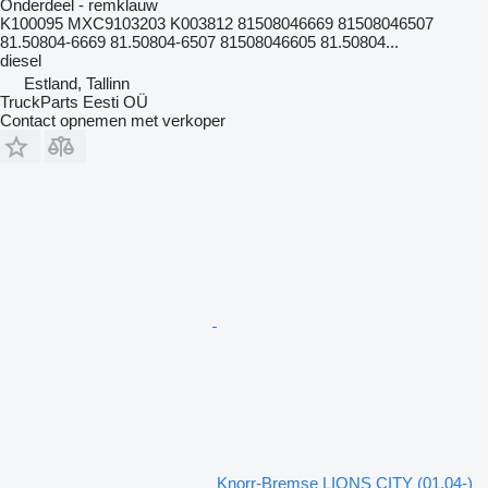
Onderdeel - remklauw
K100095 MXC9103203 K003812 81508046669 81508046507
81.50804-6669 81.50804-6507 81508046605 81.50804...
diesel
Estland, Tallinn
TruckParts Eesti OÜ
Contact opnemen met verkoper
Knorr-Bremse LIONS CITY (01.04-)