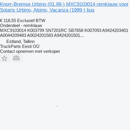
Knorr-Bremse Urbino (01.99-) MXC9103014 remklauw voor
Solaris Urbino, Alpino, Vacanza (1999-) bus
€ 118,55
Exclusief BTW
Onderdeel - remklauw
MXC9103014 K003799 SN7201RC SB7658 K007093 A9424203401
A0044209483 A0024201583 A9424201501...
Estland, Tallinn
TruckParts Eesti OÜ
Contact opnemen met verkoper