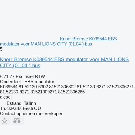
Knorr-Bremse K039544 EBS
modulator voor MAN LIONS CITY (01.04-) bus
5
Knorr-Bremse K039544 EBS modulator voor MAN LIONS
CITY (01.04-) bus
€ 71,77
Exclusief BTW
Onderdeel - EBS modulator
K039544 81.52130-6302 81521306302 81.52130-6271 81521306271
81.52130-9271 81521309271 81521306266
diesel
Estland, Tallinn
TruckParts Eesti OÜ
Contact opnemen met verkoper