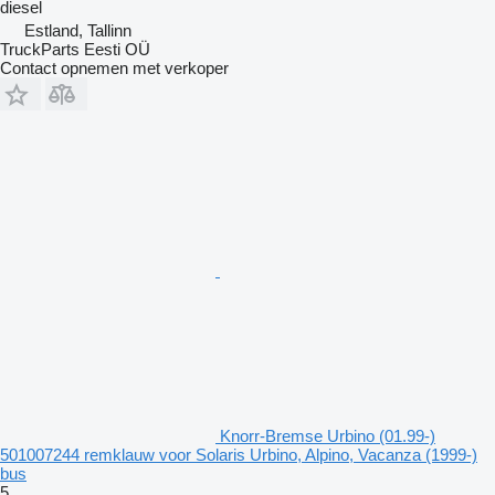
diesel
Estland, Tallinn
TruckParts Eesti OÜ
Contact opnemen met verkoper
Knorr-Bremse Urbino (01.99-)
501007244 remklauw voor Solaris Urbino, Alpino, Vacanza (1999-)
bus
5