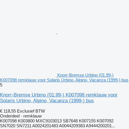
Knorr-Bremse Urbino (01.99-)
K007098 remklauw voor Solaris Urbino, Alpino, Vacanza (1999-) bus
5
Knorr-Bremse Urbino (01.99-) K007098 remklauw voor
Solaris Urbino, Alpino, Vacanza (1999-) bus
€ 118,55
Exclusief BTW
Onderdeel - remklauw
K007098 K003800 MXC9103013 SB7648 K007155 K007092
SN7020 SN7211 A0024201483 A0044209383 A9444200201...