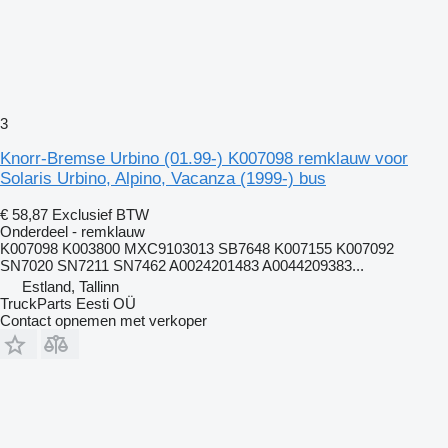
3
Knorr-Bremse Urbino (01.99-) K007098 remklauw voor
Solaris Urbino, Alpino, Vacanza (1999-) bus
€ 58,87
Exclusief BTW
Onderdeel - remklauw
K007098 K003800 MXC9103013 SB7648 K007155 K007092
SN7020 SN7211 SN7462 A0024201483 A0044209383...
Estland, Tallinn
TruckParts Eesti OÜ
Contact opnemen met verkoper