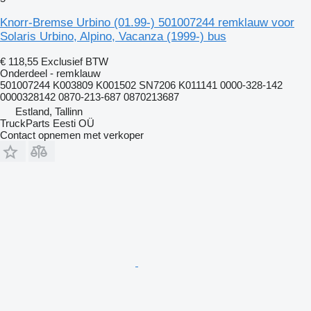
Knorr-Bremse Urbino (01.99-) 501007244 remklauw voor
Solaris Urbino, Alpino, Vacanza (1999-) bus
€ 118,55
Exclusief BTW
Onderdeel - remklauw
501007244 K003809 K001502 SN7206 K011141 0000-328-142
0000328142 0870-213-687 0870213687
Estland, Tallinn
TruckParts Eesti OÜ
Contact opnemen met verkoper