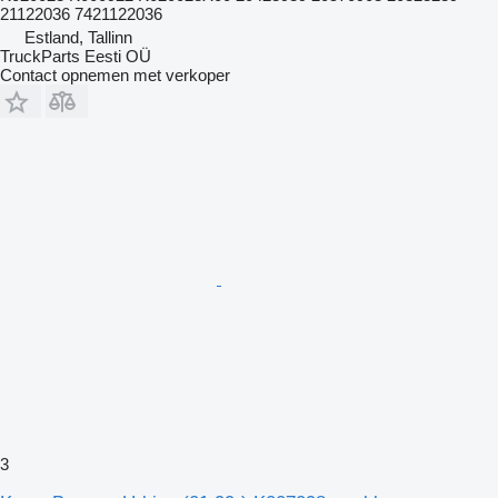
21122036 7421122036
Estland, Tallinn
TruckParts Eesti OÜ
Contact opnemen met verkoper
3