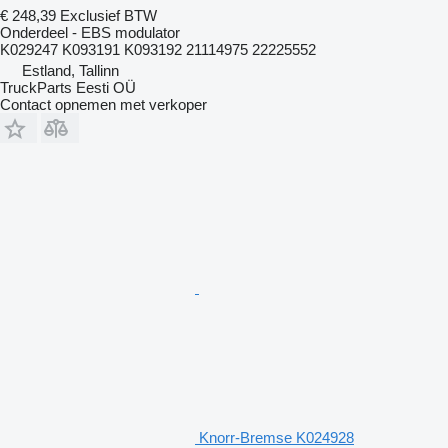
€ 248,39
Exclusief BTW
Onderdeel - EBS modulator
K029247 K093191 K093192 21114975 22225552
Estland, Tallinn
TruckParts Eesti OÜ
Contact opnemen met verkoper
Knorr-Bremse K024928