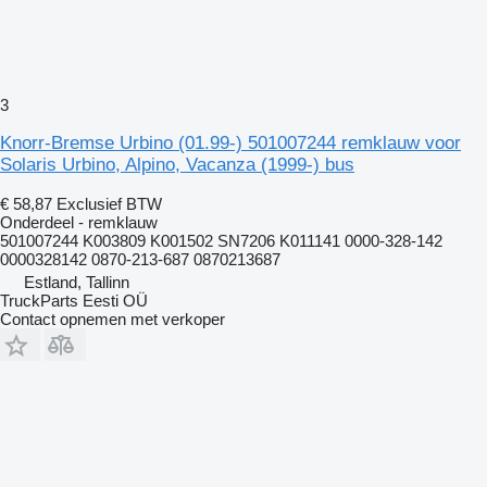
3
Knorr-Bremse Urbino (01.99-) 501007244 remklauw voor
Solaris Urbino, Alpino, Vacanza (1999-) bus
€ 58,87
Exclusief BTW
Onderdeel - remklauw
501007244 K003809 K001502 SN7206 K011141 0000-328-142
0000328142 0870-213-687 0870213687
Estland, Tallinn
TruckParts Eesti OÜ
Contact opnemen met verkoper