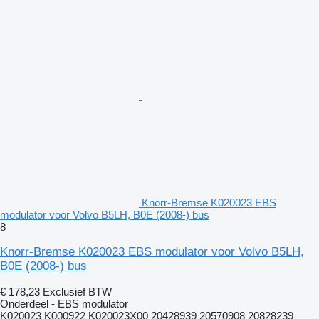
Knorr-Bremse K020023 EBS
modulator voor Volvo B5LH, B0E (2008-) bus
8
Knorr-Bremse K020023 EBS modulator voor Volvo B5LH,
B0E (2008-) bus
€ 178,23
Exclusief BTW
Onderdeel - EBS modulator
K020023 K000922 K020023X00 20428939 20570908 20828239