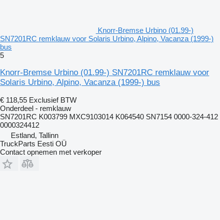
Knorr-Bremse Urbino (01.99-)
SN7201RC remklauw voor Solaris Urbino, Alpino, Vacanza (1999-)
bus
5
Knorr-Bremse Urbino (01.99-) SN7201RC remklauw voor
Solaris Urbino, Alpino, Vacanza (1999-) bus
€ 118,55
Exclusief BTW
Onderdeel - remklauw
SN7201RC K003799 MXC9103014 K064540 SN7154 0000-324-412
0000324412
Estland, Tallinn
TruckParts Eesti OÜ
Contact opnemen met verkoper