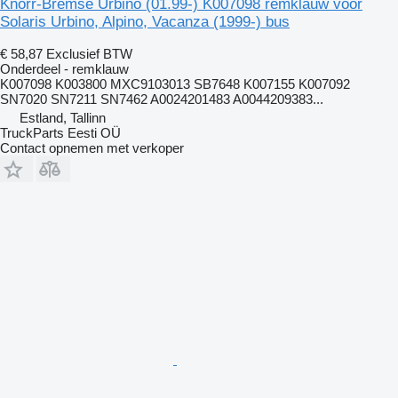
Knorr-Bremse Urbino (01.99-) K007098 remklauw voor
Solaris Urbino, Alpino, Vacanza (1999-) bus
€ 58,87
Exclusief BTW
Onderdeel - remklauw
K007098 K003800 MXC9103013 SB7648 K007155 K007092
SN7020 SN7211 SN7462 A0024201483 A0044209383...
Estland, Tallinn
TruckParts Eesti OÜ
Contact opnemen met verkoper