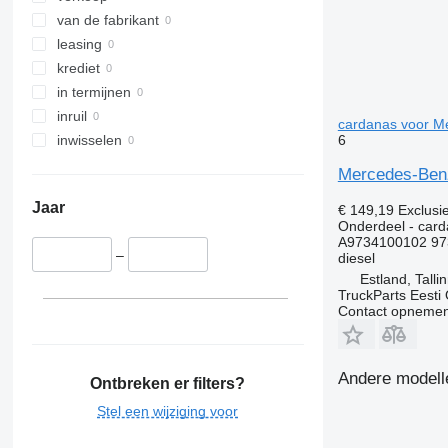
van de fabrikant
leasing
krediet
in termijnen
inruil
cardanas voor Me
6
inwisselen
Mercedes-Benz
Jaar
€ 149,19
Exclusi
Onderdeel - car
A9734100102 97
–
diesel
Estland, Talli
TruckParts Eesti
Contact opnemen
Andere modell
Ontbreken er filters?
Stel een wijziging voor