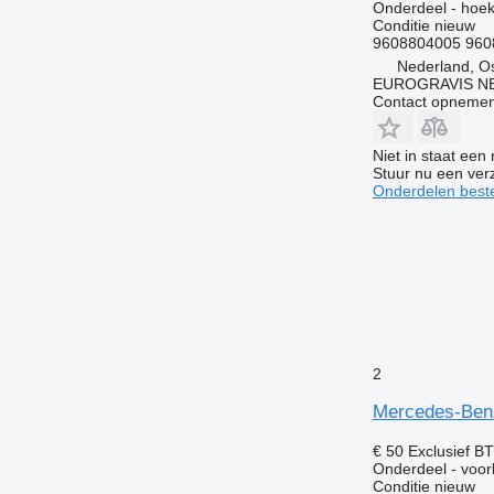
Onderdeel - hoek
Conditie
nieuw
9608804005 960
Nederland, O
EUROGRAVIS N
Contact opnemen
Niet in staat een
Stuur nu een ver
Onderdelen beste
2
Mercedes-Ben
€ 50
Exclusief B
Onderdeel - voo
Conditie
nieuw