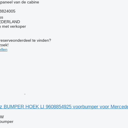
paneel van de cabine
8824005
ss
EDERLAND
 met verkoper
 reserveonderdeel te vinden?
zoek!
llen
z BUMPER HOEK LI 9608854925 voorbumper voor Merced
TW
rbumper