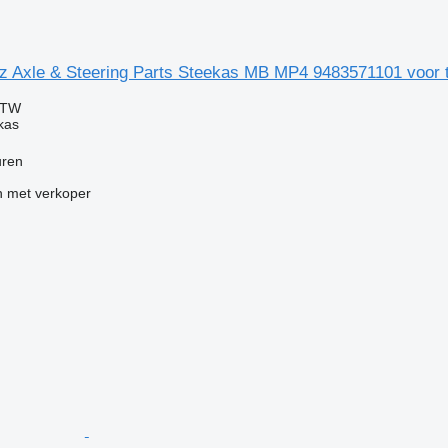
 Axle & Steering Parts Steekas MB MP4 9483571101 voor 
BTW
kas
uren
 met verkoper