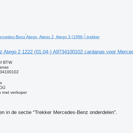
rcedes-Benz Atego, Atego 2, Atego 3 (1996-) trekker
 Atego 2 1222 (01.04-) A9734100102 cardanas voor Mercede
ef BTW
danas
34100102
nn
 OÜ
 met verkoper
en in de sectie “Trekker Mercedes-Benz onderdelen”.