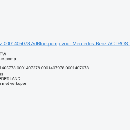
z 0001405078 AdBlue-pomp voor Mercedes-Benz ACTROS
BTW
lue-pomp
1405778 0001407278 0001407978 0001407678
ss
EDERLAND
 met verkoper