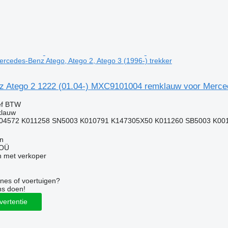
rcedes-Benz Atego, Atego 2, Atego 3 (1996-) trekker
 Atego 2 1222 (01.04-) MXC9101004 remklauw voor Mercede
ef BTW
klauw
4572 K011258 SN5003 K010791 K147305X50 K011260 SB5003 K001
nn
 OÜ
 met verkoper
nes of voertuigen?
ns doen!
vertentie