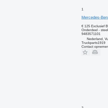
1
Mercedes-Benz
€ 125
Exclusief 
Onderdeel - stee
9483571101
Nederland, V
Truckparts1919
Contact opnemen
2