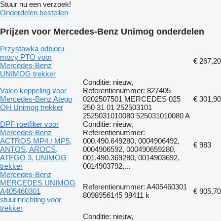
Stuur nu een verzoek!
Onderdelen bestellen
Prijzen voor Mercedes-Benz Unimog onderdelen
Przystawka odbioru
mocy PTO voor
€ 267,20
Mercedes-Benz
UNIMOG trekker
Conditie: nieuw,
Valeo koppeling voor
Referentienummer: 827405
Mercedes-Benz Atego
0202507501 MERCEDES 025
€ 301,90
OH Unimog trekker
250 31 01 252503101
2525031010080 525031010080 A
DPF roetfilter voor
Conditie: nieuw,
Mercedes-Benz
Referentienummer:
ACTROS MP4 / MP5,
000.490.649280, 0004906492,
€ 983
ANTOS, AROCS,
0004906592, 000490659280,
ATEGO 3, UNIMOG
001.490.369280, 0014903692,
trekker
0014903792,...
Mercedes-Benz
MERCEDES UNIMOG
Referentienummer: A405460301
A405460301
€ 905,70
8098956145 98411 k
stuurinrichting voor
trekker
Conditie: nieuw,