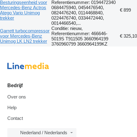
Besturingseenheid voor
Referentienummer: 0194472340
Mercedes-Benz Actros
0684475940, 0454476540,
€ 899
Atego Vario Unimog
0824476240, 0114468840,
trekker
0224476740, 0334472440,
0014466540,...
Conditie: nieuw,
Garrett turbocompressor
Referentienummer: 466646-
voor Mercedes-Benz
€ 325,10
5019S T911505 3660964199
Unimog LK LN2 trekker
3760960799 3660964199KZ
Bedrijf
Over ons
Help
Contact
Nederland / Nederlands