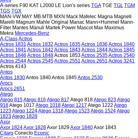
A-series
F90
KAT
L2000
LE
Lion's series
TGA
TGE
TGL
TGM
TGS
TGX
MAN-VW
MAY
MB
MTB
MXN
Mack
Mafelec
Magna
Magneti
Marelli
Magnum
Mahle Original
Manac
Mann+Hummel
Mann-
Filter
Mantes
Manuli
Martek Power
Mascot
Max
Maximus
Mekra
Mercedes-Benz
A-Class
Actros
Actros 1831
Actros 1832
Actros 1835
Actros 1836
Actros 1840
Actros 1841
Actros 1842
Actros 1843
Actros 1844
Actros 1845
Actros 1846
Actros 1848
Actros 1853
Actros 2535
Actros 2540
Actros 2544
Actros 2545
Actros 2551
Actros 2651
Actros 3241
Actros 4143
Antos
Antos 1830
Antos 1840
Antos 1845
Antos 2530
Arocs
Arocs 2651
Atego
Atego 815
Atego 816
Atego 817
Atego 818
Atego 823
Atego
918
Atego 1017
Atego 1018
Atego 1217
Atego 1222
Atego
1223
Atego 1224
Atego 1318
Atego 1523
Atego 1524
Atego
1823
Atego 1828
Axor
Axor 1824
Axor 1828
Axor 1829
Axor 1840
Axor 1843
Citaro
Conecto
Econic