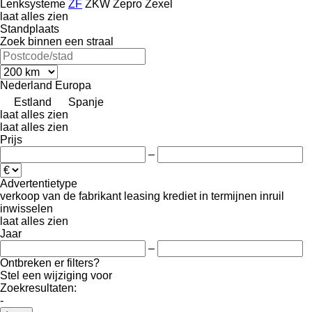
Lenksysteme
ZF
ZKW
Zepro
Zexel
laat alles zien
Standplaats
Zoek binnen een straal
Nederland
Europa
Estland
Spanje
laat alles zien
laat alles zien
Prijs
–
Advertentietype
verkoop
van de fabrikant
leasing
krediet
in termijnen
inruil
inwisselen
laat alles zien
Jaar
–
Ontbreken er filters?
Stel een wijziging voor
Zoekresultaten:
-