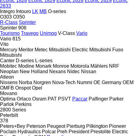
Econic 1828
Econic 1829
Econic 2628
Econic 2629
Econic
2633
Integro
Intouro
LK
MB
O-series
O303
O350
R-Class
Sprinter
Sprinter 906
Tourismo
Travego
Unimog
V-Class
Vario
Vario 815
Vito
Mercury
Meritor
Metec
Mitsubishi Electric
Mitsubishi Fuso
Mitsubishi
Canter
D-series
L-series
Mobitec
Modine
Monark
Monroe
Motorola
Mählers
NRF
Neoplan
New Holland
Nexans
Nidec
Nissan
Atleon
Nissens
Norba
Norgren
Nova-Tech
Nummi
OE Germany
OEM
OMFB
Onspot
Opel
Movano
Optima
Orlaco
Osram
PAT
PSVT
Paccar
Palfinger
Parker
Parlok
Perkins
2800 Series
Peterbilt
378
Peters+Bey
Peterson
Peugeot
Pierburg
Pilkington
Pioneer
Poclain Hydraulics
Polcar
Preh
President
Prestolite Electric