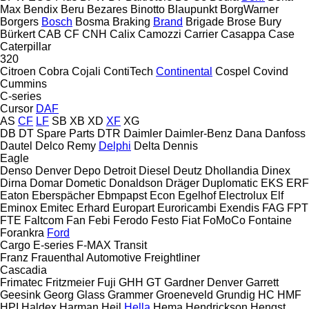
Max
Bendix
Beru
Bezares
Binotto
Blaupunkt
BorgWarner
Borgers
Bosch
Bosma
Braking
Brand
Brigade
Brose
Bury
Bürkert
CAB
CF
CNH
Calix
Camozzi
Carrier
Casappa
Case
Caterpillar
320
Citroen
Cobra
Cojali
ContiTech
Continental
Cospel
Covind
Cummins
C-series
Cursor
DAF
AS
CF
LF
SB
XB
XD
XF
XG
DB
DT Spare Parts
DTR
Daimler
Daimler-Benz
Dana
Danfoss
Dautel
Delco Remy
Delphi
Delta
Dennis
Eagle
Denso
Denver
Depo
Detroit Diesel
Deutz
Dhollandia
Dinex
Dirna
Domar
Dometic
Donaldson
Dräger
Duplomatic
EKS
ERF
Eaton
Eberspächer
Ebmpapst
Econ
Egelhof
Electrolux
Elf
Eminox
Emitec
Erhard
Europart
Euroricambi
Exendis
FAG
FPT
FTE
Faltcom
Fan
Febi
Ferodo
Festo
Fiat
FoMoCo
Fontaine
Forankra
Ford
Cargo
E-series
F-MAX
Transit
Franz
Frauenthal Automotive
Freightliner
Cascadia
Frimatec
Fritzmeier
Fuji
GHH
GT
Gardner Denver
Garrett
Geesink
Georg
Glass
Grammer
Groeneveld
Grundig
HC
HMF
HPI
Haldex
Harman
Heil
Hella
Hema
Hendrickson
Hengst