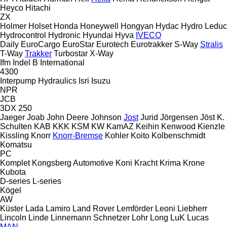
Heyco
Hitachi
ZX
Holmer
Holset
Honda
Honeywell
Hongyan
Hydac
Hydro Leduc
Hydrocontrol
Hydronic
Hyundai
Hyva
IVECO
Daily
EuroCargo
EuroStar
Eurotech
Eurotrakker
S-Way
Stralis
T-Way
Trakker
Turbostar
X-Way
Ifm
Indel B
International
4300
Interpump Hydraulics
Isri
Isuzu
NPR
JCB
3DX
250
Jaeger
Joab
John Deere
Johnson
Jost
Jurid
Jörgensen
Jöst
K.
Schulten
KAB
KKK
KSM
KW
KamAZ
Keihin
Kenwood
Kienzle
Kissling
Knorr
Knorr-Bremse
Kohler
Koito
Kolbenschmidt
Komatsu
PC
Komplet
Kongsberg Automotive
Koni
Kracht
Krima
Krone
Kubota
D-series
L-series
Kögel
AW
Küster
Lada
Lamiro
Land Rover
Lemförder
Leoni
Liebherr
Lincoln
Linde
Linnemann Schnetzer
Lohr
Long
LuK
Lucas
MAN