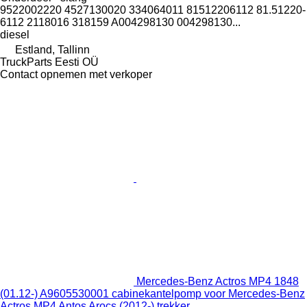
9522002220 4527130020 334064011 81512206112 81.51220-
6112 2118016 318159 A004298130 004298130...
diesel
Estland, Tallinn
TruckParts Eesti OÜ
Contact opnemen met verkoper
Mercedes-Benz Actros MP4 1848
(01.12-) A9605530001 cabinekantelpomp voor Mercedes-Benz
Actros MP4 Antos Arocs (2012-) trekker