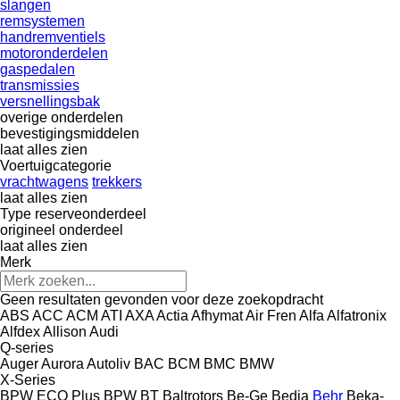
slangen
remsystemen
handremventiels
motoronderdelen
gaspedalen
transmissies
versnellingsbak
overige onderdelen
bevestigingsmiddelen
laat alles zien
Voertuigcategorie
vrachtwagens
trekkers
laat alles zien
Type reserveonderdeel
origineel onderdeel
laat alles zien
Merk
Geen resultaten gevonden voor deze zoekopdracht
ABS
ACC
ACM
ATI
AXA
Actia
Afhymat
Air Fren
Alfa
Alfatronix
Alfdex
Allison
Audi
Q-series
Auger
Aurora
Autoliv
BAC
BCM
BMC
BMW
X-Series
BPW ECO Plus
BPW
BT
Baltrotors
Be-Ge
Bedia
Behr
Beka-