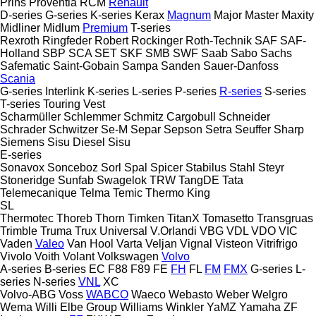
Prins
Proventia
RCM
Renault
D-series
G-series
K-series
Kerax
Magnum
Major
Master
Maxity
Midliner
Midlum
Premium
T-series
Rexroth
Ringfeder
Robert
Rockinger
Roth-Technik
SAF
SAF-
Holland
SBP
SCA
SET
SKF
SMB
SWF
Saab
Sabo
Sachs
Safematic
Saint-Gobain
Sampa
Sanden
Sauer-Danfoss
Scania
G-series
Interlink
K-series
L-series
P-series
R-series
S-series
T-series
Touring
Vest
Scharmüller
Schlemmer
Schmitz Cargobull
Schneider
Schrader
Schwitzer
Se-M
Separ
Sepson
Setra
Seuffer
Sharp
Siemens
Sisu Diesel
Sisu
E-series
Sonavox
Sonceboz
Sorl
Spal
Spicer
Stabilus
Stahl
Steyr
Stoneridge
Sunfab
Swagelok
TRW
TangDE
Tata
Telemecanique
Telma
Temic
Thermo King
SL
Thermotec
Thoreb
Thorn
Timken
TitanX
Tomasetto
Transgruas
Trimble
Truma
Trux
Universal
V.Orlandi
VBG
VDL
VDO
VIC
Vaden
Valeo
Van Hool
Varta
Veljan
Vignal
Visteon
Vitrifrigo
Vivolo
Voith
Volant
Volkswagen
Volvo
A-series
B-series
EC
F88
F89
FE
FH
FL
FM
FMX
G-series
L-
series
N-series
VNL
XC
Volvo-ABG
Voss
WABCO
Waeco
Webasto
Weber
Welgro
Wema
Willi Elbe Group
Williams
Winkler
YaMZ
Yamaha
ZF