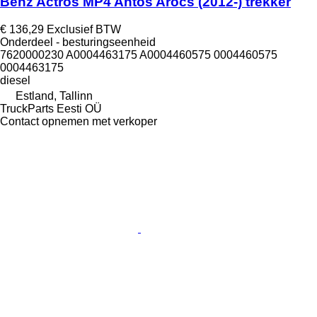
Benz Actros MP4 Antos Arocs (2012-) trekker
€ 136,29
Exclusief BTW
Onderdeel - besturingseenheid
7620000230 A0004463175 A0004460575 0004460575
0004463175
diesel
Estland, Tallinn
TruckParts Eesti OÜ
Contact opnemen met verkoper