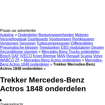
Plaats uw advertentie
Autoline
»
Onderdelen
Besturingseenheiden
Motoren
Versnellingsbak
Dashboards
Voorbumpers
Remklauwen
Verstuivers
Sensoren
Turbocompressoren
Differentiëlen
Pneumatische kleppen
Treeplanken
EBS modulatoren
Deuren
Airconditioner slangen
»
Mercedes-Benz Trucks onderdelen
Bosch
DAF
IVECO
Knorr-Bremse
MAN
Renault
Scania
Volvo
WABCO
ZF
»
Mercedes-Benz Actros onderdelen
»
Mercedes-
Benz Actros 1848 onderdelen
»
Trekker Mercedes-Benz
Actros 1848 onderdelen
»
Trekker Mercedes-Benz
Actros 1848 onderdelen
Zoekopdracht