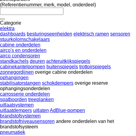
(Referentienummer, merk, model, onderdeel)
Categorie
elektra
dashboards
besturingseenheiden
elektrisch ramen
sensoren
stuurkolomschakelaars
cabine onderdelen
airco's en onderdelen
airco condensoren
standkachels
deuren
achteruitkijkspiegels
cabinekantelpompen
buitenspiegels
trottoirspiegels
zonnegordijnen
overige cabine onderdelen
ophangingen
stabilisatorstangen
schokdempers
overige reserve
ophangingsonderdelen
carrosserie onderdelen
spatboorden
treeplanken
uitlaatsystemen
uitlaatdempers
uitlaten
AdBlue-pompen
brandstofsystemen
brandstofniveausensoren
andere onderdelen van het
brandstofsysteem
pneumatiek