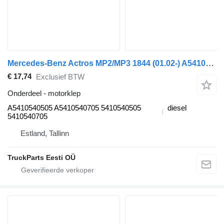
Mercedes-Benz Actros MP2/MP3 1844 (01.02-) A5410540505 motorklep voor Mercedes-Benz Actros, Axor MP1, MP2, MP3 (1996-2014) trekker
€ 17,74
Exclusief BTW
Onderdeel - motorklep
A5410540505 A5410540705 5410540505
diesel
5410540705
Estland, Tallinn
TruckParts Eesti OÜ