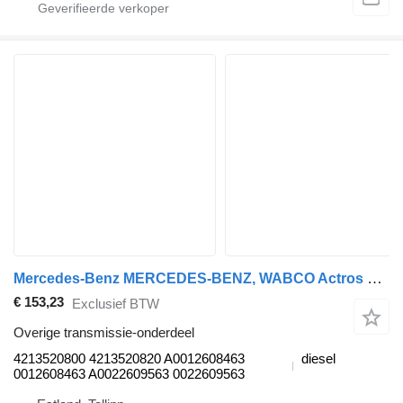
Mercedes-Benz MERCEDES-BENZ, WABCO Actros MP2/MP3 1844 (01.02-) 4213520800 voor Mercedes-Benz Actros, Axor MP1, MP2, MP3 (1996-2014) trekker
€ 153,23
Exclusief BTW
Overige transmissie-onderdeel
4213520800 4213520820 A0012608463
diesel
0012608463 A0022609563 0022609563