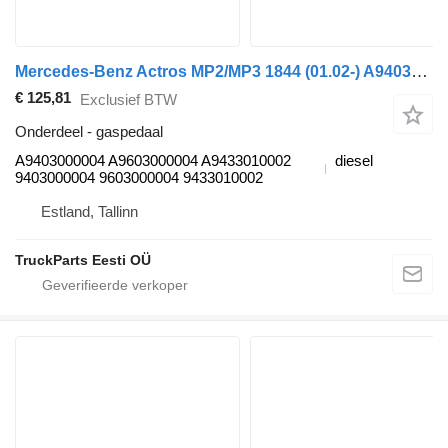
Mercedes-Benz Actros MP2/MP3 1844 (01.02-) A9403000004 gaspedaal voor Mercedes-Benz Actros, Axor MP1, MP2, MP3 (1996-2014) trekker
€ 125,81
Exclusief BTW
Onderdeel - gaspedaal
A9403000004 A9603000004 A9433010002
diesel
9403000004 9603000004 9433010002
Estland, Tallinn
TruckParts Eesti OÜ