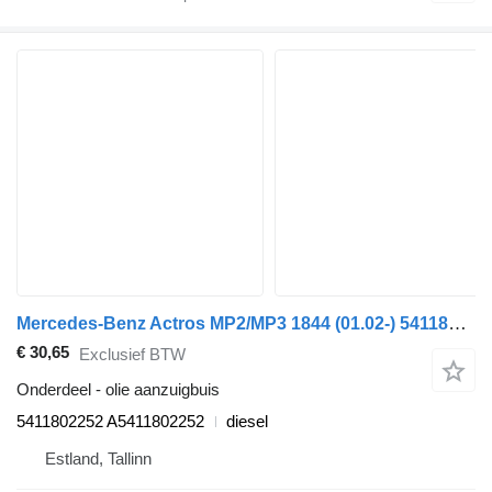
Mercedes-Benz Actros MP2/MP3 1844 (01.02-) 5411802252 olie aanzuigbuis voor Mercedes-Benz Actros, Axor MP1, MP2, MP3 (1996-2014) trekker
€ 30,65
Exclusief BTW
Onderdeel - olie aanzuigbuis
5411802252 A5411802252
diesel
Estland, Tallinn