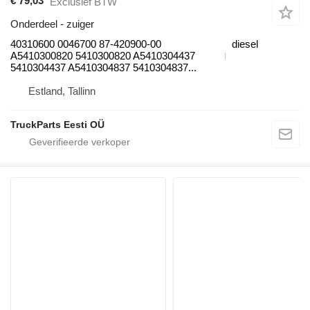
€ 79,03
Exclusief BTW
Onderdeel - zuiger
40310600 0046700 87-420900-00
diesel
A5410300820 5410300820 A5410304437
5410304437 A5410304837 5410304837...
Estland, Tallinn
TruckParts Eesti OÜ