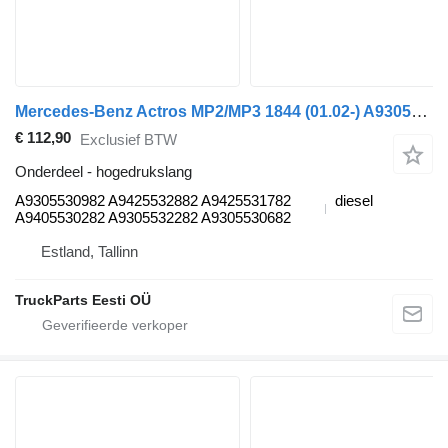
Mercedes-Benz Actros MP2/MP3 1844 (01.02-) A9305530982 hogedrukslang voor Mercedes-Benz Actros, Axor MP1, MP2, MP3 (1996-2014) trekker
€ 112,90
Exclusief BTW
Onderdeel - hogedrukslang
A9305530982 A9425532882 A9425531782
diesel
A9405530282 A9305532282 A9305530682
Estland, Tallinn
TruckParts Eesti OÜ