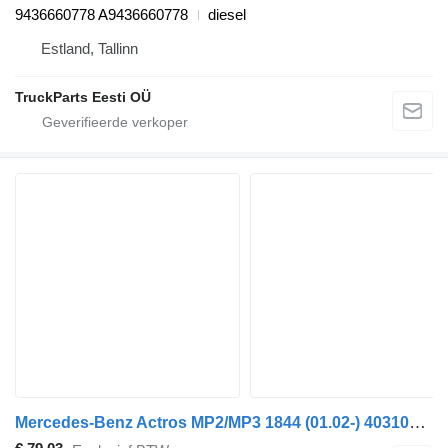
9436660778 A9436660778
diesel
Estland, Tallinn
TruckParts Eesti OÜ
Mercedes-Benz Actros MP2/MP3 1844 (01.02-) 40310600 zuiger voor Mercedes-Benz Actros, Axor MP1, MP2, MP3 (1996-2014) trekker