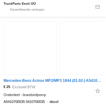
TruckParts Eesti OÜ
Mercedes-Benz Actros MP2/MP3 1844 (01.02-) A5410700035 brandstofpomp voor Mercedes-Benz Actros, Axor MP1, MP2, MP3 (1996-2014) trekker
€ 25
Exclusief BTW
Onderdeel - brandstofpomp
A5410700035 5410700035
diesel