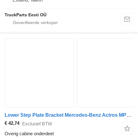
TruckParts Eesti OÜ
Lower Step Plate Bracket Mercedes-Benz Actros MP2/MP3 1844 (01.02-) 9436660778 voor Mercedes-Benz Actros, Axor MP1, MP2, MP3 (1996-2014) trekker
€ 42,74
Exclusief BTW
Overig cabine onderdeel