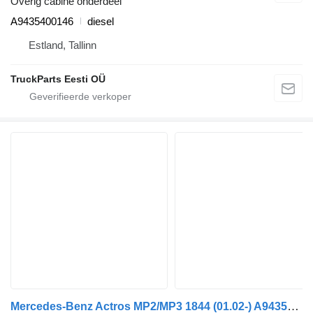
Overig cabine onderdeel
A9435400146
diesel
Estland, Tallinn
TruckParts Eesti OÜ
Mercedes-Benz Actros MP2/MP3 1844 (01.02-) A9435400146 dashboard voor Mercedes-Benz Actros, Axor MP1, MP2, MP3 (1996-2014) trekker