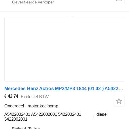
Mercedes-Benz Actros MP2/MP3 1844 (01.02-) A5422002401 motor koelpomp voor Mercedes-Benz Actros, Axor MP1, MP2, MP3 (1996-2014) trekker
€ 42,74
Exclusief BTW
Onderdeel - motor koelpomp
A5422002401 A5422002001 5422002401
diesel
5422002001
Estland, Tallinn