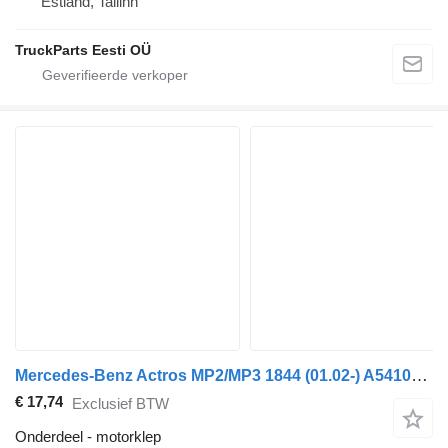
Estland, Tallinn
TruckParts Eesti OÜ
Mercedes-Benz Actros MP2/MP3 1844 (01.02-) A5410540505 motorklep voor Mercedes-Benz Actros, Axor MP1, MP2, MP3 (1996-2014) trekker
€ 17,74
Exclusief BTW
Onderdeel - motorklep