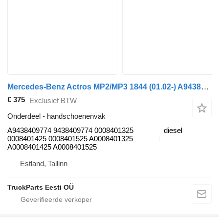
Mercedes-Benz Actros MP2/MP3 1844 (01.02-) A9438409774 handschoenenvak voor Mercedes-Benz Actros, Axor MP1, MP2, MP3 (1996-2014) trekker
€ 375
Exclusief BTW
Onderdeel - handschoenenvak
A9438409774 9438409774 0008401325
diesel
0008401425 0008401525 A0008401325
A0008401425 A0008401525
Estland, Tallinn
TruckParts Eesti OÜ