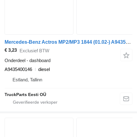
Mercedes-Benz Actros MP2/MP3 1844 (01.02-) A9435400146 dashboard voor Mercedes-Benz Actros, Axor MP1, MP2, MP3 (1996-2014) trekker
€ 3,23
Exclusief BTW
Onderdeel - dashboard
A9435400146
diesel
Estland, Tallinn
TruckParts Eesti OÜ