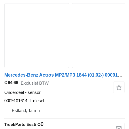
Mercedes-Benz Actros MP2/MP3 1844 (01.02-) 0009101614 sensor voor Mercedes-Benz Actros, Axor MP1, MP2, MP3 (1996-2014) trekker
€ 84,68
Exclusief BTW
Onderdeel - sensor
0009101614
diesel
Estland, Tallinn
TruckParts Eesti OÜ