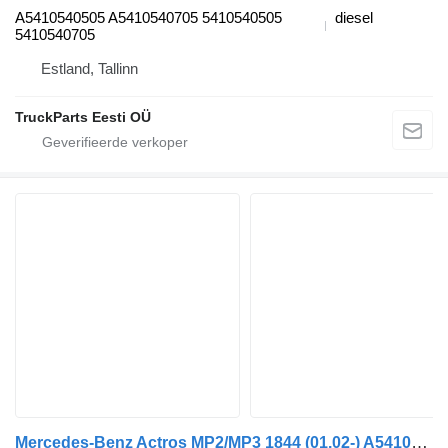
A5410540505 A5410540705 5410540505
diesel
5410540705
Estland, Tallinn
TruckParts Eesti OÜ
Mercedes-Benz Actros MP2/MP3 1844 (01.02-) A5410540505 motorklep voor Mercedes-Benz Actros, Axor MP1, MP2, MP3 (1996-2014) trekker