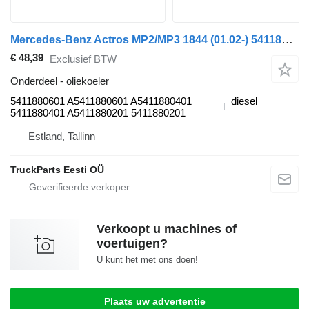
Mercedes-Benz Actros MP2/MP3 1844 (01.02-) 5411880601 oliekoeler voor Mercedes-Benz Actros, Axor MP1, MP2, MP3 (1996-2014) trekker
€ 48,39
Exclusief BTW
Onderdeel - oliekoeler
5411880601 A5411880601 A5411880401
diesel
5411880401 A5411880201 5411880201
Estland, Tallinn
TruckParts Eesti OÜ
Verkoopt u machines of
voertuigen?
U kunt het met ons doen!
Plaats uw advertentie