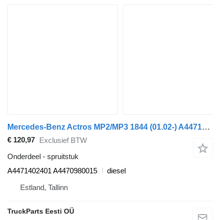
Mercedes-Benz Actros MP2/MP3 1844 (01.02-) A4471402401 spruitstuk voor Mercedes-Benz Actros, Axor MP1, MP2, MP3 (1996-2014) trekker
€ 120,97
Exclusief BTW
Onderdeel - spruitstuk
A4471402401 A4470980015
diesel
Estland, Tallinn
TruckParts Eesti OÜ