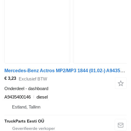
Mercedes-Benz Actros MP2/MP3 1844 (01.02-) A9435400146 dashboard voor Mercedes-Benz Actros, Axor MP1, MP2, MP3 (1996-2014) trekker
€ 3,23
Exclusief BTW
Onderdeel - dashboard
A9435400146
diesel
Estland, Tallinn
TruckParts Eesti OÜ