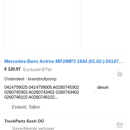
Mercedes-Benz Actros MP2/MP3 1844 (01.02-) 0414799025 brandstofpomp voor Mercedes-Benz Actros, Axor MP1, MP2, MP3 (1996-2014) trekker
€ 120,97
Exclusief BTW
Onderdeel - brandstofpomp
0414799025 0414799005 A0280745902
diesel
0280745902 A0280743402 0280743402
0260748102 A0260748102...
Estland, Tallinn
TruckParts Eesti OÜ