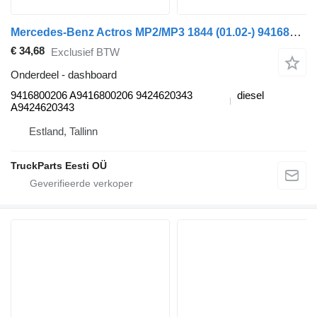
Mercedes-Benz Actros MP2/MP3 1844 (01.02-) 9416800206 dashboard voor Mercedes-Benz Actros, Axor MP1, MP2, MP3 (1996-2014) trekker
€ 34,68
Exclusief BTW
Onderdeel - dashboard
9416800206 A9416800206 9424620343
diesel
A9424620343
Estland, Tallinn
TruckParts Eesti OÜ