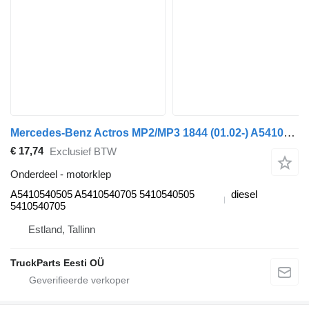
Mercedes-Benz Actros MP2/MP3 1844 (01.02-) A5410540505 motorklep voor Mercedes-Benz Actros, Axor MP1, MP2, MP3 (1996-2014) trekker
€ 17,74
Exclusief BTW
Onderdeel - motorklep
A5410540505 A5410540705 5410540505
diesel
5410540705
Estland, Tallinn
TruckParts Eesti OÜ