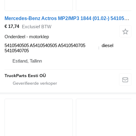
Mercedes-Benz Actros MP2/MP3 1844 (01.02-) 5410540505 motorklep voor Mercedes-Benz Actros, Axor MP1, MP2, MP3 (1996-2014) trekker
€ 17,74
Exclusief BTW
Onderdeel - motorklep
5410540505 A5410540505 A5410540705
diesel
5410540705
Estland, Tallinn
TruckParts Eesti OÜ