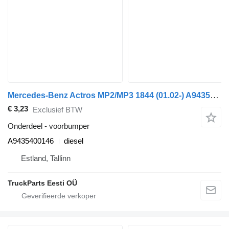
Mercedes-Benz Actros MP2/MP3 1844 (01.02-) A9435400146 voorbumper voor Mercedes-Benz Actros, Axor MP1, MP2, MP3 (1996-2014) trekker
€ 3,23
Exclusief BTW
Onderdeel - voorbumper
A9435400146
diesel
Estland, Tallinn
TruckParts Eesti OÜ