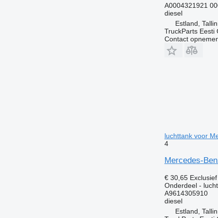
A0004321921 00
diesel
Estland, Talli
TruckParts Eesti
Contact opnemen
luchttank voor M
4
Mercedes-Benz
€ 30,65
Exclusie
Onderdeel - luch
A9614305910
diesel
Estland, Talli