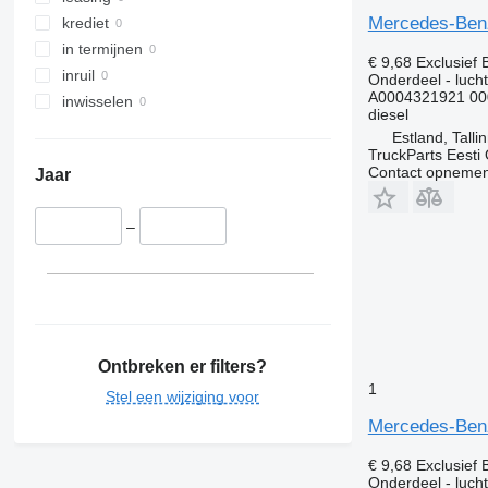
Mercedes-Benz
krediet
in termijnen
€ 9,68
Exclusief
inruil
Onderdeel - luch
A0004321921 00
inwisselen
diesel
Estland, Talli
TruckParts Eesti
Contact opnemen
Jaar
–
Ontbreken er filters?
1
Stel een wijziging voor
Mercedes-Benz
€ 9,68
Exclusief
Onderdeel - luch