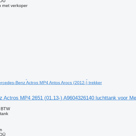
 OÜ
 met verkoper
ercedes-Benz Actros MP4 Antos Arocs (2012-) trekker
 Actros MP4 2651 (01.13-) A9604326140 luchttank voor Me
f BTW
ttank
nn
 OÜ