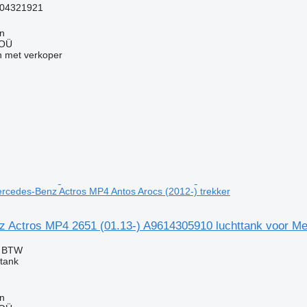
04321921
nn
 OÜ
 met verkoper
ercedes-Benz Actros MP4 Antos Arocs (2012-) trekker
 Actros MP4 2651 (01.13-) A9614305910 luchttank voor Me
f BTW
ttank
nn