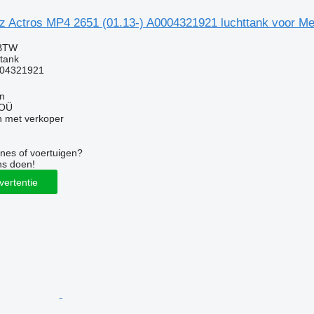
 Actros MP4 2651 (01.13-) A0004321921 luchttank voor Me
 BTW
ttank
04321921
nn
 OÜ
 met verkoper
nes of voertuigen?
ns doen!
vertentie