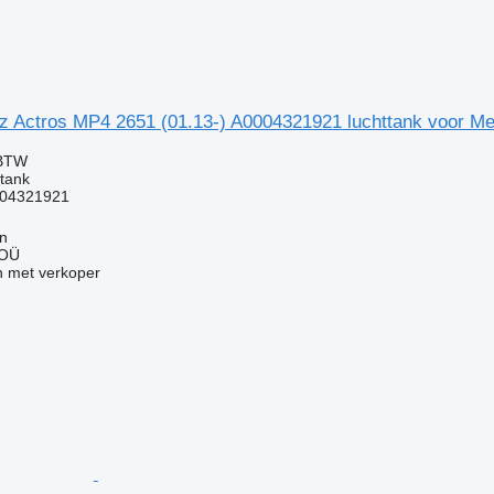
 Actros MP4 2651 (01.13-) A0004321921 luchttank voor Me
 BTW
ttank
04321921
nn
 OÜ
 met verkoper