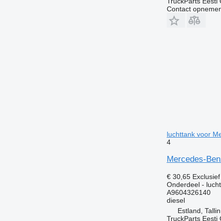
TruckParts Eesti
Contact opnemen
luchttank voor M
4
Mercedes-Benz
€ 30,65
Exclusie
Onderdeel - luch
A9604326140
diesel
Estland, Talli
TruckParts Eesti