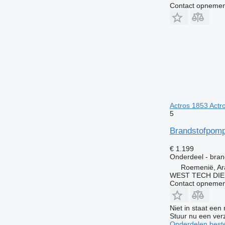
Contact opnemen
Actros 1853 Actr
5
Brandstofpomp
€ 1.199
Onderdeel - bra
Roemenië, Ar
WEST TECH DIE
Contact opnemen
Niet in staat een
Stuur nu een ver
Onderdelen beste