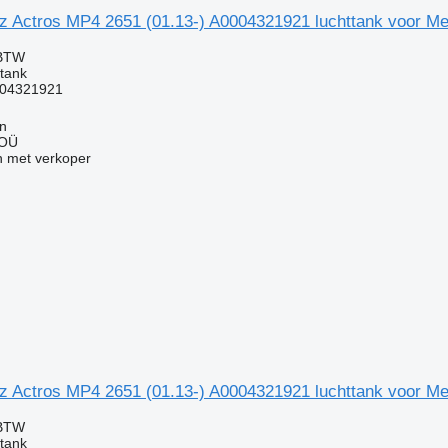
 Actros MP4 2651 (01.13-) A0004321921 luchttank voor Me
 BTW
ttank
04321921
nn
 OÜ
 met verkoper
 Actros MP4 2651 (01.13-) A0004321921 luchttank voor Me
 BTW
ttank