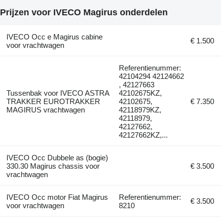
Prijzen voor IVECO Magirus onderdelen
IVECO Occ e Magirus cabine
€ 1.500
voor vrachtwagen
Referentienummer:
42104294 42124662
, 42127663
Tussenbak voor IVECO ASTRA
42102675KZ,
TRAKKER EUROTRAKKER
42102675,
€ 7.350
MAGIRUS vrachtwagen
42118979KZ,
42118979,
42127662,
42127662KZ,...
IVECO Occ Dubbele as (bogie)
330.30 Magirus chassis voor
€ 3.500
vrachtwagen
IVECO Occ motor Fiat Magirus
Referentienummer:
€ 3.500
voor vrachtwagen
8210