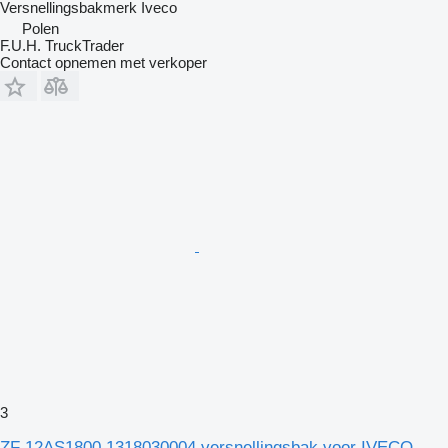
Versnellingsbakmerk
Iveco
Polen
F.U.H. TruckTrader
Contact opnemen met verkoper
3
ZF 12AS1800 1318030004 versnellingsbak voor IVECO