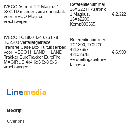
Referentienummer:
IVECO Astronic1IT Magirus/
16AS22 IT Astronic
2331TD intarder versnellingsbak
1 Magirus.
€ 2.322
voor IVECO Magirus
16As2200 .
vrachtwagen
Komp003565
IVECO TC1800 4x4 6x6 8x8
Referentienummer:
TC2200 Verteilergetriebe
TC1800, TC2200,
Transfer Case Box Tu tussenbak
42127657,
voor IVECO HI LAND HILAND
€ 6.999
42102675,
Trakker EuroTrakker EuroFire
versnellingsbakmer
MAGIRUS 4x4 6x6 8x8 8x6
k: Iveco
vrachtwagen
Bedrijf
Over ons