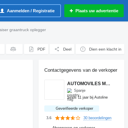
Aanmelden / Registratie
Plaats uw advertentie
aiser graantruck oplegger
PDF
Deel
Dien een klacht in
Contactgegevens van de verkoper
AUTOMOVILES MERINO, SL
Spanje
Sinds 11 jaar bij Autoline
Geverifieerde verkoper
30 beoordelingen
3.6
Abonneren op verkoper