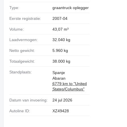
Type:
graantruck oplegger
Eerste registratie:
2007-04
Volume:
43,07 m³
Laadvermogen:
32.040 kg
Netto gewicht:
5.960 kg
Totaalgewicht:
38.000 kg
Standplaats:
Spanje
Abaran
6779 km to "United
States/Columbus"
Datum van invoering:
24 jul 2026
Autoline ID:
XZ49428