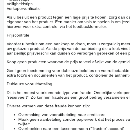
Veiligheidstips
Verkoperverificatie
Als u besluit een product tegen een lage prijs te kopen, zorg dan 
eigenaar van het product. Een manier om vals te spelen is om jezel
hierover voor extra controle, via het feedbackformulier.
Prijscontrole
Voordat u besluit om een ​​aankoop te doen, moet u zorgvuldig mee
uw gekozen product. Als de prijs van de aanbieding die u leuk vind
aanzienlijk prijsverschil kan duiden op verborgen gebreken of een
Koop geen producten waarvan de prijs te veel afwijkt van de gemidd
Geef geen toestemming voor dubieuze beloftes en vooruitbetaalde g
extra foto's en documenten van het product, controleer de authenti
Dubieuze vooruitbetaling
Dit is het meest voorkomende type van fraude. Oneerlijke verkope
"reserveert". Zo kunnen fraudeurs een groot bedrag verzamelen en
Diverse vormen van deze fraude kunnen zijn:
Overmaking van vooruitbetaling naar creditcard
Maak geen aanbetaling zonder papierwerk dat het proces van
twijfelt.
Overboeking naar een tussenpersoon ("Trustee" account)