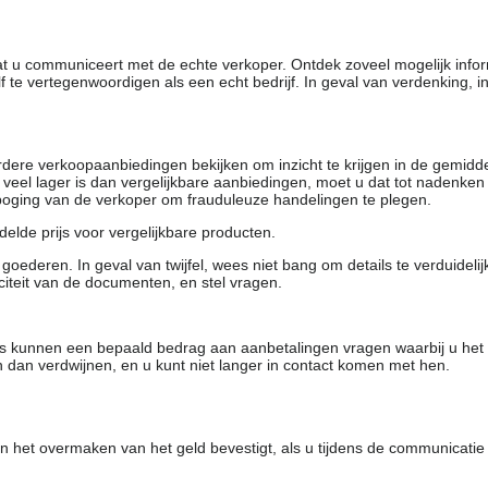
dat u communiceert met de echte verkoper. Ontdek zoveel mogelijk info
f te vertegenwoordigen als een echt bedrijf. In geval van verdenking, 
rdere verkoopaanbiedingen bekijken om inzicht te krijgen in de gemidd
t veel lager is dan vergelijkbare aanbiedingen, moet u dat tot nadenken
 poging van de verkoper om frauduleuze handelingen te plegen.
elde prijs voor vergelijkbare producten.
oederen. In geval van twijfel, wees niet bang om details te verduideli
citeit van de documenten, en stel vragen.
rs kunnen een bepaald bedrag aan aanbetalingen vragen waarbij u het
 dan verdwijnen, en u kunt niet langer in contact komen met hen.
 het overmaken van het geld bevestigt, als u tijdens de communicatie