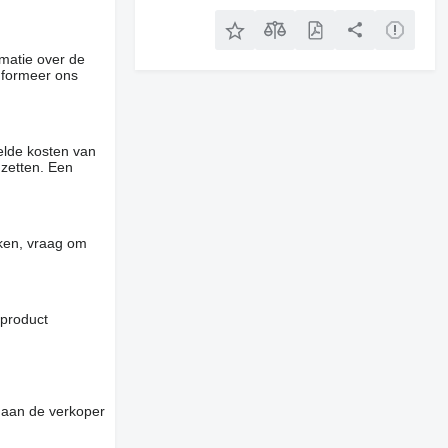
rmatie over de
informeer ons
elde kosten van
 zetten. Een
jken, vraag om
 product
 aan de verkoper