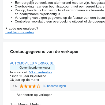
Een dergelijk verzoek zou alarmerend moeten zijn, hoogstwa
Overboeking naar een bedrijfsaccount met een vergelijkbar
Pas op, fraudeurs kunnen zichzelf vermommen als bekende be
de bedrijfsnaam twijfelachtig is.
Vervanging van eigen gegevens op de factuur van een besta
Controleer voordat u een overboeking uitvoert of de opgegev
Fraude gesignaleerd?
Laat het ons weten
Contactgegevens van de verkoper
AUTOMOVILES MERINO, SL
Geverifieerde verkoper
In voorraad:
53 advertenties
Sinds
11
jaar bij Autoline
16
jaar op de markt
30 beoordelingen
3.6
Abonneren op verkoper
Juan Manuel Merino