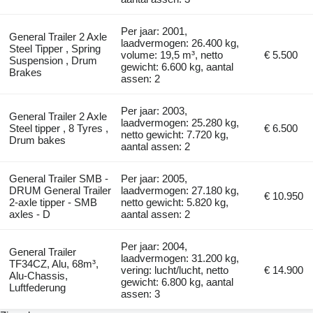
Per jaar: 2001,
General Trailer 2 Axle
laadvermogen: 26.400 kg,
Steel Tipper , Spring
volume: 19,5 m³, netto
€ 5.500
Suspension , Drum
gewicht: 6.600 kg, aantal
Brakes
assen: 2
Per jaar: 2003,
General Trailer 2 Axle
laadvermogen: 25.280 kg,
Steel tipper , 8 Tyres ,
€ 6.500
netto gewicht: 7.720 kg,
Drum bakes
aantal assen: 2
General Trailer SMB -
Per jaar: 2005,
DRUM General Trailer
laadvermogen: 27.180 kg,
€ 10.950
2-axle tipper - SMB
netto gewicht: 5.820 kg,
axles - D
aantal assen: 2
Per jaar: 2004,
General Trailer
laadvermogen: 31.200 kg,
TF34CZ, Alu, 68m³,
vering: lucht/lucht, netto
€ 14.900
Alu-Chassis,
gewicht: 6.800 kg, aantal
Luftfederung
assen: 3