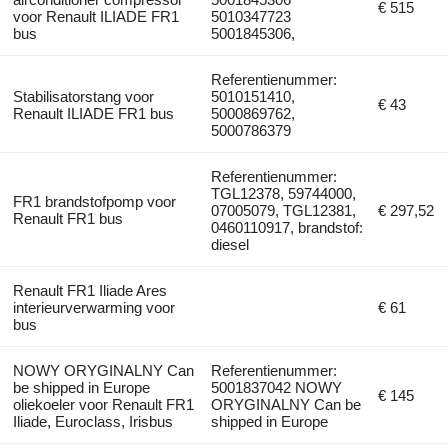
€ 515
voor Renault ILIADE FR1
5010347723
bus
5001845306,
Referentienummer:
Stabilisatorstang voor
5010151410,
€ 43
Renault ILIADE FR1 bus
5000869762,
5000786379
Referentienummer:
TGL12378, 59744000,
FR1 brandstofpomp voor
07005079, TGL12381,
€ 297,52
Renault FR1 bus
0460110917, brandstof:
diesel
Renault FR1 Iliade Ares
interieurverwarming voor
€ 61
bus
NOWY ORYGINALNY Can
Referentienummer:
be shipped in Europe
5001837042 NOWY
€ 145
oliekoeler voor Renault FR1
ORYGINALNY Can be
Iliade, Euroclass, Irisbus
shipped in Europe