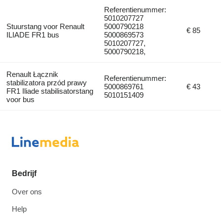
Referentienummer:
5010207727
Stuurstang voor Renault
5000790218
€ 85
ILIADE FR1 bus
5000869573
5010207727,
5000790218,
Renault Łącznik
Referentienummer:
stabilizatora przód prawy
5000869761
€ 43
FR1 Iliade stabilisatorstang
5010151409
voor bus
Bedrijf
Over ons
Help