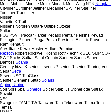
Mobil
Mobitec
Modine
Molex
Monark
Multi-Wing
NTN
Neoplan
Cityliner
Euroliner
Jetliner
Megaliner
Skyliner
Starliner
Tourliner
Transliner
Nissan
Vanette
X-Trail
Nissens
Norgren
Optare
Optibelt
Otokar
Sultan
POS
PSVT
Paccar
Parker
Pegaso
Pentair
Perkins
Pewag
Pilkington
Pioneer
Praga
Presto
Prestolite Electric
Proventia
Ram
Renault
Ares
Iliade
Kerax
Master
Midlum
Premium
Rexroth
Robert
Rockwell
Rosho
Roth-Technik
SEC
SMP
SOR
SWF
Sachs
Safkar
Saint-Gobain
Sanden
Sanos
Sauer-
Danfoss
Scania
Century
Irizar
K-series
L-series
P-series
R-series
Touring
Vest
Separ
Setra
S-series
SG
TopClass
Seuffer
Siemens
Sittab
Solaris
Alpino
Urbino
Sorl
Sors
Spal
Spheros
Spicer
Stabilus
Stoneridge
Sutrak
Suzuki
SX4
Swagelok
TAM
TRW
Tamware
Tata
Teknoware
Telma
Temic
Temsa
LD
MD