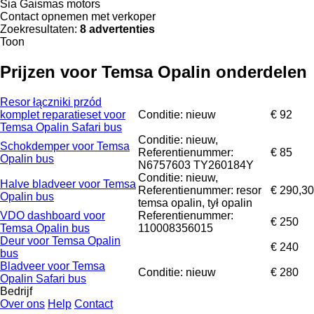
Sia Gaismas motors
Contact opnemen met verkoper
Zoekresultaten:
8 advertenties
Toon
Prijzen voor Temsa Opalin onderdelen
Resor łączniki przód
komplet reparatieset voor
Conditie: nieuw
€ 92
Temsa Opalin Safari bus
Conditie: nieuw,
Schokdemper voor Temsa
Referentienummer:
€ 85
Opalin bus
N6757603 TY260184Y
Conditie: nieuw,
Halve bladveer voor Temsa
Referentienummer: resor
€ 290,30
Opalin bus
temsa opalin, tył opalin
VDO dashboard voor
Referentienummer:
€ 250
Temsa Opalin bus
110008356015
Deur voor Temsa Opalin
€ 240
bus
Bladveer voor Temsa
Conditie: nieuw
€ 280
Opalin Safari bus
Bedrijf
Over ons
Help
Contact