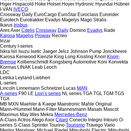
Higer
Hispacold
Hoke
Holset
Hoyer
Hydronic
Hyundai
Hübner
I-VAN
IVECO
Crossway
Daily
EuroCargo
EuroStar
Euroclass
Eurorider
Eurotech
Eurotrakker
Evadys
Magelys
Mago
Stralis
Ikarus
Irisbus
Ares
Axer
Citelis
Crossway
Daily
Domino
Evadys
Iliade
Karosa
Magelys
Proway
Recreo
Irizar
Century
I-series
Iskra
Isri
Isuzu
Ixetic
Jaeger
Jelcz
Johnson Pump
Jonckheere
Karosa
Kenwood
Kienzle
King Long
Kissling
Knorr
Knorr-
Bremse
Kolbenschmidt
Kongsberg Automotive
Koni
Konvekta
Kormas
LINAK
Leab
Leoch
LDC
Letrika
Leyland
Liebherr
L-series
Lincoln
Linnemann Schnetzer
Lucas
MAN
A-series
F90
LE
Lion's series
NL series
TGA
TGL
TGM
TGS
TGX
MB
MXN
Maehler & Kaege
Maestronic
Mahle Original
Mann+Hummel
Mann-Filter
Mannesmann
Masats
Mascot
Maximus
May Wes
Mekra
Mercedes-Benz
A-Class
Actros
Atego
Axor
Citaro
Conecto
Integro
Intouro
O-
series
S-Class
Sprinter
Tourino
Tourismo
Travego
Vario
Meritor
Metalmec
Michael Riedel
Mitsubishi Electric
Mitsubishi