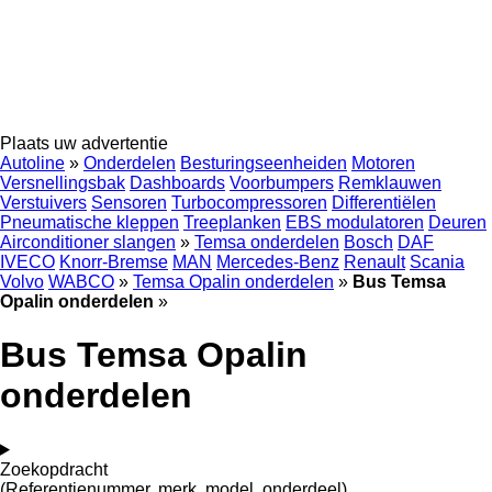
Plaats uw advertentie
Autoline
»
Onderdelen
Besturingseenheiden
Motoren
Versnellingsbak
Dashboards
Voorbumpers
Remklauwen
Verstuivers
Sensoren
Turbocompressoren
Differentiëlen
Pneumatische kleppen
Treeplanken
EBS modulatoren
Deuren
Airconditioner slangen
»
Temsa onderdelen
Bosch
DAF
IVECO
Knorr-Bremse
MAN
Mercedes-Benz
Renault
Scania
Volvo
WABCO
»
Temsa Opalin onderdelen
»
Bus Temsa
Opalin onderdelen
»
Bus Temsa Opalin
onderdelen
Zoekopdracht
(Referentienummer, merk, model, onderdeel)