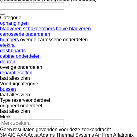
Categorie
ophangingen
bladveren
schokdempers
halve bladveren
carrosserie onderdelen
bumpers
overige carrosserie onderdelen
elektra
dashboards
cabine onderdelen
deuren
overige onderdelen
reparatiesetten
laat alles zien
Voertuigcategorie
bussen
laat alles zien
Type reserveonderdeel
origineel onderdeel
laat alles zien
Merk
Geen resultaten gevonden voor deze zoekopdracht
3M
AIC
AXA
Actia
Adams Thermal Systems
Air Fren
Alfatronix