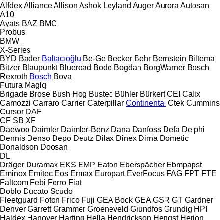
Alfdex
Alliance
Allison
Ashok Leyland
Auger
Aurora
Autosan
A10
Ayats
BAZ
BMC
Probus
BMW
X-Series
BYD
Bader
Baltacıoğlu
Be-Ge
Becker
Behr
Bernstein
Biltema
Bitzer
Blaupunkt
Blueroad
Bode
Bogdan
BorgWarner
Bosch
Rexroth
Bosch
Bova
Futura
Magiq
Brigade
Brose
Bush Hog
Bustec
Bühler
Bürkert
CEI
Calix
Camozzi
Carraro
Carrier
Caterpillar
Continental
Ctek
Cummins
Cursor
DAF
CF
SB
XF
Daewoo
Daimler
Daimler-Benz
Dana
Danfoss
Defa
Delphi
Dennis
Denso
Depo
Deutz
Dilax
Dinex
Dirna
Dometic
Donaldson
Doosan
DL
Dräger
Duramax
EKS
EMP
Eaton
Eberspächer
Ebmpapst
Eminox
Emitec
Eos
Ermax
Europart
EverFocus
FAG
FPT
FTE
Faltcom
Febi
Ferro
Fiat
Doblo
Ducato
Scudo
Fleetguard
Foton
Frico
Fuji
GEA Bock
GEA
GSR
GT
Gardner
Denver
Garrett
Grammer
Groeneveld
Grundfos
Grundig
HPI
Haldex
Hanover
Harting
Hella
Hendrickson
Hengst
Herion