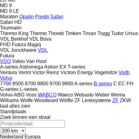
MD 9
MD 9 LE
Maraton
Opalin
Prestij
Safari
Safari HD
Tourmalin
Thermo King
Thermo
Thoreb
Timken
Tirsan
Trygg
Tudor
Ursus
VDL Berkhof
VDL Bova
FHD
Futura
Magiq
VDL Jonckheere
VDL
Futura
VDO
Valeo
Van Hool
A-series
Astromega
Astron
EX
T-series
Ventura
Verint
Victor Reinz
Victron Energy
Vogelsitze
Voith
Volvo
7700
8500
8700
8900
9700
9900
A-series
B-series
C
EC
FH
G-series
L-series
Volvo-ABG
Voss
WABCO
Waeco
Webasto
Weber
Wema
Williams
Wolfe
Woodward
Wölfle
ZF Lenksysteme
ZF
ZKW
laat alles zien
Standplaats
Zoek binnen een straal
Nederland
Europa