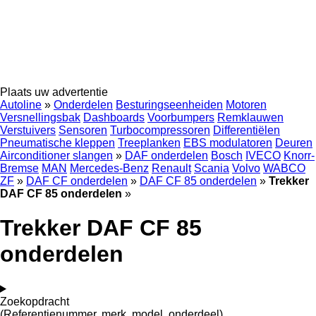
Plaats uw advertentie
Autoline
»
Onderdelen
Besturingseenheiden
Motoren
Versnellingsbak
Dashboards
Voorbumpers
Remklauwen
Verstuivers
Sensoren
Turbocompressoren
Differentiëlen
Pneumatische kleppen
Treeplanken
EBS modulatoren
Deuren
Airconditioner slangen
»
DAF onderdelen
Bosch
IVECO
Knorr-
Bremse
MAN
Mercedes-Benz
Renault
Scania
Volvo
WABCO
ZF
»
DAF CF onderdelen
»
DAF CF 85 onderdelen
»
Trekker
DAF CF 85 onderdelen
»
Trekker DAF CF 85
onderdelen
Zoekopdracht
(Referentienummer, merk, model, onderdeel)