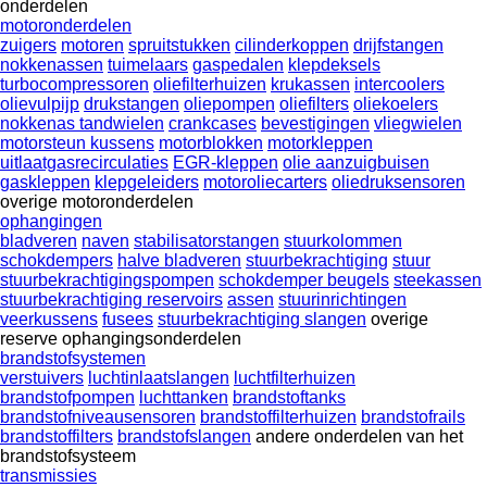
onderdelen
motoronderdelen
zuigers
motoren
spruitstukken
cilinderkoppen
drijfstangen
nokkenassen
tuimelaars
gaspedalen
klepdeksels
turbocompressoren
oliefilterhuizen
krukassen
intercoolers
olievulpijp
drukstangen
oliepompen
oliefilters
oliekoelers
nokkenas tandwielen
crankcases
bevestigingen
vliegwielen
motorsteun kussens
motorblokken
motorkleppen
uitlaatgasrecirculaties
EGR-kleppen
olie aanzuigbuisen
gaskleppen
klepgeleiders
motoroliecarters
oliedruksensoren
overige motoronderdelen
ophangingen
bladveren
naven
stabilisatorstangen
stuurkolommen
schokdempers
halve bladveren
stuurbekrachtiging
stuur
stuurbekrachtigingspompen
schokdemper beugels
steekassen
stuurbekrachtiging reservoirs
assen
stuurinrichtingen
veerkussens
fusees
stuurbekrachtiging slangen
overige
reserve ophangingsonderdelen
brandstofsystemen
verstuivers
luchtinlaatslangen
luchtfilterhuizen
brandstofpompen
luchttanken
brandstoftanks
brandstofniveausensoren
brandstoffilterhuizen
brandstofrails
brandstoffilters
brandstofslangen
andere onderdelen van het
brandstofsysteem
transmissies