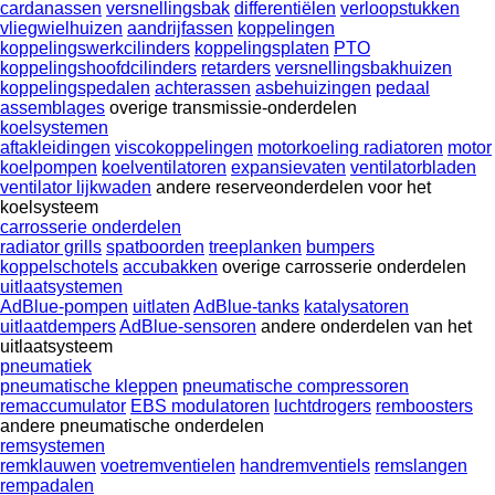
cardanassen
versnellingsbak
differentiëlen
verloopstukken
vliegwielhuizen
aandrijfassen
koppelingen
koppelingswerkcilinders
koppelingsplaten
PTO
koppelingshoofdcilinders
retarders
versnellingsbakhuizen
koppelingspedalen
achterassen
asbehuizingen
pedaal
assemblages
overige transmissie-onderdelen
koelsystemen
aftakleidingen
viscokoppelingen
motorkoeling radiatoren
motor
koelpompen
koelventilatoren
expansievaten
ventilatorbladen
ventilator lijkwaden
andere reserveonderdelen voor het
koelsysteem
carrosserie onderdelen
radiator grills
spatboorden
treeplanken
bumpers
koppelschotels
accubakken
overige carrosserie onderdelen
uitlaatsystemen
AdBlue-pompen
uitlaten
AdBlue-tanks
katalysatoren
uitlaatdempers
AdBlue-sensoren
andere onderdelen van het
uitlaatsysteem
pneumatiek
pneumatische kleppen
pneumatische compressoren
remaccumulator
EBS modulatoren
luchtdrogers
remboosters
andere pneumatische onderdelen
remsystemen
remklauwen
voetremventielen
handremventiels
remslangen
rempadalen