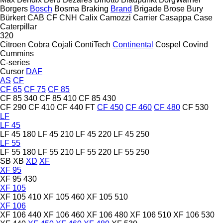
Borgers
Bosch
Bosma
Braking
Brand
Brigade
Brose
Bury
Bürkert
CAB
CF
CNH
Calix
Camozzi
Carrier
Casappa
Case
Caterpillar
320
Citroen
Cobra
Cojali
ContiTech
Continental
Cospel
Covind
Cummins
C-series
Cursor
DAF
AS
CF
CF 65
CF 75
CF 85
CF 85 340
CF 85 410
CF 85 430
CF 290
CF 410
CF 440 FT
CF 450
CF 460
CF 480
CF 530
LF
LF 45
LF 45 180
LF 45 210
LF 45 220
LF 45 250
LF 55
LF 55 180
LF 55 210
LF 55 220
LF 55 250
SB
XB
XD
XF
XF 95
XF 95 430
XF 105
XF 105 410
XF 105 460
XF 105 510
XF 106
XF 106 440
XF 106 460
XF 106 480
XF 106 510
XF 106 530