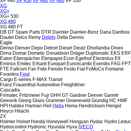
XF 440
XF 450
XF 460
XF 480
XF 530
XG
XG+
XG+ 530
XG 480
XG 480 FT
DB
DT Spare Parts
DTR
Daimler
Daimler-Benz
Dana
Danfoss
Dautel
Delco Remy
Delphi
Delta
Dennis
Eagle
Denso
Denver
Depo
Detroit Diesel
Deutz
Dhollandia
Dinex
Dirna
Domar
Dometic
Donaldson
Dräger
Duplomatic
EKS
ERF
Eaton
Eberspächer
Ebmpapst
Econ
Egelhof
Electrolux
Elf
Eminox
Emitec
Erhard
Europart
Euroricambi
Exendis
FAG
FPT
FTE
Faltcom
Fan
Febi
Ferodo
Festo
Fiat
FoMoCo
Fontaine
Forankra
Ford
Cargo
E-series
F-MAX
Transit
Franz
Frauenthal Automotive
Freightliner
Cascadia
Frimatec
Fritzmeier
Fuji
GHH
GT
Gardner Denver
Garrett
Geesink
Georg
Glass
Grammer
Groeneveld
Grundig
HC
HMF
HPI
Haldex
Harman
Heil
Hella
Hema
Hendrickson
Hengst
Heyco
Hitachi
ZX
Holmer
Holset
Honda
Honeywell
Hongyan
Hydac
Hydro Leduc
Hydrocontrol
Hydronic
Hyundai
Hyva
IVECO