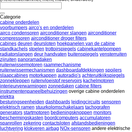
Categorie
cabine onderdelen
voorbumpers
airco's en onderdelen
airco condensoren
airconditioner slangen
airconditioner
compressoren
airconditioner droger filters
cabines
deuren
deursloten
hoekpanelen van de cabine
standkachels
stoelen
trottoirspiegels
cabinekantelpompen
radiatorslangen
deur handvaten
buitenspiegels
vensterruiten
zijruiten
panoramadaken
ruitenwissermotoren
raammechanisme
ruitenwissermechanismen
dashboardafdekkingen
spoilers
slaapcabines
motorkappen
autoradio's
achteruitkijkspiegels
zonnekleppen
ruitenvloeistof reservoirs
kachelmotoren
interieurverwarmingen
zonnedaken
cabine filters
instrumentenpaneelbehuizingen
overige cabine onderdelen
elektra
besturingseenheiden
dashboards
leidingcircuits
sensoren
elektrisch ramen
stuurkolomschakelaars
tachografen
generators
startmotoren
bedieningsknoppen
monitors
beschermingskasten
boordcomputers
accumulatoren
spanrollen
zekering
contactsloten
afstandsbedieningen
luchtvering
klokveren airbag
NOx-sensoren
andere elektrische