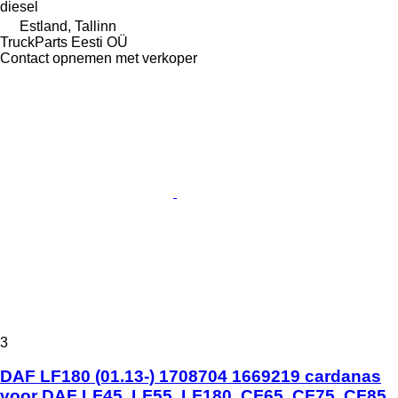
diesel
Estland, Tallinn
TruckParts Eesti OÜ
Contact opnemen met verkoper
3
DAF LF180 (01.13-) 1708704 1669219 cardanas
voor DAF LF45, LF55, LF180, CF65, CF75, CF85