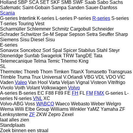
Holland
SBP
SCA
SET
SKF
SMB
SWF
Saab
Sabo
Sachs
Safematic
Saint-Gobain
Sampa
Sanden
Sauer-Danfoss
Scania
G-series
Interlink
K-series
L-series
P-series
R-series
S-series
T-series
Touring
Vest
Scharmüller
Schlemmer
Schmitz Cargobull
Schneider
Schrader
Schwitzer
Se-M
Separ
Sepson
Setra
Seuffer
Sharp
Siemens
Sisu Diesel
Sisu
E-series
Sonavox
Sonceboz
Sorl
Spal
Spicer
Stabilus
Stahl
Steyr
Stoneridge
Sunfab
Swagelok
TRW
TangDE
Tata
Telemecanique
Telma
Temic
Thermo King
SL
Thermotec
Thoreb
Thorn
Timken
TitanX
Tomasetto
Transgruas
Trimble
Truma
Trux
Universal
V.Orlandi
VBG
VDL
VDO
VIC
Vaden
Valeo
Van Hool
Varta
Veljan
Vignal
Visteon
Vitrifrigo
Vivolo
Voith
Volant
Volkswagen
Volvo
A-series
B-series
EC
F88
F89
FE
FH
FL
FM
FMX
G-series
L-
series
N-series
VNL
XC
Volvo-ABG
Voss
WABCO
Waeco
Webasto
Weber
Welgro
Wema
Willi Elbe Group
Williams
Winkler
YaMZ
Yamaha
ZF
Lenksysteme
ZF
ZKW
Zepro
Zexel
laat alles zien
Standplaats
Zoek binnen een straal