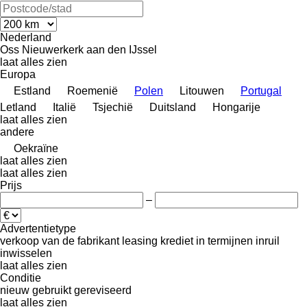
Nederland
Oss
Nieuwerkerk aan den IJssel
laat alles zien
Europa
Estland
Roemenië
Polen
Litouwen
Portugal
Letland
Italië
Tsjechië
Duitsland
Hongarije
laat alles zien
andere
Oekraïne
laat alles zien
laat alles zien
Prijs
–
Advertentietype
verkoop
van de fabrikant
leasing
krediet
in termijnen
inruil
inwisselen
laat alles zien
Conditie
nieuw
gebruikt
gereviseerd
laat alles zien