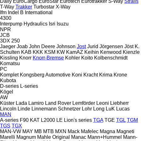
Daily
EuroCargo
EuroStar
Eurotech
Eurotrakker
S-Way
Stralis
T-Way
Trakker
Turbostar
X-Way
Ifm
Indel B
International
4300
Interpump Hydraulics
Isri
Isuzu
NPR
JCB
3DX
250
Jaeger
Joab
John Deere
Johnson
Jost
Jurid
Jörgensen
Jöst
K.
Schulten
KAB
KKK
KSM
KW
KamAZ
Keihin
Kenwood
Kienzle
Kissling
Knorr
Knorr-Bremse
Kohler
Koito
Kolbenschmidt
Komatsu
PC
Komplet
Kongsberg Automotive
Koni
Kracht
Krima
Krone
Kubota
D-series
L-series
Kögel
AW
Küster
Lada
Lamiro
Land Rover
Lemförder
Leoni
Liebherr
Lincoln
Linde
Linnemann Schnetzer
Lohr
Long
LuK
Lucas
MAN
A-series
F90
KAT
L2000
LE
Lion's series
TGA
TGE
TGL
TGM
TGS
TGX
MAN-VW
MAY
MB
MTB
MXN
Mack
Mafelec
Magna
Magneti
Marelli
Magnum
Mahle Original
Manac
Mann+Hummel
Mann-