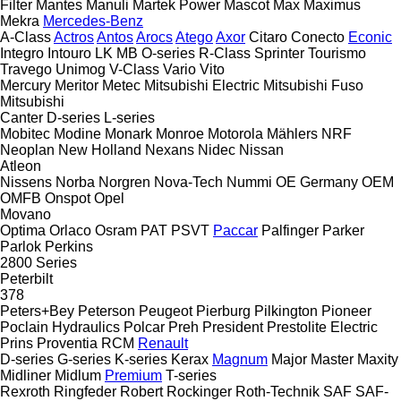
Filter
Mantes
Manuli
Martek Power
Mascot
Max
Maximus
Mekra
Mercedes-Benz
A-Class
Actros
Antos
Arocs
Atego
Axor
Citaro
Conecto
Econic
Integro
Intouro
LK
MB
O-series
R-Class
Sprinter
Tourismo
Travego
Unimog
V-Class
Vario
Vito
Mercury
Meritor
Metec
Mitsubishi Electric
Mitsubishi Fuso
Mitsubishi
Canter
D-series
L-series
Mobitec
Modine
Monark
Monroe
Motorola
Mählers
NRF
Neoplan
New Holland
Nexans
Nidec
Nissan
Atleon
Nissens
Norba
Norgren
Nova-Tech
Nummi
OE Germany
OEM
OMFB
Onspot
Opel
Movano
Optima
Orlaco
Osram
PAT
PSVT
Paccar
Palfinger
Parker
Parlok
Perkins
2800 Series
Peterbilt
378
Peters+Bey
Peterson
Peugeot
Pierburg
Pilkington
Pioneer
Poclain Hydraulics
Polcar
Preh
President
Prestolite Electric
Prins
Proventia
RCM
Renault
D-series
G-series
K-series
Kerax
Magnum
Major
Master
Maxity
Midliner
Midlum
Premium
T-series
Rexroth
Ringfeder
Robert
Rockinger
Roth-Technik
SAF
SAF-