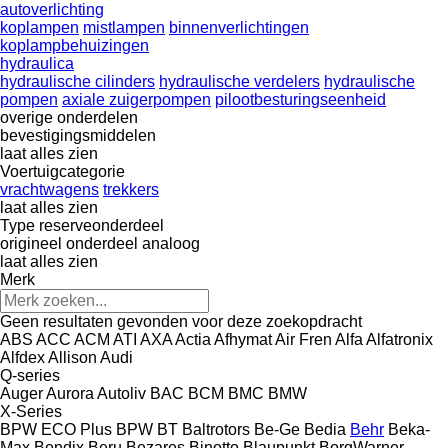
autoverlichting
koplampen
mistlampen
binnenverlichtingen
koplampbehuizingen
hydraulica
hydraulische cilinders
hydraulische verdelers
hydraulische
pompen
axiale zuigerpompen
pilootbesturingseenheid
overige onderdelen
bevestigingsmiddelen
laat alles zien
Voertuigcategorie
vrachtwagens
trekkers
laat alles zien
Type reserveonderdeel
origineel onderdeel
analoog
laat alles zien
Merk
Geen resultaten gevonden voor deze zoekopdracht
ABS
ACC
ACM
ATI
AXA
Actia
Afhymat
Air Fren
Alfa
Alfatronix
Alfdex
Allison
Audi
Q-series
Auger
Aurora
Autoliv
BAC
BCM
BMC
BMW
X-Series
BPW ECO Plus
BPW
BT
Baltrotors
Be-Ge
Bedia
Behr
Beka-
Max
Bendix
Beru
Bezares
Binotto
Blaupunkt
BorgWarner