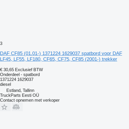
3
DAF CF85 (01.01-) 1371224 1629037 spatbord voor DAF
LF45, LF55, LF180, CF65, CF75, CF85 (2001-) trekker
€ 30,65
Exclusief BTW
Onderdeel - spatbord
1371224 1629037
diesel
Estland, Tallinn
TruckParts Eesti OÜ
Contact opnemen met verkoper