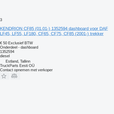
3
KENDRION CF85 (01.01-) 1352594 dashboard voor DAF
LF45, LF55, LF180, CF65, CF75, CF85 (2001-) trekker
€ 50
Exclusief BTW
Onderdeel - dashboard
1352594
diesel
Estland, Tallinn
TruckParts Eesti OÜ
Contact opnemen met verkoper