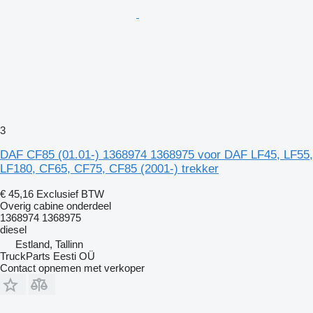
3
DAF CF85 (01.01-) 1368974 1368975 voor DAF LF45, LF55,
LF180, CF65, CF75, CF85 (2001-) trekker
€ 45,16
Exclusief BTW
Overig cabine onderdeel
1368974 1368975
diesel
Estland, Tallinn
TruckParts Eesti OÜ
Contact opnemen met verkoper