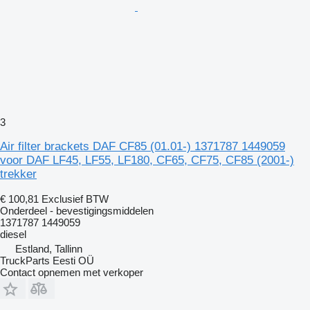
3
Air filter brackets DAF CF85 (01.01-) 1371787 1449059
voor DAF LF45, LF55, LF180, CF65, CF75, CF85 (2001-)
trekker
€ 100,81
Exclusief BTW
Onderdeel - bevestigingsmiddelen
1371787 1449059
diesel
Estland, Tallinn
TruckParts Eesti OÜ
Contact opnemen met verkoper