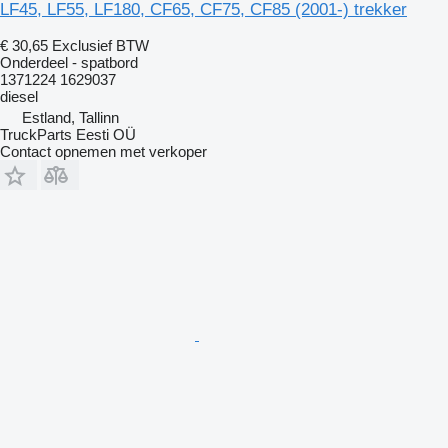
LF45, LF55, LF180, CF65, CF75, CF85 (2001-) trekker
€ 30,65
Exclusief BTW
Onderdeel - spatbord
1371224 1629037
diesel
Estland, Tallinn
TruckParts Eesti OÜ
Contact opnemen met verkoper