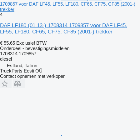
1709857 voor DAF LF45, LF55, LF180, CF65, CF75, CF85 (2001-)
trekker
4
DAF LF180 (01.13-) 1708314 1709857 voor DAF LF45,
LF55, LF180, CF65, CF75, CF85 (2001-) trekker
€ 55,65
Exclusief BTW
Onderdeel - bevestigingsmiddelen
1708314 1709857
diesel
Estland, Tallinn
TruckParts Eesti OÜ
Contact opnemen met verkoper