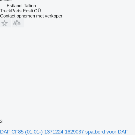
Estland, Tallinn
TruckParts Eesti OÜ
Contact opnemen met verkoper
3
DAF CF85 (01.01-) 1371224 1629037 spatbord voor DAF