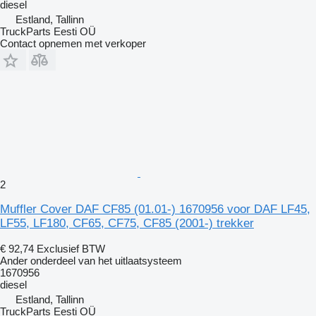
diesel
Estland, Tallinn
TruckParts Eesti OÜ
Contact opnemen met verkoper
2
Muffler Cover DAF CF85 (01.01-) 1670956 voor DAF LF45,
LF55, LF180, CF65, CF75, CF85 (2001-) trekker
€ 92,74
Exclusief BTW
Ander onderdeel van het uitlaatsysteem
1670956
diesel
Estland, Tallinn
TruckParts Eesti OÜ