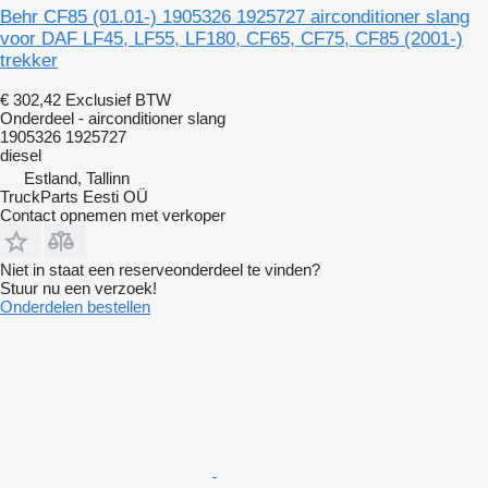
Behr CF85 (01.01-) 1905326 1925727 airconditioner slang
voor DAF LF45, LF55, LF180, CF65, CF75, CF85 (2001-)
trekker
€ 302,42
Exclusief BTW
Onderdeel - airconditioner slang
1905326 1925727
diesel
Estland, Tallinn
TruckParts Eesti OÜ
Contact opnemen met verkoper
Niet in staat een reserveonderdeel te vinden?
Stuur nu een verzoek!
Onderdelen bestellen