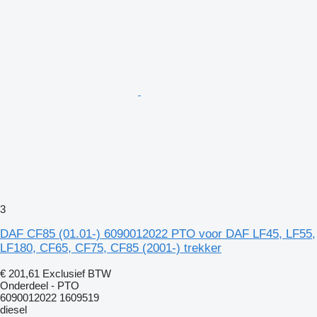
3
DAF CF85 (01.01-) 6090012022 PTO voor DAF LF45, LF55,
LF180, CF65, CF75, CF85 (2001-) trekker
€ 201,61
Exclusief BTW
Onderdeel - PTO
6090012022 1609519
diesel