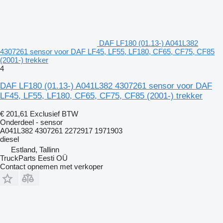
DAF LF180 (01.13-) A041L382
4307261 sensor voor DAF LF45, LF55, LF180, CF65, CF75, CF85
(2001-) trekker
4
DAF LF180 (01.13-) A041L382 4307261 sensor voor DAF
LF45, LF55, LF180, CF65, CF75, CF85 (2001-) trekker
€ 201,61
Exclusief BTW
Onderdeel - sensor
A041L382 4307261 2272917 1971903
diesel
Estland, Tallinn
TruckParts Eesti OÜ
Contact opnemen met verkoper