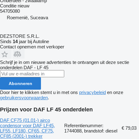
Onderdeel - zwaailamp
Conditie
nieuw
54705080
Roemenië, Suceava
DEZSTORE S.R.L.
Sinds
14
jaar bij Autoline
Contact opnemen met verkoper
Schrijf je in om nieuwe advertenties te ontvangen uit deze sectie
onderdelen
DAF - LF 45
Abonneren
Door hier te klikken stemt u in met ons
privacybeleid
en onze
gebruikersvoorwaarden
.
Prijzen voor DAF LF 45 onderdelen
DAF CF75 (01.01-) airco
condensor voor DAF LF45,
Referentienummer:
€ 79,03
LF55, LF180, CF65, CF75,
1744088, brandstof: diesel
CF85 (2001-) trekker