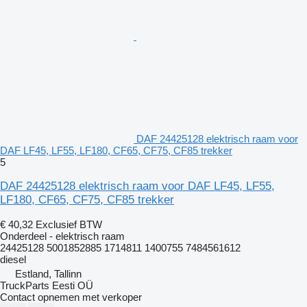
DAF 24425128 elektrisch raam voor
DAF LF45, LF55, LF180, CF65, CF75, CF85 trekker
5
DAF 24425128 elektrisch raam voor DAF LF45, LF55,
LF180, CF65, CF75, CF85 trekker
€ 40,32
Exclusief BTW
Onderdeel - elektrisch raam
24425128 5001852885 1714811 1400755 7484561612
diesel
Estland, Tallinn
TruckParts Eesti OÜ
Contact opnemen met verkoper