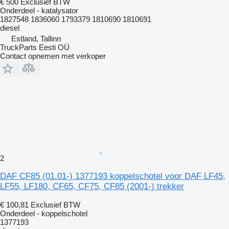
€ 500
Exclusief BTW
Onderdeel - katalysator
1827548 1836060 1793379 1810690 1810691
diesel
Estland, Tallinn
TruckParts Eesti OÜ
Contact opnemen met verkoper
2
DAF CF85 (01.01-) 1377193 koppelschotel voor DAF LF45,
LF55, LF180, CF65, CF75, CF85 (2001-) trekker
€ 100,81
Exclusief BTW
Onderdeel - koppelschotel
1377193