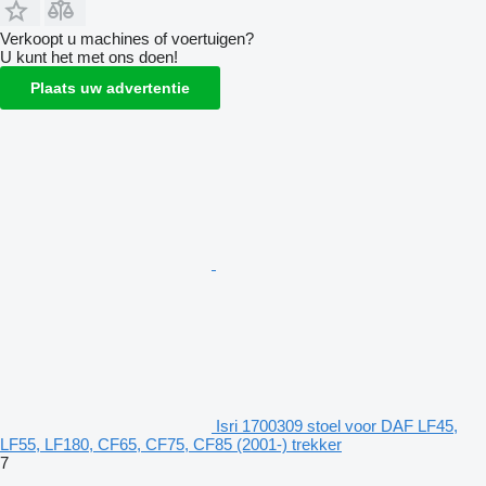
Verkoopt u machines of voertuigen?
U kunt het met ons doen!
Plaats uw advertentie
Isri 1700309 stoel voor DAF LF45,
LF55, LF180, CF65, CF75, CF85 (2001-) trekker
7