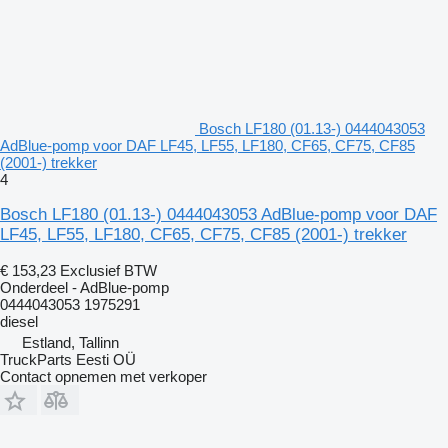
Bosch LF180 (01.13-) 0444043053
AdBlue-pomp voor DAF LF45, LF55, LF180, CF65, CF75, CF85
(2001-) trekker
4
Bosch LF180 (01.13-) 0444043053 AdBlue-pomp voor DAF
LF45, LF55, LF180, CF65, CF75, CF85 (2001-) trekker
€ 153,23
Exclusief BTW
Onderdeel - AdBlue-pomp
0444043053 1975291
diesel
Estland, Tallinn
TruckParts Eesti OÜ
Contact opnemen met verkoper