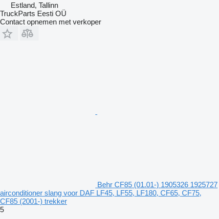
Estland, Tallinn
TruckParts Eesti OÜ
Contact opnemen met verkoper
Behr CF85 (01.01-) 1905326 1925727
airconditioner slang voor DAF LF45, LF55, LF180, CF65, CF75,
CF85 (2001-) trekker
5