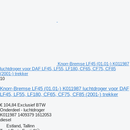
Knorr-Bremse LF45 (01.01-) K011987
luchtdroger voor DAF LF45, LF55, LF180, CF65, CF75, CF85
(2001-) trekker
10
Knorr-Bremse LF45 (01.01-) K011987 luchtdroger voor DAF
LF45, LF55, LF180, CF65, CF75, CF85 (2001-) trekker
€ 104,84
Exclusief BTW
Onderdeel - luchtdroger
K011987 1409379 1612053
diesel
Estland, Tallinn