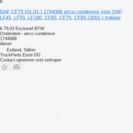
8
DAF CF75 (01.01-) 1744088 airco condensor voor DAF
LF45, LF55, LF180, CF65, CF75, CF85 (2001-) trekker
€ 79,03
Exclusief BTW
Onderdeel - airco condensor
1744088
diesel
Estland, Tallinn
TruckParts Eesti OÜ
Contact opnemen met verkoper