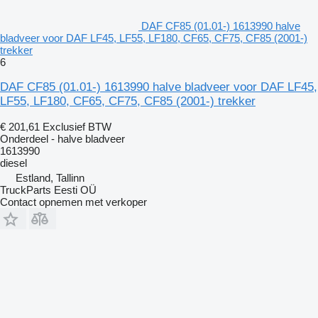
DAF CF85 (01.01-) 1613990 halve
bladveer voor DAF LF45, LF55, LF180, CF65, CF75, CF85 (2001-)
trekker
6
DAF CF85 (01.01-) 1613990 halve bladveer voor DAF LF45,
LF55, LF180, CF65, CF75, CF85 (2001-) trekker
€ 201,61
Exclusief BTW
Onderdeel - halve bladveer
1613990
diesel
Estland, Tallinn
TruckParts Eesti OÜ
Contact opnemen met verkoper