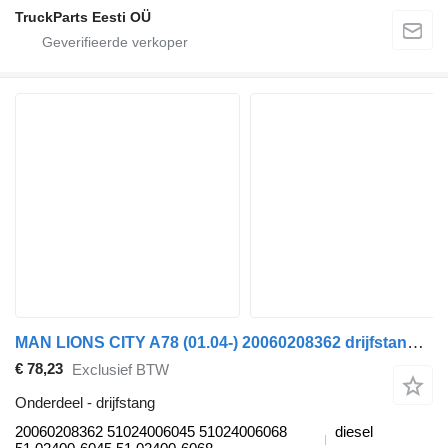
TruckParts Eesti OÜ
MAN LIONS CITY A78 (01.04-) 20060208362 drijfstang voor MAN Lion's bus (1991-)
€ 78,23
Exclusief BTW
Onderdeel - drijfstang
20060208362 51024006045 51024006068
diesel