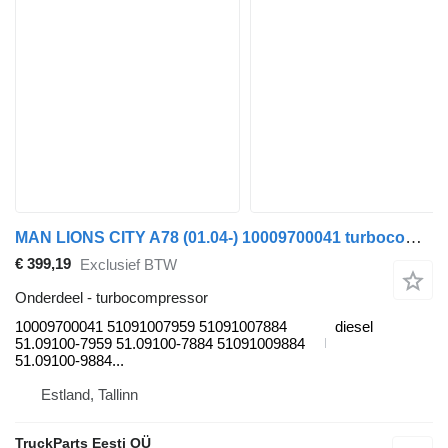
MAN LIONS CITY A78 (01.04-) 10009700041 turbocompressor voor MAN Lion's bus (1991-)
€ 399,19
Exclusief BTW
Onderdeel - turbocompressor
10009700041 51091007959 51091007884
diesel
51.09100-7959 51.09100-7884 51091009884
51.09100-9884...
Estland, Tallinn
TruckParts Eesti OÜ