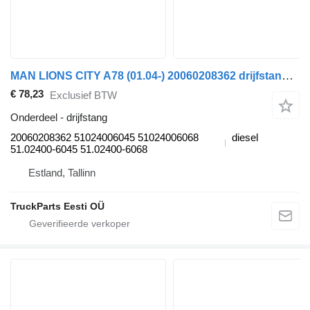
MAN LIONS CITY A78 (01.04-) 20060208362 drijfstang voor MAN Lion's bus (1991-)
€ 78,23
Exclusief BTW
Onderdeel - drijfstang
20060208362 51024006045 51024006068
diesel
51.02400-6045 51.02400-6068
Estland, Tallinn
TruckParts Eesti OÜ