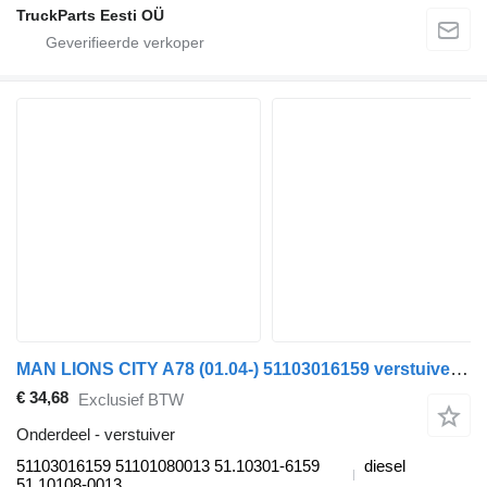
TruckParts Eesti OÜ
MAN LIONS CITY A78 (01.04-) 51103016159 verstuiver voor MAN Lion's bus (1991-)
€ 34,68
Exclusief BTW
Onderdeel - verstuiver
51103016159 51101080013 51.10301-6159
diesel
51.10108-0013