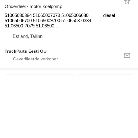
Onderdeel - motor koelpomp
51065030384 51065007079 51065006680
diesel
51065006700 51065009700 51.06503-0384
51.06500-7079 51.06500...
Estland, Tallinn
TruckParts Eesti OÜ