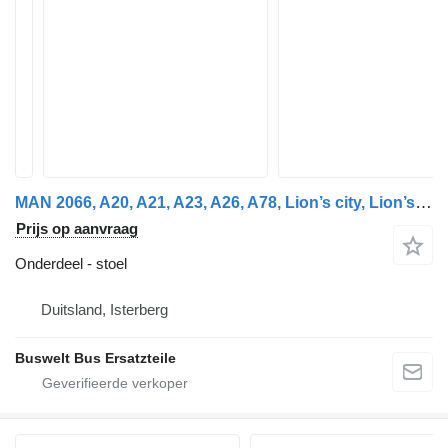
MAN 2066, A20, A21, A23, A26, A78, Lion’s city, Lion’s coach, L stoel voor Neoplan Cityliner, Euroliner, Skyliner, Spaceliner, Starliner, Tourliner bus
Prijs op aanvraag
Onderdeel - stoel
Duitsland, Isterberg
Buswelt Bus Ersatzteile