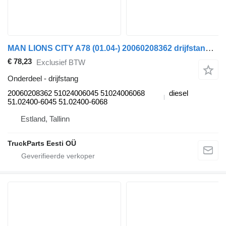
MAN LIONS CITY A78 (01.04-) 20060208362 drijfstang voor MAN Lion's bus (1991-)
€ 78,23
Exclusief BTW
Onderdeel - drijfstang
20060208362 51024006045 51024006068
diesel
51.02400-6045 51.02400-6068
Estland, Tallinn
TruckParts Eesti OÜ