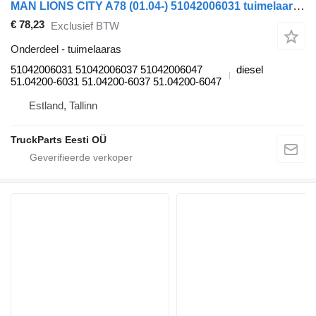
MAN LIONS CITY A78 (01.04-) 51042006031 tuimelaaras voor MAN Lion's bus (1991-)
€ 78,23
Exclusief BTW
Onderdeel - tuimelaaras
51042006031 51042006037 51042006047
diesel
51.04200-6031 51.04200-6037 51.04200-6047
Estland, Tallinn
TruckParts Eesti OÜ