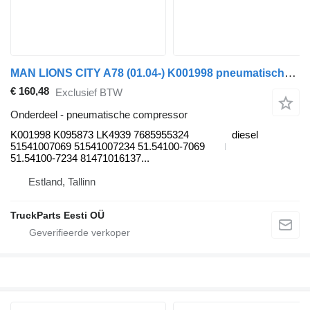
MAN LIONS CITY A78 (01.04-) K001998 pneumatische compressor voor MAN Lion's bus (1991-)
€ 160,48
Exclusief BTW
Onderdeel - pneumatische compressor
K001998 K095873 LK4939 7685955324
diesel
51541007069 51541007234 51.54100-7069
51.54100-7234 81471016137...
Estland, Tallinn
TruckParts Eesti OÜ