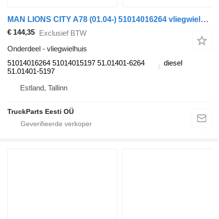
MAN LIONS CITY A78 (01.04-) 51014016264 vliegwielhuis voor MAN Lion's bus (1991-)
€ 144,35
Exclusief BTW
Onderdeel - vliegwielhuis
51014016264 51014015197 51.01401-6264
diesel
51.01401-5197
Estland, Tallinn
TruckParts Eesti OÜ