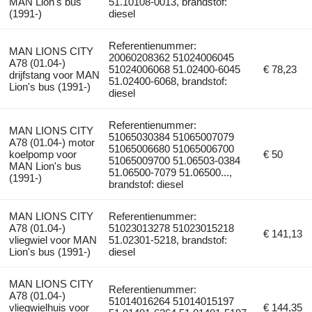
MAN Lion's bus
51.10108-0013, brandstof:
(1991-)
diesel
Referentienummer:
MAN LIONS CITY
20060208362 51024006045
A78 (01.04-)
51024006068 51.02400-6045
€ 78,23
drijfstang voor MAN
51.02400-6068, brandstof:
Lion's bus (1991-)
diesel
Referentienummer:
MAN LIONS CITY
51065030384 51065007079
A78 (01.04-) motor
51065006680 51065006700
koelpomp voor
€ 50
51065009700 51.06503-0384
MAN Lion's bus
51.06500-7079 51.06500...,
(1991-)
brandstof: diesel
MAN LIONS CITY
Referentienummer:
A78 (01.04-)
51023013278 51023015218
€ 141,13
vliegwiel voor MAN
51.02301-5218, brandstof:
Lion's bus (1991-)
diesel
MAN LIONS CITY
Referentienummer:
A78 (01.04-)
51014016264 51014015197
vliegwielhuis voor
€ 144,35