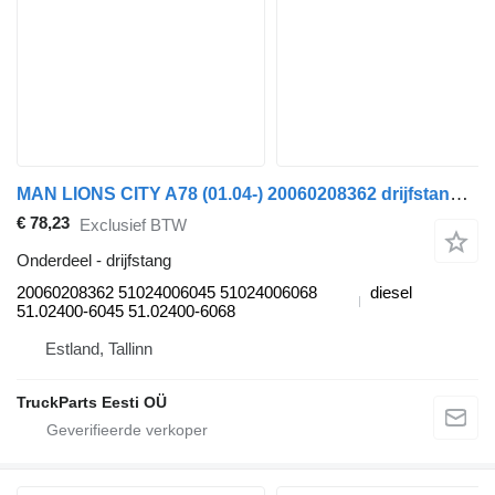
MAN LIONS CITY A78 (01.04-) 20060208362 drijfstang voor MAN Lion's bus (1991-)
€ 78,23
Exclusief BTW
Onderdeel - drijfstang
20060208362 51024006045 51024006068
diesel
51.02400-6045 51.02400-6068
Estland, Tallinn
TruckParts Eesti OÜ