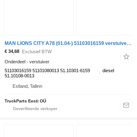
MAN LIONS CITY A78 (01.04-) 51103016159 verstuiver voor MAN Lion's bus (1991-)
€ 34,68
Exclusief BTW
Onderdeel - verstuiver
51103016159 51101080013 51.10301-6159
diesel
51.10108-0013
Estland, Tallinn
TruckParts Eesti OÜ