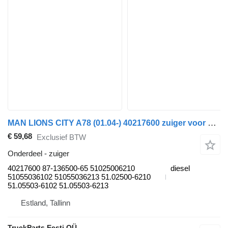
MAN LIONS CITY A78 (01.04-) 40217600 zuiger voor MAN Lion's bus (1991-)
€ 59,68
Exclusief BTW
Onderdeel - zuiger
40217600 87-136500-65 51025006210
diesel
51055036102 51055036213 51.02500-6210
51.05503-6102 51.05503-6213
Estland, Tallinn
TruckParts Eesti OÜ