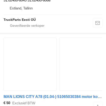
51.02400-6045 51.02400-6068
Estland, Tallinn
TruckParts Eesti OÜ
MAN LIONS CITY A78 (01.04-) 51065030384 motor koelpomp voor MAN Lion's bus (1991-)
€ 50
Exclusief BTW