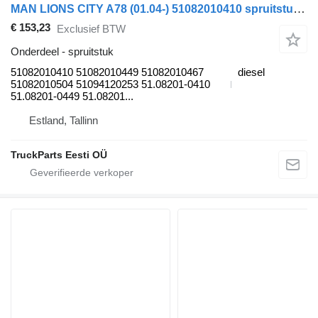
MAN LIONS CITY A78 (01.04-) 51082010410 spruitstuk voor MAN Lion's bus (1991-)
€ 153,23
Exclusief BTW
Onderdeel - spruitstuk
51082010410 51082010449 51082010467
diesel
51082010504 51094120253 51.08201-0410
51.08201-0449 51.08201...
Estland, Tallinn
TruckParts Eesti OÜ