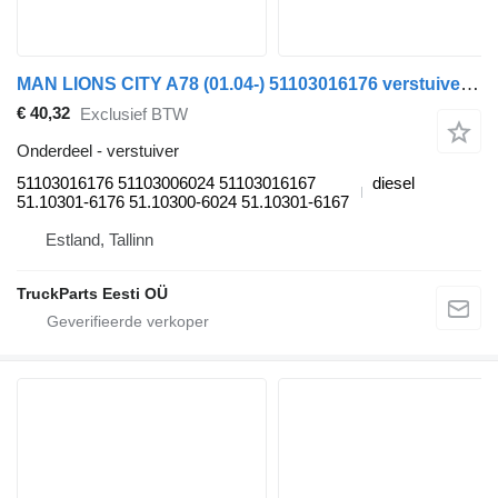
MAN LIONS CITY A78 (01.04-) 51103016176 verstuiver voor MAN Lion's bus (1991-)
€ 40,32
Exclusief BTW
Onderdeel - verstuiver
51103016176 51103006024 51103016167
diesel
51.10301-6176 51.10300-6024 51.10301-6167
Estland, Tallinn
TruckParts Eesti OÜ