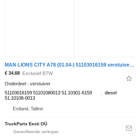
MAN LIONS CITY A78 (01.04-) 51103016159 verstuiver voor MAN Lion's bus (1991-)
€ 34,68
Exclusief BTW
Onderdeel - verstuiver
51103016159 51101080013 51.10301-6159
diesel
51.10108-0013
Estland, Tallinn
TruckParts Eesti OÜ