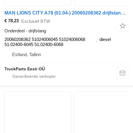
MAN LIONS CITY A78 (01.04-) 20060208362 drijfstang voor MAN Lion's bus (1991-)
€ 78,23
Exclusief BTW
Onderdeel - drijfstang
20060208362 51024006045 51024006068
diesel
51.02400-6045 51.02400-6068
Estland, Tallinn
TruckParts Eesti OÜ