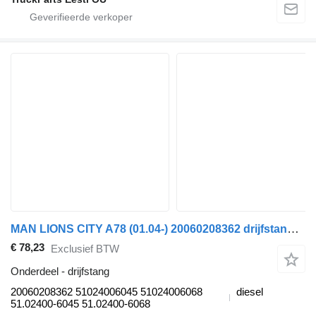
MAN LIONS CITY A78 (01.04-) 20060208362 drijfstang voor MAN Lion's bus (1991-)
€ 78,23
Exclusief BTW
Onderdeel - drijfstang
20060208362 51024006045 51024006068
diesel
51.02400-6045 51.02400-6068