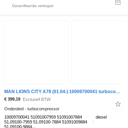
MAN LIONS CITY A78 (01.04-) 10009700041 turbocompressor voor MAN Lion's bus (1991-)
€ 399,19
Exclusief BTW
Onderdeel - turbocompressor
10009700041 51091007959 51091007884
diesel
51.09100-7959 51.09100-7884 51091009884
51.09100-9884...