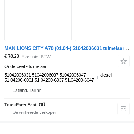
MAN LIONS CITY A78 (01.04-) 51042006031 tuimelaar voor MAN Lion's bus (1991-)
€ 78,23
Exclusief BTW
Onderdeel - tuimelaar
51042006031 51042006037 51042006047
diesel
51.04200-6031 51.04200-6037 51.04200-6047
Estland, Tallinn
TruckParts Eesti OÜ