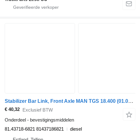
Stabilizer Bar Link, Front Axle MAN TGS 18.400 (01.07-) 81.43718-6821 voor MAN TGL, TGM, TGS, TGX (2005-2021) trekker
€ 40,32
Exclusief BTW
Onderdeel - bevestigingsmiddelen
81.43718-6821 81437186821
diesel
Estland, Tallinn