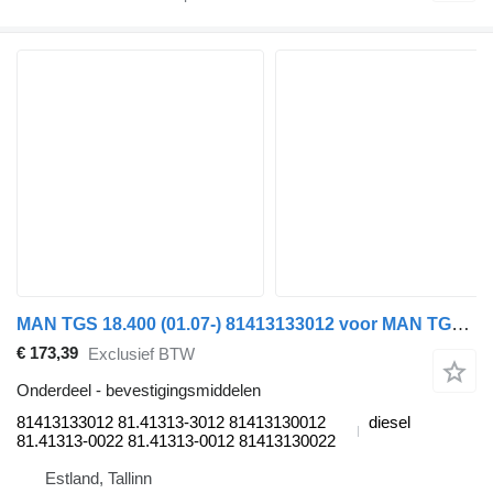
MAN TGS 18.400 (01.07-) 81413133012 voor MAN TGL, TGM, TGS, TGX (2005-2021) trekker
€ 173,39
Exclusief BTW
Onderdeel - bevestigingsmiddelen
81413133012 81.41313-3012 81413130012
diesel
81.41313-0022 81.41313-0012 81413130022
Estland, Tallinn